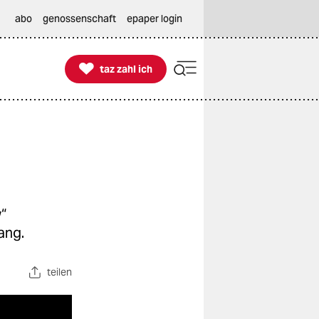
abo
genossenschaft
epaper login

taz zahl ich
taz zahl ich
“
ang.
teilen