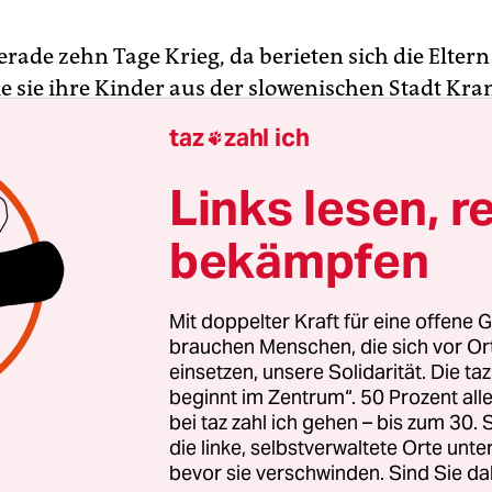
erade zehn Tage Krieg, da berieten sich die Elter
e sie ihre Kinder aus der slowenischen Stadt Kra
öglich über die Grenze nach Österreich in Sicher
taz
zahl ich

nnten, sollten die Kampfhandlungen Leib und L
Damals, im Sommer 1991, lieferten sich die slow
Links lesen, r
te heftige Gefechte mit der jugoslawischen Volksa
bekämpfen
n zu Österreich, Kroatien und Italien. Slowenien
 Unabhängigkeit erklärt, die im Oktober 1991 schl
Mit doppelter Kraft für eine offene G
brauchen Menschen, die sich vor O
einsetzen, unsere Solidarität. Die ta
k war zu jener Zeit 15 Jahre alt. „Als ich nach Ös
beginnt im Zentrum“. 50 Prozent a
ich gemerkt, dass Geschichte immer von Siegern d
bei taz zahl ich gehen – bis zum 30
 sie am Telefon in Wien, wo sie seit 1995 lebt. „Euro
die linke, selbstverwaltete Orte unte
ler Zäune, in wenigen Generationen sind wir wied
bevor sie verschwinden. Sind Sie da