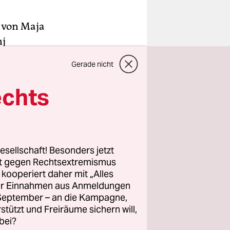
n von Maja
nj
heit
Gerade nicht
eben
enischen
echts
rmee an
 hatte
ießlich in
esellschaft! Besonders jetzt
rt gegen Rechtsextremismus
z kooperiert daher mit „Alles
terreich
ller Einnahmen aus Anmeldungen
iktiert
. September – an die Kampagne,
pa ist
rstützt und Freiräume sichern will,
er zu einer
bei?