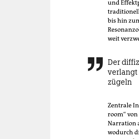
und Effekt
traditionel
bis hin zu
Resonanzob
weit verzw
Der diffi

verlangt
zügeln
Zentrale In
room“ von 
Narration 
wodurch di