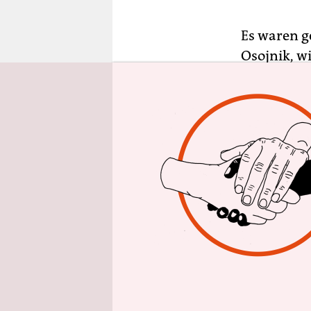
epaper login
Es waren g
Osojnik, wi
schnellstm
bringen ko
bedrohen. 
Streitkräf
den Grenze
zuvor seine
Kraft trat.
Maja Osojni
kam, habe 
wird“, sagt
wieder vol