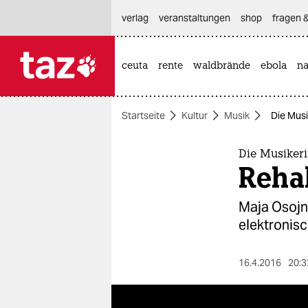
hautnavigation anspringen
hauptinhalt anspringen
footer anspringen
verlag
veranstaltungen
shop
fragen &
ceuta
rente
waldbrände
ebola
na

taz zahl ich
taz zahl ich
Startseite
Kultur
Musik
Die Musi
themen
politik
Die Musiker
Rehab
öko
Maja Osojn
gesellschaft
elektronis
kultur
16.4.2016
20:3
sport