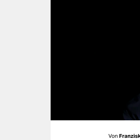
berlin
nord
wahrheit
verlag
verlag
veranstaltungen
shop
fragen & hilfe
unterstützen
abo
genossenschaft
Von
Franzis