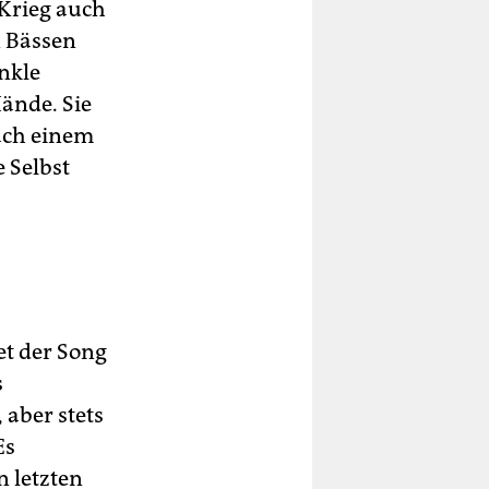
Krieg auch
n Bässen
nkle
ände. Sie
ach einem
 Selbst
t der Song
s
 aber stets
Es
n letzten