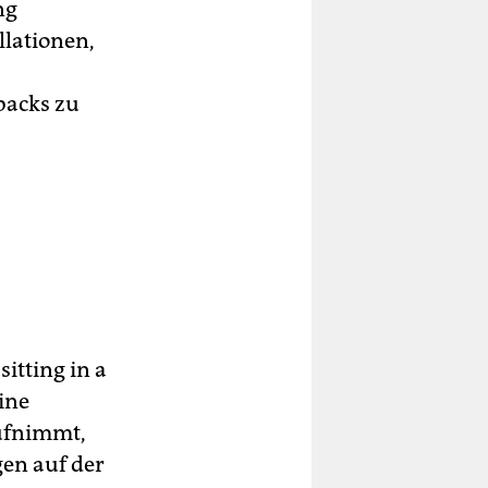
ng
llationen,
backs zu
sitting in a
ine
ufnimmt,
en auf der