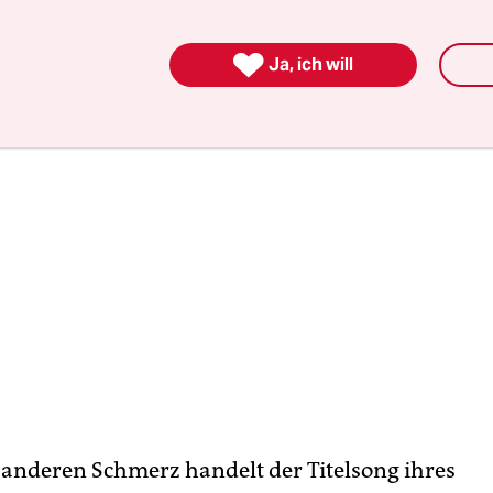
ellschaft geworden. Das tut mir momentan sehr 

Ja, ich will
anderen Schmerz handelt der Titelsong ihres