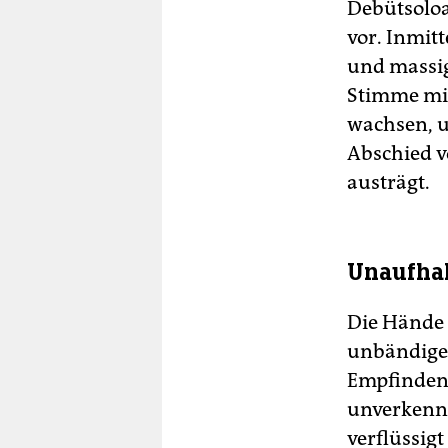
Debütsoloa
vor. Inmit
und massig
Stimme mit
wachsen, u
Abschied v
austrägt.
Unaufha
Die Hände 
unbändige 
Empfindens
unverkennba
verflüssigt