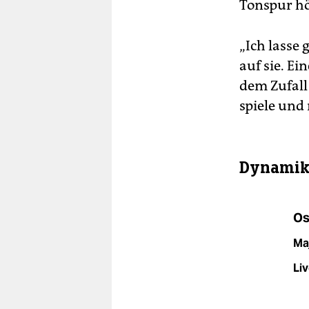
Tonspur h
„Ich lasse
auf sie. Ei
dem Zufall
spiele und
Dynamik 
Os
Ma
Liv