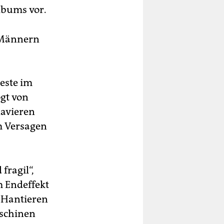
lbums vor.
d Männern
este im
gt von
lavieren
om Versagen
fragil“,
m Endeffekt
 Hantieren
aschinen