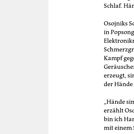
Schlaf. Hä
Osojniks S
in Popsongs
Elektronik
Schmerzgre
Kampf gege
Geräuschen
erzeugt, si
der Hände 
„Hände sin
erzählt Os
bin ich Ha
mit einem 