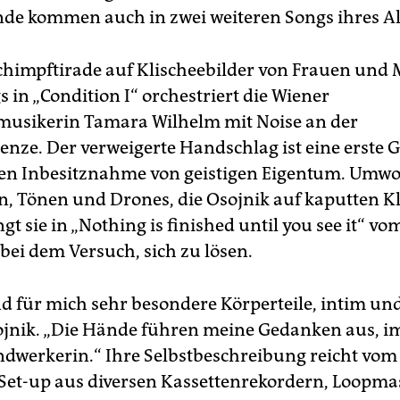
nde kommen auch in zwei weiteren Songs ihres A
chimpftirade auf Klischeebilder von Frauen un
 in „Condition I“ orchestriert die Wiener
musikerin Tamara Wilhelm mit Noise an der
nze. Der verweigerte Handschlag ist eine erste G
n Inbesitznahme von geistigen Eigentum. Umwo
, Tönen und Drones, die Osojnik auf kaputten K
ngt sie in „Nothing is finished until you see it“ v
bei dem Versuch, sich zu lösen.
d für mich sehr besondere Körperteile, intim und 
ojnik. „Die Hände führen meine Gedanken aus, i
ndwerkerin.“ Ihre Selbstbeschreibung reicht vom
Set-up aus diversen Kassettenrekordern, Loopm