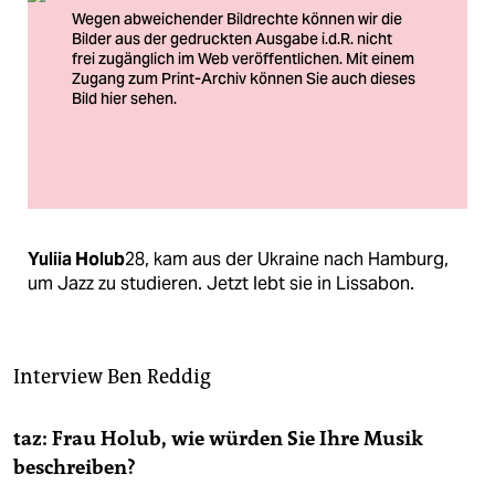
berlin
nord
wahrheit
verlag
verlag
Foto: Viktor Fedotov
veranstaltungen
Yuliia Holub
28, kam aus der Ukraine nach Hamburg,
shop
um Jazz zu studieren. Jetzt lebt sie in Lissabon.
fragen & hilfe
unterstützen
Interview
Ben Reddig
abo
taz: Frau Holub, wie würden Sie Ihre Musik
genossenschaft
beschreiben?