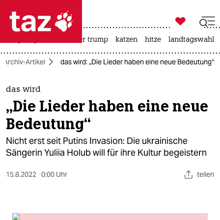

taz zahl ich
bergsteigen
usa unter trump
katzen
hitze
landtagswahl i

taz zahl ich
Archiv-Artikel
das wird: „Die Lieder haben eine neue Bedeutung“
taz zahl ich
themen
das wird
„Die Lieder haben eine neue
politik
Bedeutung“
öko
Nicht erst seit Putins Invasion: Die ukrainische
Sängerin Yuliia Holub will für ihre Kultur begeistern
gesellschaft
15.8.2022
0:00 Uhr
teilen
kultur
sport