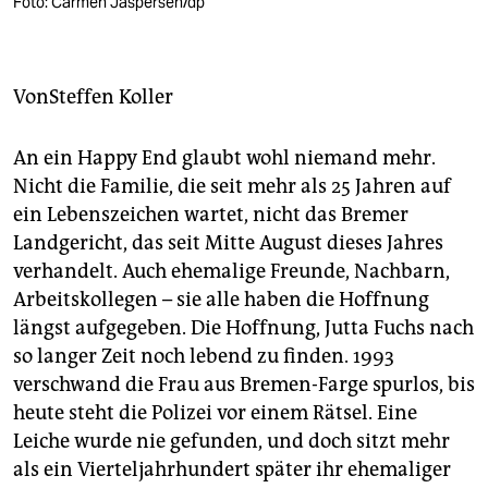
berlin
Foto: Carmen Jaspersen/dp
nord
Von
Steffen Koller
wahrheit
verlag
An ein Happy End glaubt wohl niemand mehr.
Nicht die Familie, die seit mehr als 25 Jahren auf
verlag
ein Lebenszeichen wartet, nicht das Bremer
veranstaltungen
Landgericht, das seit Mitte August dieses Jahres
verhandelt. Auch ehemalige Freunde, Nachbarn,
shop
Arbeitskollegen – sie alle haben die Hoffnung
fragen & hilfe
längst aufgegeben. Die Hoffnung, Jutta Fuchs nach
so langer Zeit noch lebend zu finden. 1993
unterstützen
verschwand die Frau aus Bremen-Farge spurlos, bis
abo
heute steht die Polizei vor einem Rätsel. Eine
Leiche wurde nie gefunden, und doch sitzt mehr
genossenschaft
als ein Vierteljahrhundert später ihr ehemaliger