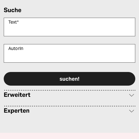
Suche
Text
*
AutorIn
Bitte füllen Sie alle Pflichtfelder (*) aus, um fortfahren zu können.
Erweitert
Experten