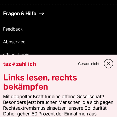
Fragen & Hilfe
Feedback
Aboservice
ePaper Login
taz
zahl ich
Gerade nicht

Downloads für Abonnierende
Links lesen, rechts
bekämpfen
© 2026 taz Verlags und Vertriebs GmbH
Mit doppelter Kraft für eine offene Gesellschaft!
Alle Rechte vorbehalten. Bei rechtlichen Fragen oder für Genehmigungen
wenden Sie sich bitte an
lizenzen@taz.de
Besonders jetzt brauchen Menschen, die sich gegen
Rechtsextremismus einsetzen, unsere Solidarität.
Daher gehen 50 Prozent der Einnahmen aus
Feedback
Redaktionsstatut
Kommune-Richtlinien
KI-