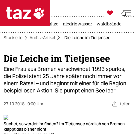

taz zahl ich
krieg in der ukraine
hitze
niedrigwasser
waldbrände

taz zahl ich
Startseite
Archiv-Artikel
Die Leiche im Tietjensee
taz zahl ich
themen
Die Leiche im Tietjensee
politik
Eine Frau aus Bremen verschwindet 1993 spurlos,
die Polizei steht 25 Jahre später noch immer vor
öko
einem Rätsel – und beginnt mit einer für die Region
beispiellosen Aktion: Sie pumpt einen See leer
gesellschaft
27.10.2018
0:00 Uhr
teilen
kultur
sport
Suchet, so werdet ihr finden? Im Tietjensee nördlich von Bremen
klappt das bisher nicht