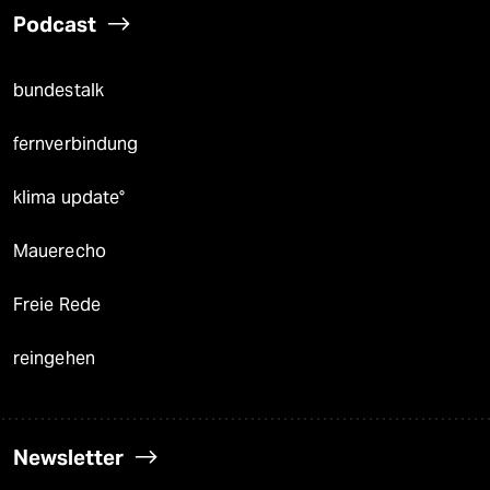
Podcast
bundestalk
fernverbindung
klima update°
Mauerecho
Freie Rede
reingehen
Newsletter