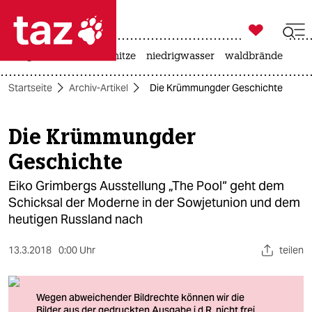

taz zahl ich
krieg in der ukraine
hitze
niedrigwasser
waldbrände

taz zahl ich
Startseite
Archiv-Artikel
Die Krümmungder Geschichte
taz zahl ich
themen
Die Krümmungder
Geschichte
politik
Eiko Grimbergs Ausstellung „The Pool“ geht dem
öko
Schicksal der Moderne in der Sowjetunion und dem
heutigen Russland nach
gesellschaft
kultur
13.3.2018
0:00 Uhr
teilen
sport