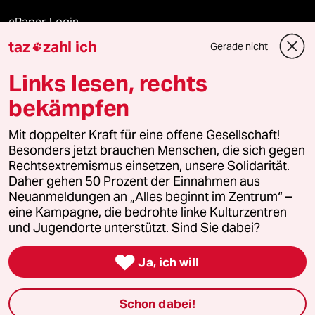
ePaper Login
taz
zahl ich
Gerade nicht

Downloads für Abonnierende
Links lesen, rechts
bekämpfen
© 2026 taz Verlags und Vertriebs GmbH
Mit doppelter Kraft für eine offene Gesellschaft!
Alle Rechte vorbehalten. Bei rechtlichen Fragen oder für Genehmigungen
wenden Sie sich bitte an
lizenzen@taz.de
Besonders jetzt brauchen Menschen, die sich gegen
Rechtsextremismus einsetzen, unsere Solidarität.
Daher gehen 50 Prozent der Einnahmen aus
Feedback
Redaktionsstatut
Kommune-Richtlinien
KI-
Neuanmeldungen an „Alles beginnt im Zentrum“ –
eine Kampagne, die bedrohte linke Kulturzentren
Leitlinie
Informant
Datenschutz
Impressum
AGB
und Jugendorte unterstützt. Sind Sie dabei?
Seitenwende
Einwilligungen widerrufen (Ads)

Ja, ich will
Schon dabei!