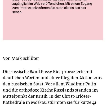
berlin
nord
wahrheit
verlag
Eiko Grimberg, Bassin „Moskwa“, Intourist-Postkarte aus der
Sammlung des Künstlers F.: Archiv Grimberg
verlag
veranstaltungen
Von
Maik Schlüter
shop
fragen & hilfe
Die russische Band Pussy Riot provozierte mit
deutlichen Worten und einer illegalen Aktion 2012
unterstützen
den russischen Staat. Vor allem Wladimir Putin
abo
und die orthodoxe Kirche Russlands standen im
Mittelpunkt der Kritik. In der Christ-Erlöser-
genossenschaft
Kathedrale in Moskau stürmten sie für kurze 41