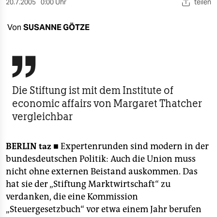
berlin
20.7.2005
0:00 Uhr
teilen
nord
Von
SUSANNE GÖTZE
wahrheit

verlag
verlag
Die Stiftung ist mit dem Institute of
economic affairs von Margaret Thatcher
veranstaltungen
vergleichbar
shop
fragen & hilfe
BERLIN
taz ■
Expertenrunden sind modern in der
bundesdeutschen Politik: Auch die Union muss
unterstützen
nicht ohne externen Beistand auskommen. Das
abo
hat sie der „Stiftung Marktwirtschaft“ zu
verdanken, die eine Kommission
genossenschaft
„Steuergesetzbuch“ vor etwa einem Jahr berufen