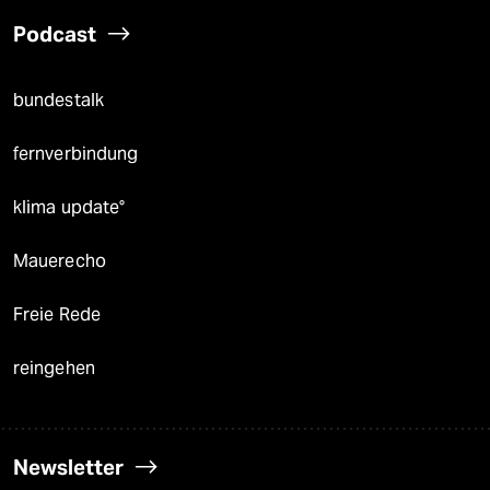
Podcast
bundestalk
fernverbindung
klima update°
Mauerecho
Freie Rede
reingehen
Newsletter