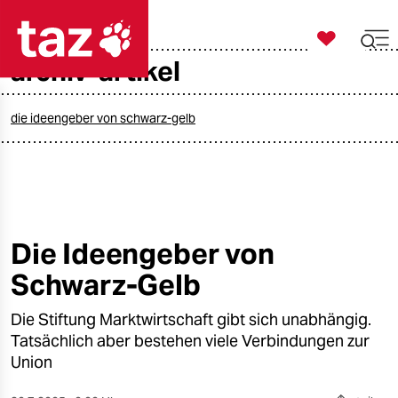

taz zahl ich
archiv-artikel

taz zahl ich
taz zahl ich
die ideengeber von schwarz-gelb
themen
politik
öko
Die Ideengeber von
Schwarz-Gelb
gesellschaft
Die Stiftung Marktwirtschaft gibt sich unabhängig.
kultur
Tatsächlich aber bestehen viele Verbindungen zur
sport
Union