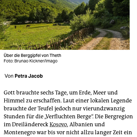
berlin
nord
wahrheit
verlag
verlag
Über die Berggipfel von Theth
Foto: Brunao Kickner/imago
veranstaltungen
Von
Petra Jacob
shop
fragen & hilfe
Gott brauchte sechs Tage, um Erde, Meer und
Himmel zu erschaffen. Laut einer lokalen Legende
unterstützen
brauchte der Teufel jedoch nur vierundzwanzig
abo
Stunden für die „Verfluchten Berge“. Die Bergregion
im Dreiländereck
Kosovo
, Albanien und
genossenschaft
Montenegro war bis vor nicht allzu langer Zeit ein