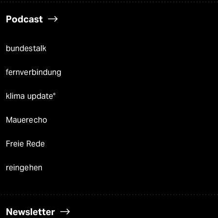
Podcast
bundestalk
fernverbindung
klima update°
Mauerecho
Freie Rede
reingehen
Newsletter