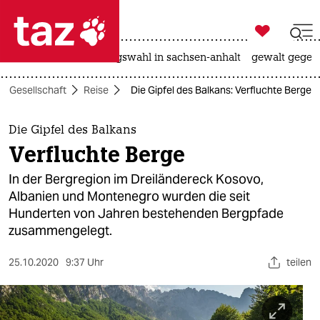

taz zahl ich
hitze
surfen
landtagswahl in sachsen-anhalt
gewalt gegen

taz zahl ich
Gesellschaft
Reise
Die Gipfel des Balkans: Verfluchte Berge
taz zahl ich
themen
Die Gipfel des Balkans
Verfluchte Berge
politik
In der Bergregion im Dreiländereck Kosovo,
öko
Albanien und Montenegro wurden die seit
Hunderten von Jahren bestehenden Bergpfade
gesellschaft
zusammengelegt.
kultur
25.10.2020
9:37 Uhr
teilen
sport