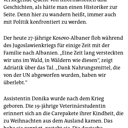
empfohlen. Sehr bewährt hat sich die Agentur Balkan
Geschichten, als hätte man einen Historiker zur
Natural Adventure
www.bnadventure.com/de
/ mit Sitz
Seite. Denn hier zu wandern heißt, immer auch
im Kosovo. Sie hat sehr gut ausgebildete, auch
mit Politik konfrontiert zu werden.
deutschsprachige Bergführer. Es ist auch möglich,
sich eine individuelle Reise zusammenstellen zu
lassen.
Der heute 27-jährige Kosovo-Albaner floh während
des Jugoslawienkriegs für einige Zeit mit der
Familie nach Albanien. „Eine Zeit lang versteckten
wir uns im Wald, in Wäldern wie diesen“, zeigt
Adriatik über das Tal. „Dank Nahrungsmittel, die
von der UN abgeworfen wurden, haben wir
überlebt.“
Assistentin Donika wurde nach dem Krieg
geboren. Die 19-jährige Veterinärstudentin
erinnert sich an die Carepakete ihrer Kindheit, die
zu Weihnachten aus dem Ausland kamen. Das