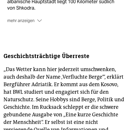
albanische Hauptstadt liegt 100 Kilometer südlich
von Shkodra.
mehr anzeigen
Übernachtung
In Berghütten, Gasthäusern oder Wochenendhaus der
Einheimischen. Sehr einfache Unterkünfte, dafür
ursprünglich und mit frisch zubereiteten Mahlzeiten.
Geschichtsträchtige Überreste
Saison
„Das Wetter kann hier jederzeit umschwenken,
Die beste Zeit für Bergwanderungen ist von Juni bis
auch deshalb der Name ‚Verfluchte Berge‘“, erklärt
Oktober. Im Sommer kann es allerdings im Tal sehr
Bergführer Adriatik. Er kommt aus dem Kosovo,
heiß sein, in den Bergen ist es jedoch angenehm. Im
hat BWL studiert und engagiert sich für den
Juni regnet es mehr, im Juli und August eher weniger;
Naturschutz. Seine Hobbys sind Berge, Politik und
optimal sind die Monate September und Oktober.
Geschichte. Im Rucksack schleppt er die schwere
Doch Vorsicht: Bergwetter ist unberechenbar!
gebundene Ausgabe von „Eine kurze Geschichte
Die Tour
der Menschheit“. Er selbst ist eine nicht
versiegende Quelle von Informationen und
Für die „Peaks of the Balkans“ wird Reiseführung