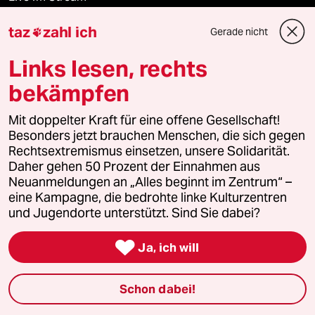
taz
zahl ich
Vergangene
Gerade nicht

Links lesen, rechts
taz lab 2027
bekämpfen
Mit doppelter Kraft für eine offene Gesellschaft!
Mehr taz Lesestoff
Besonders jetzt brauchen Menschen, die sich gegen
Rechtsextremismus einsetzen, unsere Solidarität.
Daher gehen 50 Prozent der Einnahmen aus
taz Blogs
Neuanmeldungen an „Alles beginnt im Zentrum“ –
eine Kampagne, die bedrohte linke Kulturzentren
taz FUTURZWEI
und Jugendorte unterstützt. Sind Sie dabei?

Le Monde diplomatique
Ja, ich will
taz Archiv
Schon dabei!