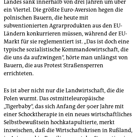
berlin
Landes sank innerhalb von drei Jahren um über
ein Viertel. Die größte Euro-Aversion hegen die
nord
polnischen Bauern, die heute mit
subventionierten Agrarprodukten aus den EU-
wahrheit
Ländern konkurrieren müssen, während der EU-
verlag
Markt für sie reglementiert ist. „Das ist doch eine
typische sozialistische Kommandowirtschaft, die
verlag
die uns da aufzwingen“, hörte man unlängst von
Bauern, die aus Protest Straßensperren
veranstaltungen
errichteten.
shop
fragen & hilfe
Es ist aber nicht nur die Landwirtschaft, die die
Polen wurmt. Das ostmitteleuropäische
unterstützen
„Tigerbaby“, das sich Anfang der 90er Jahre mit
einer Schocktherapie in ein neues wirtschaftliches
abo
Selbstbewußtsein hochkatapultierte, merkt
genossenschaft
inzwischen, daß die Wirtschaftskrisen in Rußland,