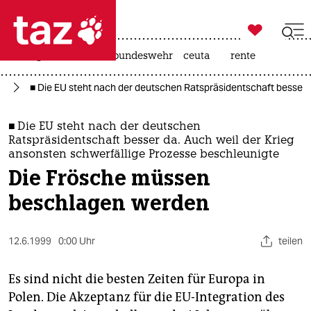

taz zahl ich
niedrigwasser
afd
bundeswehr
ceuta
rente

taz zahl ich
el
■ Die EU steht nach der deutschen Ratspräsidentschaft besser 
taz zahl ich
themen
■ Die EU steht nach der deutschen
Ratspräsidentschaft besser da. Auch weil der Krieg
politik
ansonsten schwerfällige Prozesse beschleunigte
Die Frösche müssen
öko
beschlagen werden
gesellschaft
12.6.1999
0:00 Uhr
teilen
kultur
Es sind nicht die besten Zeiten für Europa in
sport
Polen. Die Akzeptanz für die EU-Integration des