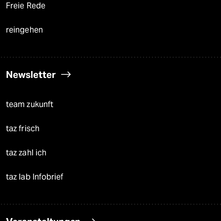
Freie Rede
reingehen
Newsletter
team zukunft
taz frisch
taz zahl ich
taz lab Infobrief