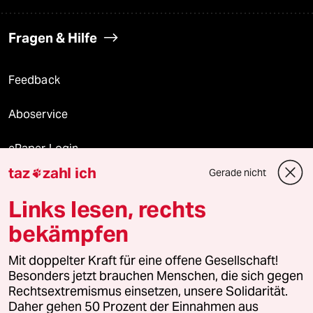
Fragen & Hilfe
Feedback
Aboservice
ePaper Login
taz
zahl ich
Gerade nicht

Downloads für Abonnierende
Links lesen, rechts
bekämpfen
© 2026 taz Verlags und Vertriebs GmbH
Mit doppelter Kraft für eine offene Gesellschaft!
Alle Rechte vorbehalten. Bei rechtlichen Fragen oder für Genehmigungen
wenden Sie sich bitte an
lizenzen@taz.de
Besonders jetzt brauchen Menschen, die sich gegen
Rechtsextremismus einsetzen, unsere Solidarität.
Daher gehen 50 Prozent der Einnahmen aus
Feedback
Redaktionsstatut
Kommune-Richtlinien
KI-