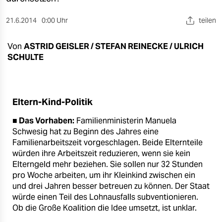
berlin
21.6.2014
0:00 Uhr
teilen
nord
wahrheit
Von
ASTRID GEISLER / STEFAN REINECKE / ULRICH
SCHULTE
verlag
verlag
Eltern-Kind-Politik
veranstaltungen
■ Das Vorhaben:
Familienministerin Manuela
shop
Schwesig hat zu Beginn des Jahres eine
Familienarbeitszeit vorgeschlagen. Beide Elternteile
fragen & hilfe
würden ihre Arbeitszeit reduzieren, wenn sie kein
unterstützen
Elterngeld mehr beziehen. Sie sollen nur 32 Stunden
pro Woche arbeiten, um ihr Kleinkind zwischen ein
abo
und drei Jahren besser betreuen zu können. Der Staat
würde einen Teil des Lohnausfalls subventionieren.
genossenschaft
Ob die Große Koalition die Idee umsetzt, ist unklar.