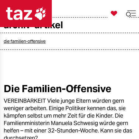

taz zahl ich
archiv-artikel

taz zahl ich
taz zahl ich
die familien-offensive
themen
politik
öko
Die Familien-Offensive
gesellschaft
VEREINBARKEIT Viele junge Eltern würden gern
weniger arbeiten. Einige Politiker kennen das, sie
kultur
kämpfen selbst um mehr Zeit für die Kinder. Die
Familienministerin Manuela Schwesig würde gern
sport
helfen – mit einer 32-Stunden-Woche. Kann sie das
durchsetzen?