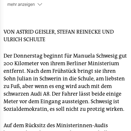
epaper login
mehr anzeigen
■ Das Elterngeld:
Was sicher kommt, ist das
„Elterngeld Plus“. Es ergänzt das existierende
Elterngeld. Eltern können so bis zu 28 Monate
Elterngeld beziehen, wenn sie nach der Geburt ihres
VON
ASTRID GEISLER, STEFAN REINECKE
UND
Kindes in Teilzeit arbeiten. Sie bekommen in der
ULRICH SCHULTE
Summe mehr Geld als Eltern, die nur 14 Monate
Elterngeld beantragen. Die Neuregelung gilt ab Juli
Der Donnerstag beginnt für Manuela Schwesig gut
2015.
200 Kilometer von ihrem Berliner Ministerium
■ Die Schieflage:
Väter arbeiten eher Vollzeit, Mütter
entfernt. Nach dem Frühstück bringt sie ihren
eher nicht. Laut einer Studie des
Sohn Julian in Schwerin in die Schule, am liebsten
Bundesfamilienministeriums von 2012 haben in 44
zu Fuß, aber wenn es eng wird auch mit dem
Prozent aller Familien mit Kindern unter 18 Jahren die
Väter Vollzeitjobs, die Mütter machen Teilzeit. In 30
schwarzen Audi A8. Der Fahrer lässt beide einige
Prozent der Familien sind die Väter die
Meter vor dem Eingang aussteigen. Schwesig ist
Alleinverdiener, die Mütter nur bei vier Prozent.
Sozialdemokratin, es soll nicht zu protzig wirken.
Auf dem Rücksitz des Ministerinnen-Audis