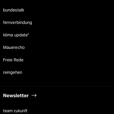
bundestalk
fernverbindung
klima update°
Mauerecho
Freie Rede
reingehen
Newsletter
team zukunft