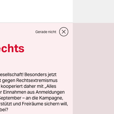
sten Stock
Gerade nicht
lexander
t ist er
echts
sten, den
hrige mit
l der
inen
esellschaft! Besonders jetzt
wäre eine
rt gegen Rechtsextremismus
z kooperiert daher mit „Alles
ller Einnahmen aus Anmeldungen
. September – an die Kampagne,
er aus dem
rstützt und Freiräume sichern will,
bei?
 den