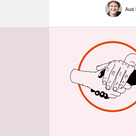
epaper login
Aus 
In der
AfD
im Jakob-K
Gauland sei
als Frakti
des Parteic
Blick auf 
„gärige Ha
geordneten
Premiere.
Lange hat 
Osten sollt