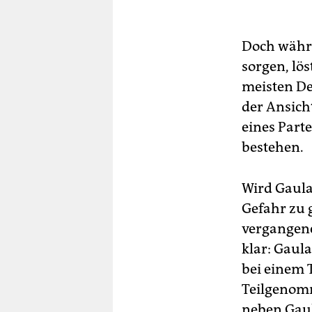
Doch währe
sorgen, lö
meisten De
der Ansich
eines Part
bestehen.
Wird Gaula
Gefahr zu g
vergangene
klar: Gaula
bei einem 
Teilgenom
neben Gaul