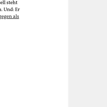
ll steht
. Und: Er
gegen als