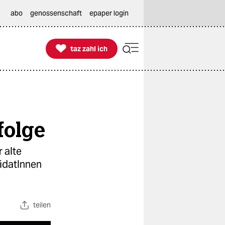
abo
genossenschaft
epaper login

taz zahl ich
taz zahl ich
folge
 alte
didatInnen
teilen