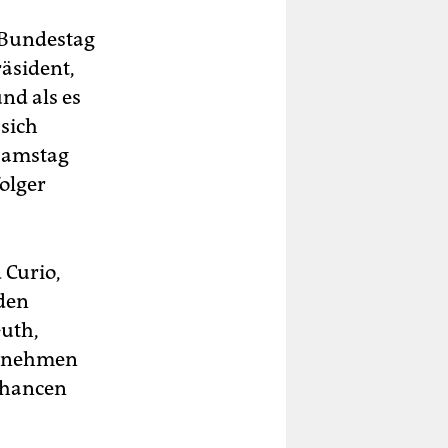
 Bundestag
äsident,
nd als es
sich
 Samstag
olger
 Curio,
eden
uth,
ernehmen
Chancen