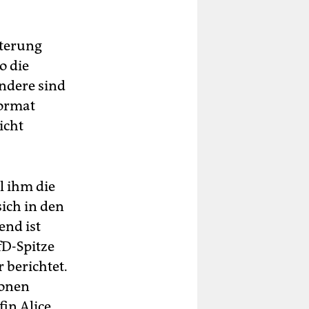
sterung
o die
ndere sind
Format
icht
l ihm die
sich in den
end ist
fD-Spitze
 berichtet.
ionen
in Alice