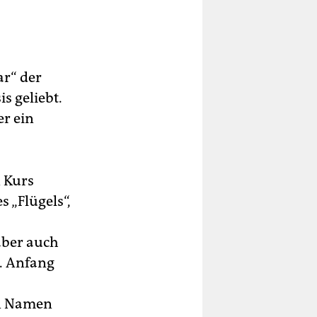
ar“ der
s geliebt.
er ein
 Kurs
s „Flügels“,
aber auch
. Anfang
en Namen