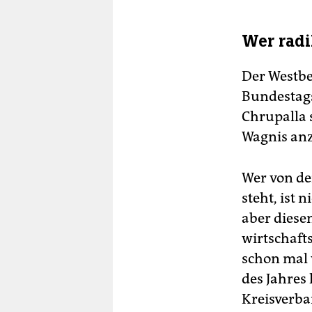
Wer radi
Der Westber
Bundestags
Chrupalla 
Wagnis anzu
Wer von de
steht, ist 
aber diese
wirtschaft
schon mal 
des Jahres 
Kreisverba