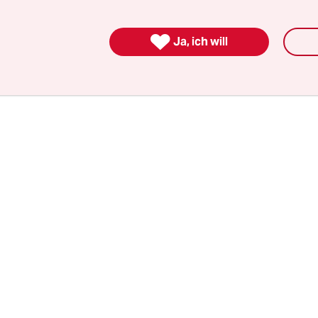
inzubinden. Ins bürgerliche Lager vermittelbar. 
ähig in der AfD. Viele kommen da nicht infrage.

Ja, ich will
Chrupalla, 44, Malermeister aus Görlitz in Sachse