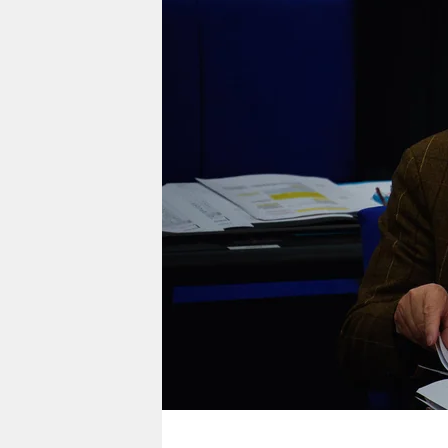
berlin
nord
wahrheit
verlag
verlag
veranstaltungen
shop
fragen & hilfe
unterstützen
abo
genossenschaft