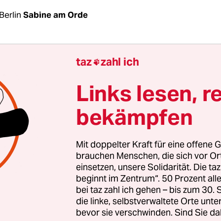
Berlin
Sabine am Orde
haben viele gespannt auf ein Signal aus dem sech
taz
zahl ich

aiser-Haus gewartet. Vor zwei Jahren hat hier A
n Büro mit Blick auf den Reichstag bezogen, jüngs
Links lesen, r
onschef wiedergewählt worden. Seinen anderen Po
bekämpfen
hefs an der Seite von Jörg Meuthen, will der 78-Jä
sein Alter und seine Gesundheit abgeben. Auch sol
ufen“, wie Gauland die AfD gern nennt, lernen, e
Mit doppelter Kraft für eine offene G
 Übergang an der Parteispitze hinzukriegen. Es 
brauchen Menschen, die sich vor O
einsetzen, unsere Solidarität. Die ta
beginnt im Zentrum“. 50 Prozent a
bei taz zahl ich gehen – bis zum 30
Gauland über einen Nachfolger nachgedacht. Ein
die linke, selbstverwaltete Orte unte
bevor sie verschwinden. Sind Sie da
e es sein. Nicht zu radikal, aber mit der Fähigkeit,