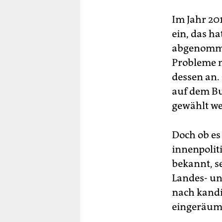
Im Jahr 20
ein, das h
abgenommen
Probleme m
dessen an.
auf dem Bu
gewählt w
Doch ob es
innenpolit
bekannt, s
Landes- un
nach kandi
eingeräumt