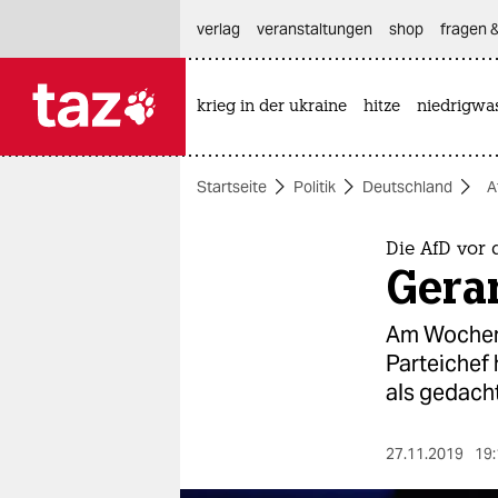
hautnavigation anspringen
hauptinhalt anspringen
footer anspringen
verlag
veranstaltungen
shop
fragen &
krieg in der ukraine
hitze
niedrigwa

taz zahl ich
taz zahl ich
Startseite
Politik
Deutschland
A
themen
politik
Die AfD vor 
Gera
öko
Am Wochene
gesellschaft
Parteichef 
als gedacht
kultur
sport
27.11.2019
19: