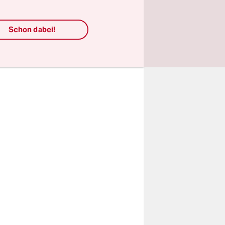
Und
 Am Ende
Schon dabei!
n.