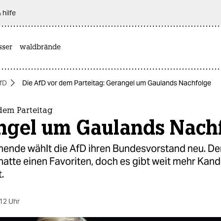
 hilfe
sser
waldbrände
fD
Die AfD vor dem Parteitag: Gerangel um Gaulands Nachfolge
dem Parteitag
ngel um Gaulands Nach
nde wählt die AfD ihren Bundesvorstand neu. Der
hatte einen Favoriten, doch es gibt weit mehr Kan
.
12 Uhr