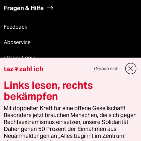
Fragen & Hilfe
Feedback
Aboservice
ePaper Login
taz
zahl ich
Gerade nicht

Downloads für Abonnierende
Links lesen, rechts
bekämpfen
© 2026 taz Verlags und Vertriebs GmbH
Alle Rechte vorbehalten. Bei rechtlichen Fragen oder für Genehmigungen
Mit doppelter Kraft für eine offene Gesellschaft!
wenden Sie sich bitte an
lizenzen@taz.de
Besonders jetzt brauchen Menschen, die sich gegen
Rechtsextremismus einsetzen, unsere Solidarität.
Daher gehen 50 Prozent der Einnahmen aus
Feedback
Redaktionsstatut
Kommune-Richtlinien
KI-
Neuanmeldungen an „Alles beginnt im Zentrum“ –