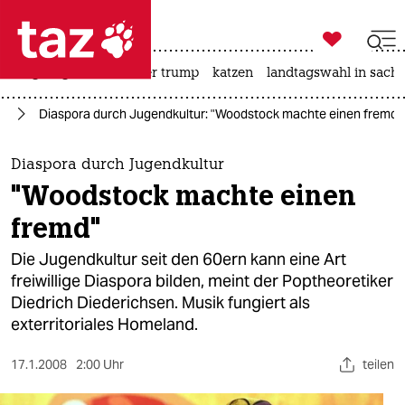

taz zahl ich
bergsteigen
usa unter trump
katzen
landtagswahl in sachs

taz zahl ich
ik
Diaspora durch Jugendkultur: "Woodstock machte einen fremd"
taz zahl ich
themen
Diaspora durch Jugendkultur
"Woodstock machte einen
politik
fremd"
öko
Die Jugendkultur seit den 60ern kann eine Art
freiwillige Diaspora bilden, meint der Poptheoretiker
gesellschaft
Diedrich Diederichsen. Musik fungiert als
exterritoriales Homeland.
kultur
sport
17.1.2008
2:00 Uhr
teilen