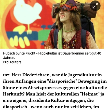
berlin
nord
wahrheit
verlag
verlag
veranstaltungen
Hübsch bunte Flucht - Hippiekultur ist Dauerbrenner seit gut 40
Jahren.
shop
Bild: reuters
fragen & hilfe
taz: Herr Diederichsen, war die Jugendkultur in
ihren Anfängen eine "diasporische" Bewegung im
unterstützen
Sinne eines Absetzprozesses gegen eine kulturelle
abo
Herkunft? Man hielt der kulturellen "Heimat" ja
eine eigene, dissidente Kultur entgegen, die
genossenschaft
diasporisch - wenn auch nur im zeitlichen, im