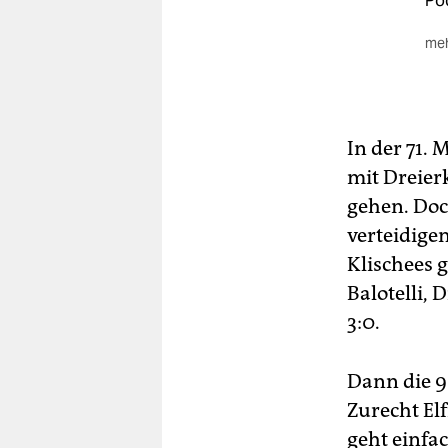
Pod
meh
Ita
Mar
Nat
In der 71. 
Sc
mit Dreierk
Zu
gehen. Doc
Tor
verteidige
(90
Klischees 
Ge
Balotelli,
3:0.
Dann die 9
Zurecht El
geht einfa