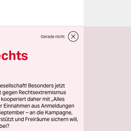
e Grenzen
Gerade nicht
 Deutschen
Linie, gute
echts
Italien mit
ute Cassano
 Balotelli
esellschaft! Besonders jetzt
rt gegen Rechtsextremismus
z kooperiert daher mit „Alles
ller Einnahmen aus Anmeldungen
wurstig. Es
. September – an die Kampagne,
t dem
rstützt und Freiräume sichern will,
bei?
nn erreicht