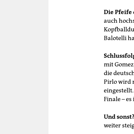
Die Pfeife 
auch hochs
Kopfballdu
Balotelli ha
Schlussfol
mit Gomez, 
die deutsch
Pirlo wird 
eingestell
Finale – es
Und sonst
weiter stei