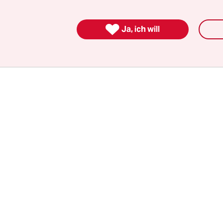
 Minute ein 30-Meter-Pass aus dem linken Halbfel
eistehenden Balotelli. Der geht einige Schritte u

Ja, ich will
s obere rechte Toreck. Top 5 der schönsten EM-Tor
s.