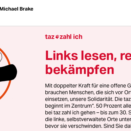
Michael Brake
Das ist also der Abend, an dem Deutschland sein
taz
zahl ich

 bekommt. Und das deutlich. Dabei beginnen die
ine frühe Chance von Hummels klärt
Pirlo
auf der 
Links lesen, r
e von Kroos und Khedira entschärft Buffon. Und 
bekämpfen
n Flüchtigkeitsfehlern, Barzagli nach einem
ndnis fast mit einem Eigentor. Bis in der 20. Min
nken Flügel Hummels vernascht, scharf flankt und
Mit doppelter Kraft für eine offene G
etern mit dem Kopf eindrückt. 1:0.
brauchen Menschen, die sich vor O
einsetzen, unsere Solidarität. Die ta
beginnt im Zentrum“. 50 Prozent a
 das Spiel. Deutschland verliert den Zugriff. Es ist 
bei taz zahl ich gehen – bis zum 30
ch. Zweimal warten freistehende Italiener noch mi
die linke, selbstverwaltete Orte unte
bevor sie verschwinden. Sind Sie da
lange, bis deutsche Verteidiger im Weg stehen. Da