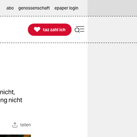
abo
genossenschaft
epaper login

taz zahl ich
taz zahl ich
nicht,
ung nicht
teilen