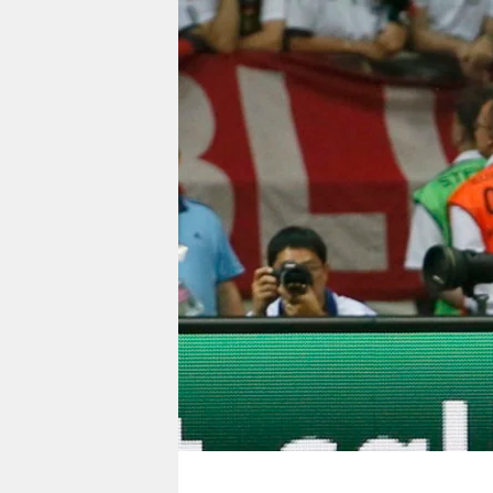
berlin
nord
wahrheit
verlag
verlag
veranstaltungen
shop
fragen & hilfe
unterstützen
abo
genossenschaft