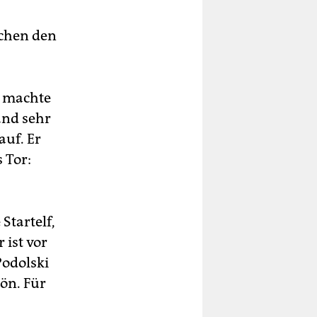
schen den
M, machte
and sehr
auf. Er
 Tor:
Startelf,
 ist vor
Podolski
ön. Für