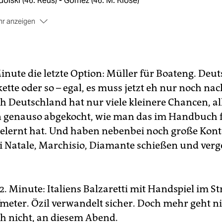
olski (46. Reus) - Gomez (46. M. Klose)
r anzeigen
lien:
Buffon - Balzaretti, Barzagli, Bonucci, Chiellini - Pirlo -
chisio, Montolivo (64. T. Motta), De Rossi - Balotelli (70. Di
ale), Cassano (58. Diamanti)
Minute die letzte Option: Müller für Boateng. Deu
hiedsrichter:
Stéphane Lannoy (Frankreich)
ette oder so – egal, es muss jetzt eh nur noch na
schauer:
55.540
h Deutschland hat nur viele kleinere Chancen, all
e:
0:1 Balotelli (20.), 0:2 Balotelli (36.); 1:2 Özil
n genauso abgekocht, wie man das im Handbuch 
.+2/Handelfmeter)
gelernt hat. Und haben nebenbei noch große Kon
lbe Karten:
M. Hummels - Bonucci, De Rossi, Balotelli, T. Mot
 Di Natale, Marchisio, Diamante schießen und ver
2. Minute: Italiens Balzaretti mit Handspiel im S
fmeter. Özil verwandelt sicher. Doch mehr geht n
ch nicht, an diesem Abend.