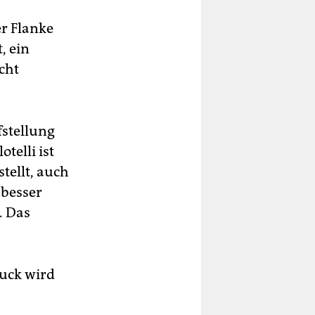
r Flanke
, ein
cht
fstellung
telli ist
tellt, auch
 besser
. Das
ruck wird