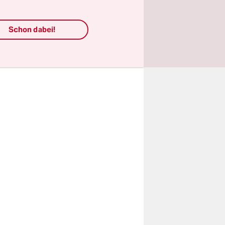
d den
nd nagelt
Schon dabei!
e,