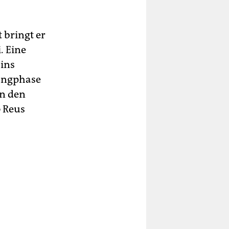
 bringt er
. Eine
 ins
rangphase
in den
o Reus