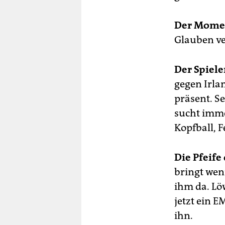
Der Momen
Glauben ve
Der Spieler
gegen Irla
präsent. Se
sucht imme
Kopfball, F
Die Pfeife 
bringt weni
ihm da. Lö
jetzt ein 
ihn.