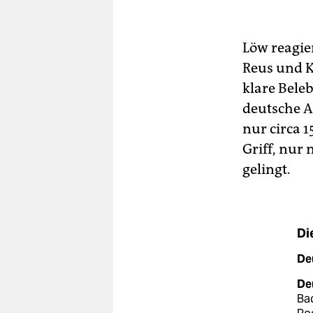
Löw reagier
Reus und K
klare Bele
deutsche A
nur circa 1
Griff, nur
gelingt.
Di
Deu
De
Bad