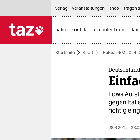
hautnavigation anspringen
hauptinhalt anspringen
footer anspringen
verlag
veranstaltungen
shop
fragen &
nahost-konflikt
usa unter trump
lan

taz zahl ich
taz zahl ich
Startseite
Sport
Fußball-EM 2024
themen
politik
Deutschland 
Einfa
öko
Löws Aufste
gesellschaft
gegen Itali
richtig eing
kultur
sport
28.6.2012
23:0