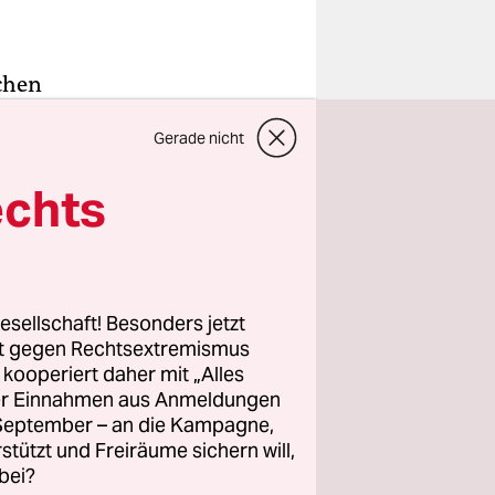
chen
runder
Gerade nicht
ymbolik an.
 ein neuer
echts
gshilfe
-
esellschaft! Besonders jetzt
n ist, mit
rt gegen Rechtsextremismus
n diesem
z kooperiert daher mit „Alles
ller Einnahmen aus Anmeldungen
 Heike
. September – an die Kampagne,
 und Sabine
rstützt und Freiräume sichern will,
rsprechen
bei?