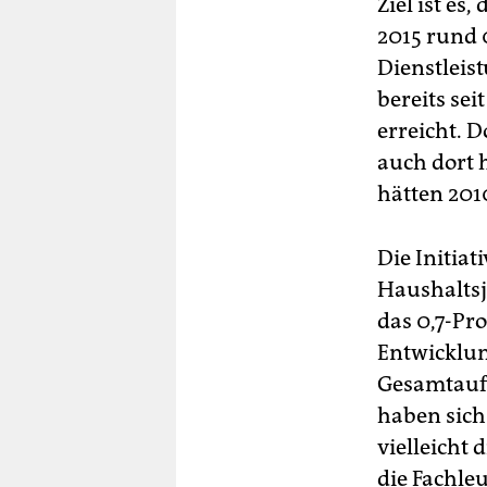
Ziel ist es
2015 rund 
Dienstleis
bereits se
erreicht. D
auch dort 
hätten 2010
Die Initiat
Haushaltsj
das 0,7-Pro
Entwicklun
Gesamtauf
haben sich 
vielleicht 
die Fachle