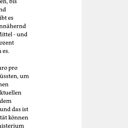
en, bis
und
ibt es
 annähernd
ittel - und
rozent
 es.
uro pro
müssten, um
inen
ktuellen
udem
 und das ist
ität können
nisterium