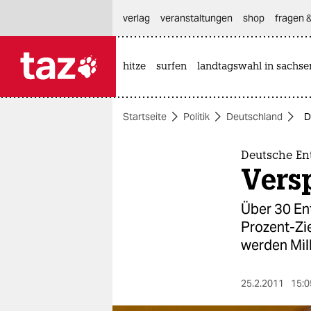
hautnavigation anspringen
hauptinhalt anspringen
footer anspringen
verlag
veranstaltungen
shop
fragen &
hitze
surfen
landtagswahl in sachse

taz zahl ich
taz zahl ich
Startseite
Politik
Deutschland
D
themen
politik
Deutsche En
Vers
öko
Über 30 Ent
gesellschaft
Prozent-Zie
werden Mill
kultur
sport
25.2.2011
15:0