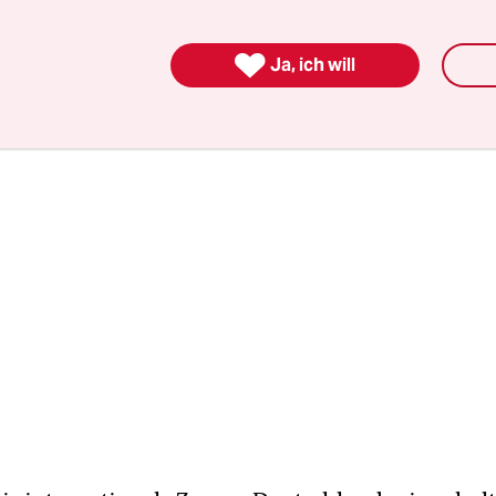
 Mittlerweile hat sich die Anzahl auf rund 30
gspolitiker erhöht.

Ja, ich will