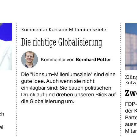
Kommentar Konsum-Milleniumsziele
Die richtige Globalisierung
Kommentar von
Bernhard Pötter
Die "Konsum-Milleniumsziele" sind eine
Klün
gute Idee. Auch wenn sie nicht
Entw
einklagbar sind: Sie bauen politischen
Zwe
Druck auf und drehen unseren Blick auf
die Globalisierung um.
FDP-M
der K
ch
Part
auss
el
Mita