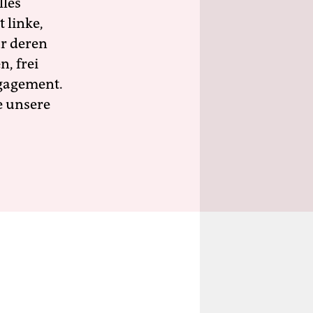
lles
 linke,
ür deren
n, frei
ngagement.
e unsere