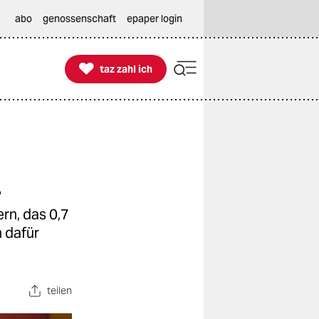
abo
genossenschaft
epaper login

taz zahl ich
taz zahl ich
n
rn, das 0,7
h dafür
teilen