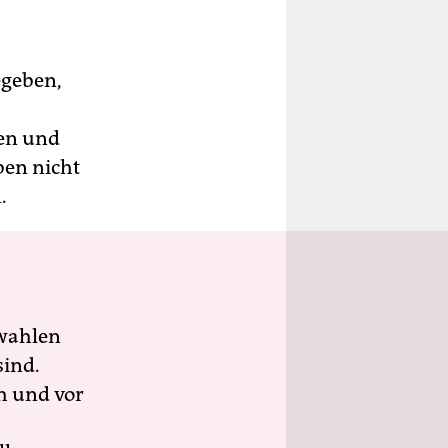
egeben,
men und
ben nicht
.
wahlen
sind.
h und vor