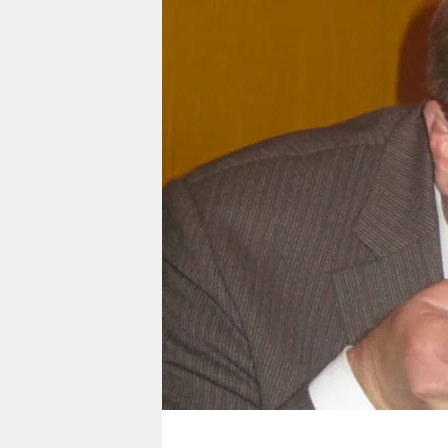
berlin
nord
wahrheit
verlag
verlag
veranstaltungen
shop
fragen & hilfe
unterstützen
abo
genossenschaft