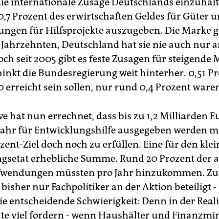
, die internationale Zusage Deutschlands einzuhalt
0,7 Prozent des erwirtschaften Geldes für Güter 
tungen für Hilfsprojekte auszugeben. Die Marke g
it Jahrzehnten, Deutschland hat sie nie auch nur
och seit 2005 gibt es feste Zusagen für steigende M
hinkt die Bundesregierung weit hinterher. 0,51 P
 erreicht sein sollen, nur rund 0,4 Prozent waren
ive hat nun errechnet, dass bis zu 1,2 Milliarden E
ahr für Entwicklungshilfe ausgegeben werden 
zent-Ziel doch noch zu erfüllen. Eine für den kle
gsetat erhebliche Summe. Rund 20 Prozent der a
wendungen müssten pro Jahr hinzukommen. Z
bisher nur Fachpolitiker an der Aktion beteiligt -
die entscheidende Schwierigkeit: Denn in der Real
ute viel fordern - wenn Haushälter und Finanzmi