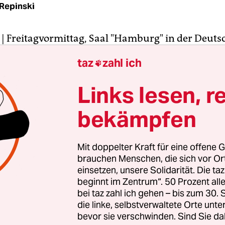
Repinski
| Freitagvormittag, Saal "Hamburg" in der Deuts
rischen Gesellschaft nahe dem Bundestag: Ein 
taz
zahl ich

e Fraktionen sind vertreten. Heute kommt es auf S
ive von Entwicklungspolitikern aller Parteien soll
Links lesen, r
startet werden, die Finanzierung von Entwicklun
bekämpfen
zu steigern.
riten können, können wir auch", sagte der Grünen
Mit doppelter Kraft für eine offene G
spolitiker Thilo Hoppe, der Mitinitiator der Aktio
brauchen Menschen, die sich vor O
die erfolgreichen Bemühungen Großbritanniens i
einsetzen, unsere Solidarität. Die ta
beginnt im Zentrum“. 50 Prozent a
eben Hoppe gehören auch Holger Haibach (CDU),
bei taz zahl ich gehen – bis zum 30
ke), Bärbel Kofler (SPD), Harald Leibrecht (FDP)
die linke, selbstverwaltete Orte unte
) zu den Erstunterzeichnern des Aufrufs "Das Ve
bevor sie verschwinden. Sind Sie da