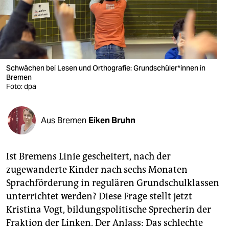
berlin
nord
wahrheit
verlag
Schwächen bei Lesen und Orthografie: Grundschüler*innen in
Bremen
Foto: dpa
verlag
veranstaltungen
Aus Bremen
Eiken Bruhn
shop
fragen & hilfe
Ist Bremens Linie gescheitert, nach der
unterstützen
zugewanderte Kinder nach sechs Monaten
Sprachförderung in regulären Grundschulklassen
abo
unterrichtet werden? Diese Frage stellt jetzt
Kristina Vogt, bildungspolitische Sprecherin der
genossenschaft
Fraktion der Linken. Der Anlass: Das schlechte