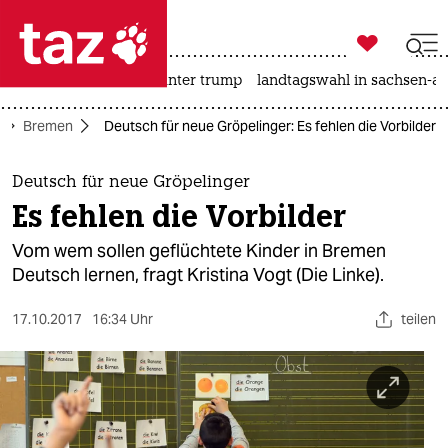

taz zahl ich
nahost-konflikt
usa unter trump
landtagswahl in sachsen-an

taz zahl ich
Bremen
Deutsch für neue Gröpelinger: Es fehlen die Vorbilder
taz zahl ich
themen
Deutsch für neue Gröpelinger
Es fehlen die Vorbilder
politik
Vom wem sollen geflüchtete Kinder in Bremen
öko
Deutsch lernen, fragt Kristina Vogt (Die Linke).
gesellschaft
17.10.2017
16:34 Uhr
teilen
kultur
sport