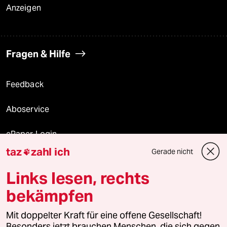
Anzeigen
Fragen & Hilfe
Feedback
Aboservice
ePaper Login
taz
zahl ich
Gerade nicht

Downloads für Abonnierende
Links lesen, rechts
bekämpfen
© 2026 taz Verlags und Vertriebs GmbH
Alle Rechte vorbehalten. Bei rechtlichen Fragen oder für Genehmigungen
Mit doppelter Kraft für eine offene Gesellschaft!
wenden Sie sich bitte an
lizenzen@taz.de
Besonders jetzt brauchen Menschen, die sich gegen