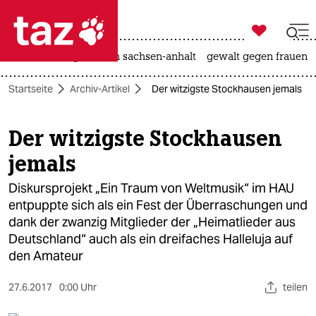

taz zahl ich
hitze
landtagswahl in sachsen-anhalt
gewalt gegen frauen

taz zahl ich
Startseite
Archiv-Artikel
Der witzigste Stockhausen jemals
taz zahl ich
themen
Der witzigste Stockhausen
jemals
politik
Diskursprojekt „Ein Traum von Weltmusik“ im HAU
öko
entpuppte sich als ein Fest der Überraschungen und
dank der zwanzig Mitglieder der „Heimatlieder aus
gesellschaft
Deutschland“ auch als ein dreifaches Halleluja auf
kultur
den Amateur
sport
27.6.2017
0:00 Uhr
teilen