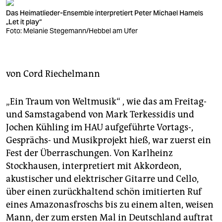
berlin
Das Heimatlieder-Ensemble interpretiert Peter Michael Hamels
nord
„Let it play“
Foto: Melanie Stegemann/Hebbel am Ufer
wahrheit
verlag
von
Cord Riechelmann
verlag
„Ein Traum von Weltmusik“ , wie das am Freitag-
veranstaltungen
und Samstagabend von Mark Terkessidis und
shop
Jochen Kühling im HAU aufgeführte Vortags-,
Gesprächs- und Musikprojekt hieß, war zuerst ein
fragen & hilfe
Fest der Überraschungen. Von Karlheinz
unterstützen
Stockhausen, interpretiert mit Akkordeon,
akustischer und elektrischer Gitarre und Cello,
abo
über einen zurückhaltend schön imitierten Ruf
eines Amazonasfroschs bis zu einem alten, weisen
genossenschaft
Mann, der zum ersten Mal in Deutschland auftrat