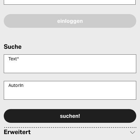
Bitte füllen Sie alle Pflichtfelder (*) aus, um fortfahren zu können.
Suche
Text
*
AutorIn
Bitte füllen Sie alle Pflichtfelder (*) aus, um fortfahren zu können.
Erweitert