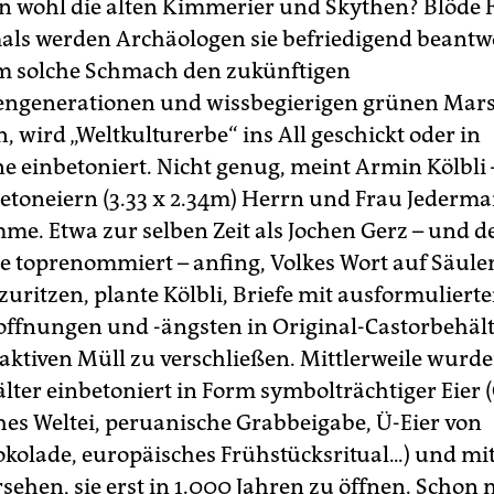
n wohl die alten Kimmerier und Skythen? Blöde F
ls werden Archäologen sie befriedigend beantw
m solche Schmach den zukünftigen
engenerationen und wissbegierigen grünen Ma
, wird „Weltkulturerbe“ ins All geschickt oder in
e einbetoniert. Nicht genug, meint Armin Kölbli 
Betoneiern (3.33 x 2.34m) Herrn und Frau Jederm
me. Etwa zur selben Zeit als Jochen Gerz – und de
le toprenommiert – anfing, Volkes Wort auf Säul
zuritzen, plante Kölbli, Briefe mit ausformuliert
ffnungen und -ängsten in Original-Castorbehält
oaktiven Müll zu verschließen. Mittlerweile wurd
lter einbetoniert in Form symbolträchtiger Eier 
hes Weltei, peruanische Grabbeigabe, Ü-Eier von
kolade, europäisches Frühstücksritual...) und mit
rsehen, sie erst in 1.000 Jahren zu öffnen. Scho