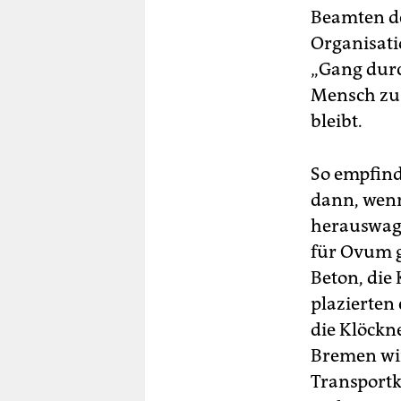
Beamten de
Organisati
„Gang durch
Mensch zu 
bleibt.
So empfinde
dann, wenn
herauswagt
für Ovum 
Beton, die
plazierten 
die Klöckn
Bremen wir
Transportko