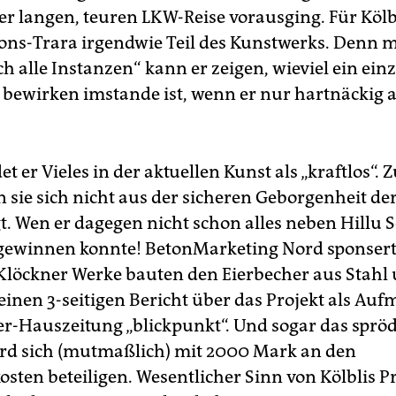
r langen, teuren LKW-Reise vorausging. Für Kölbli
ons-Trara irgendwie Teil des Kunstwerks. Denn m
 alle Instanzen“ kann er zeigen, wieviel ein einz
bewirken imstande ist, wenn er nur hartnäckig 
t er Vieles in der aktuellen Kunst als „kraftlos“.
 sie sich nicht aus der sicheren Geborgenheit d
. Wen er dagegen nicht schon alles neben Hillu 
gewinnen konnte! BetonMarketing Nord sponsert
 Klöckner Werke bauten den Eierbecher aus Stahl
einen 3-seitigen Bericht über das Projekt als Auf
er-Hauszeitung „blickpunkt“. Und sogar das sprö
d sich (mutmaßlich) mit 2000 Mark an den
sten beteiligen. Wesentlicher Sinn von Kölblis Pr