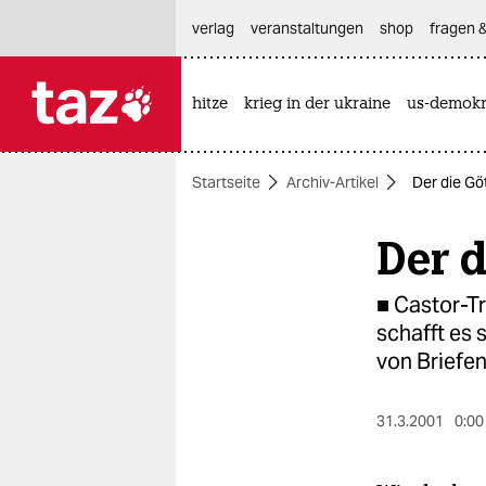
hautnavigation anspringen
hauptinhalt anspringen
footer anspringen
verlag
veranstaltungen
shop
fragen &
hitze
krieg in der ukraine
us-demokr

taz zahl ich
taz zahl ich
Startseite
Archiv-Artikel
Der die Gö
themen
Der d
politik
öko
■ Castor-Tr
schafft es 
gesellschaft
von Briefen
kultur
31.3.2001
0:00
sport