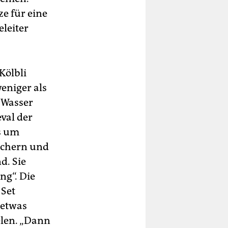
ze für eine
leiter
Kölbli
weniger als
 Wasser
val der
s um
echern und
d. Sie
ng“. Die
 Set
 etwas
elen. „Dann