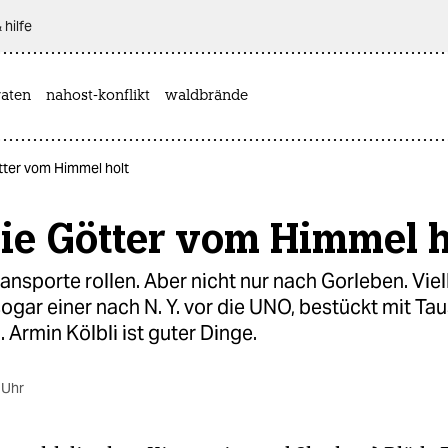
 hilfe
aten
nahost-konflikt
waldbrände
tter vom Himmel holt
ie Götter vom Himmel h
ansporte rollen. Aber nicht nur nach Gorleben. Viel
sogar einer nach N. Y. vor die UNO, bestückt mit T
. Armin Kölbli ist guter Dinge.
 Uhr