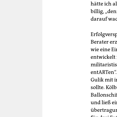
hätte ich a
billig, „de
darauf wac
Erfolgvers
Berater erz
wie eine E
entwickelt
militarist
entARTen“.
Gulik mit i
sollte. Köl
Ballonschi
und ließ e
übertragu