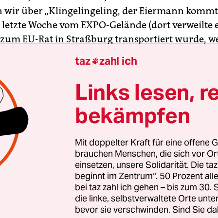
n wir über „Klingelingeling, der Eiermann kommt
 letzte Woche vom EXPO-Gelände (dort verweilte e
 zum EU-Rat in Straßburg transportiert wurde, 
inmal dem 42-jährigen Buten-Bremer zu. Was ist 
taz
zahl ich

r weder Ausstellung-Credits noch Besprechunge
chriften vorzuweisen hat und dennoch eine Hiltr
Links lesen, r
ür die Schirmherrschaft über das Ovum III-Proje
bekämpfen
ann, der mit der zähflüssigen EU-Bürokratie fert
hancen hat, demnächst den 5.000 Mark teuren T
h Prictina hinzukriegen, inklusive der komplizier
Mit doppelter Kraft für eine offene G
cklung und Plazierungs-Genehmigung?
brauchen Menschen, die sich vor O
einsetzen, unsere Solidarität. Die ta
beginnt im Zentrum“. 50 Prozent a
ie Vermischung von Wahnwitz und Organisation
bei taz zahl ich gehen – bis zum 30
hon in Durmersheim, 50 km entfernt von Karlsru
die linke, selbstverwaltete Orte unte
 FC Phönix Durmersheim 06 in der Fußballverba
bevor sie verschwinden. Sind Sie da