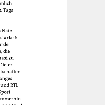
emlich
t. Tags
n Nato-
dstärke 6
urde
, die
uasi zu
Dieter
rtschaften
langes
1 und RTL
Sport-
 Immerhin