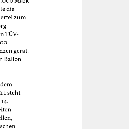
30.000 Mark
te die
iertel zum
örg
in TÜV-
000
nzen gerät.
n Ballon
u dem
 1 steht
 14.
eiten
llen,
ischen