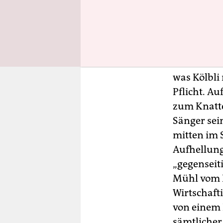
Dort grätsc
Spiel. Um 
eine Bankl
angesehen 
aber dafür 
was Kölbli
Pflicht. A
zum Knatte
Sänger sei
mitten im 
Aufhellung 
„gegenseiti
Mühl vom L
Wirtschaft
von einem 
sämtlicher