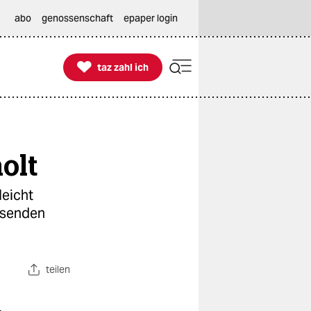
abo
genossenschaft
epaper login

taz zahl ich
taz zahl ich
olt
leicht
ausenden
teilen