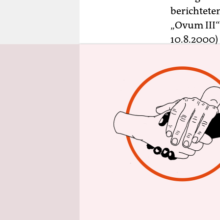
epaper login
berichtete
„Ovum III“
10.8.2000)
uns noch e
Mensch, de
Kunstzeits
Schröder f
gewinnen k
und gute C
des Eis nac
Grenzabwi
Ad ovum: D
beginnt sc
Einwohner,