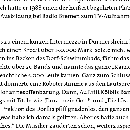
h hatte er 1988 einen der heißest begehrten Plät
e Ausbildung bei Radio Bremen zum TV-Aufnahme
s zu einem kurzen Intermezzo in Durmersheim. 
ch einen Kredit über 150.000 Mark, setzte nicht 
n ins Becken des Dorf-Schwimmbads, färbte das
uchte über 20 Bands und nannte das ganze „Karne
eachtliche 5.000 Leute kamen. Ganz zum Schlus
t donnerte eine Roboterstimme aus den Lautspr
r Johannesoffenbarung. Dann, Auftritt Kölblis Ban
gs mit Titeln wie „Tanz, mein Gott!“ und „Die Lösu
-Fraktion des Dörflis pfiff gnadenlos, den ganzen
„Was habe ich damals gelitten. Aber es hatte auch
ches.“ Die Musiker zauderten schon, weiterzuspi