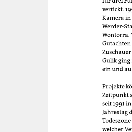
für drei F
vertickt. 
Kamera in 
Werder-Sta
Wontorra. 
Gutachten h
Zuschauer 
Gulik ging
ein und auf
Projekte kö
Zeitpunkt s
seit 1991 i
Jahrestag 
Todeszone 
welcher Ve