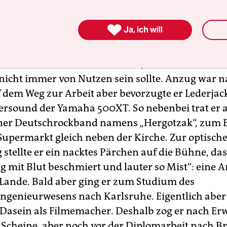
hte Kölbli 1978 im rechten Mittelfeld. 100 Mark g
ihn dem badischen Fußball zu erhalten, gewann 

Ja, ich will
ehre vor Ort. „In solchen Dörfern ist ein Bankka
wie der Pfarrer. Er kennt zwar nicht die Beichtg
die Kontostände.“ Und er lernt, wie man Kredite 
 nicht immer von Nutzen sein sollte. Anzug war n
uf dem Weg zur Arbeit aber bevorzugte er Lederjac
rsound der Yamaha 500XT. So nebenbei trat er a
ner Deutschrockband namens „Hergotzak“, zum B
Supermarkt gleich neben der Kirche. Zur optisch
stellte er ein nacktes Pärchen auf die Bühne, das
g mit Blut beschmiert und lauter so Mist“: eine A
ande. Bald aber ging er zum Studium des
ingenieurwesens nach Karlsruhe. Eigentlich aber
Dasein als Filmemacher. Deshalb zog er nach Er
 Scheine, aber noch vor der Diplomarbeit nach B