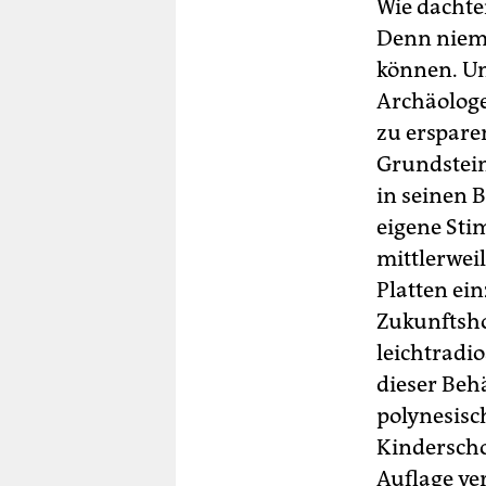
berlin
Wie dachte
Denn niema
nord
können. U
wahrheit
Archäolog
zu ersparen
verlag
Grundstein
verlag
in seinen 
eigene Stim
veranstaltungen
mittlerwei
shop
Platten ein
fragen & hilfe
Zukunftsho
leichtradi
unterstützen
dieser Behä
abo
polynesisc
Kinderscho
genossenschaft
Auflage ve