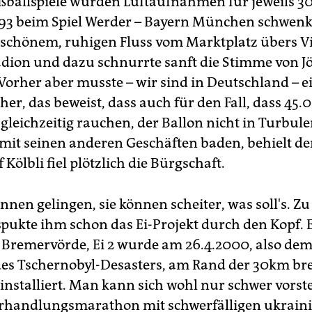
ußballspiele wurden Luftaufnahmen für jeweils 
1993 beim Spiel Werder – Bayern München schwenk
schönem, ruhigen Fluss vom Marktplatz übers V
dion und dazu schnurrte sanft die Stimme von J
Vorher aber musste – wir sind in Deutschland – e
er, das beweist, dass auch für den Fall, dass 45.
gleichzeitig rauchen, der Ballon nicht in Turbule
 mit seinen anderen Geschäften baden, behielt de
 Kölbli fiel plötzlich die Bürgschaft.
nnen gelingen, sie können scheiter, was soll's. Z
pukte ihm schon das Ei-Projekt durch den Kopf. Ei
n Bremervörde, Ei 2 wurde am 26.4.2000, also dem
des Tschernobyl-Desasters, am Rand der 30km br
installiert. Man kann sich wohl nur schwer vorste
rhandlungsmarathon mit schwerfälligen ukrain