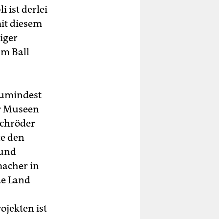
 ist derlei
it diesem
iger
am Ball
 Zumindest
er Museen
Schröder
e den
 und
macher in
de Land
ojekten ist