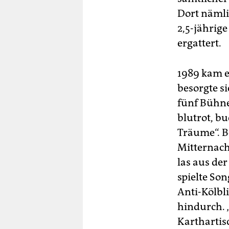
Dort nämlic
2,5-jährig
ergattert.
1989 kam e
besorgte si
fünf Bühne
blutrot, b
Träume“. B
Mitternach
las aus de
spielte Son
Anti-Kölbli
hindurch. 
Karthartis