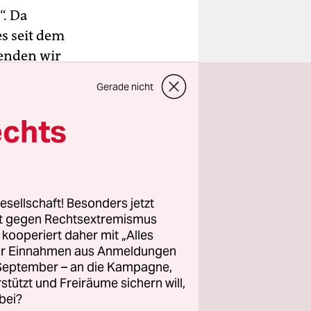
“. Da
s seit dem
wenden wir
das für ein
Gerade nicht
n in
ud
echts
kt
ig wird
ransport
ten
esellschaft! Besonders jetzt
rt gegen Rechtsextremismus
z kooperiert daher mit „Alles
ller Einnahmen aus Anmeldungen
stalent
. September – an die Kampagne,
he, 10.000
rstützt und Freiräume sichern will,
ndsliga.
bei?