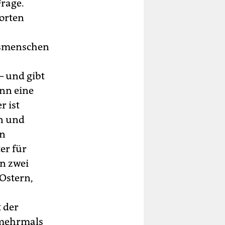
rage.
orten
rsmenschen
– und gibt
ann eine
r ist
en und
en
er für
en zwei
(Ostern,
 der
n mehrmals