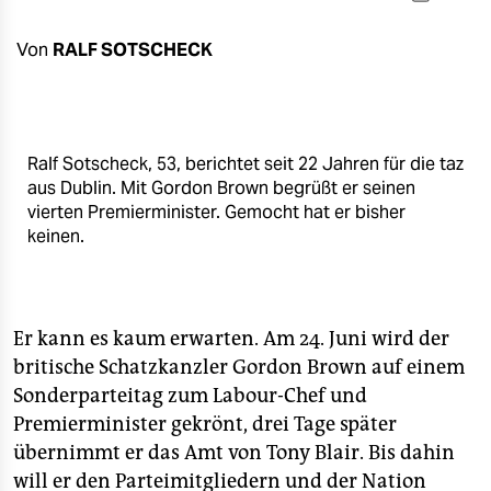
berlin
nord
Von
RALF SOTSCHECK
wahrheit
verlag
Ralf Sotscheck, 53, berichtet seit 22 Jahren für die taz
aus Dublin. Mit Gordon Brown begrüßt er seinen
verlag
vierten Premierminister. Gemocht hat er bisher
veranstaltungen
keinen.
shop
fragen & hilfe
Er kann es kaum erwarten. Am 24. Juni wird der
unterstützen
britische Schatzkanzler Gordon Brown auf einem
Sonderparteitag zum Labour-Chef und
abo
Premierminister gekrönt, drei Tage später
übernimmt er das Amt von Tony Blair. Bis dahin
genossenschaft
will er den Parteimitgliedern und der Nation