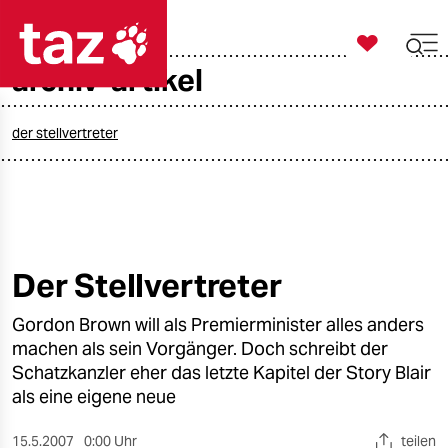

taz zahl ich
archiv-artikel

taz zahl ich
taz zahl ich
der stellvertreter
themen
politik
öko
Der Stellvertreter
gesellschaft
Gordon Brown will als Premierminister alles anders
machen als sein Vorgänger. Doch schreibt der
kultur
Schatzkanzler eher das letzte Kapitel der Story Blair
als eine eigene neue
sport
15.5.2007
0:00 Uhr
teilen