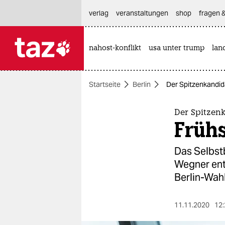
hautnavigation anspringen
hauptinhalt anspringen
footer anspringen
verlag
veranstaltungen
shop
fragen &
nahost-konflikt
usa unter trump
lan

taz zahl ich
taz zahl ich
Startseite
Berlin
Der Spitzenkandid
themen
politik
Der Spitzen
Früh
öko
Das Selbst
gesellschaft
Wegner ent
Berlin-Wahl
kultur
sport
11.11.2020
12: