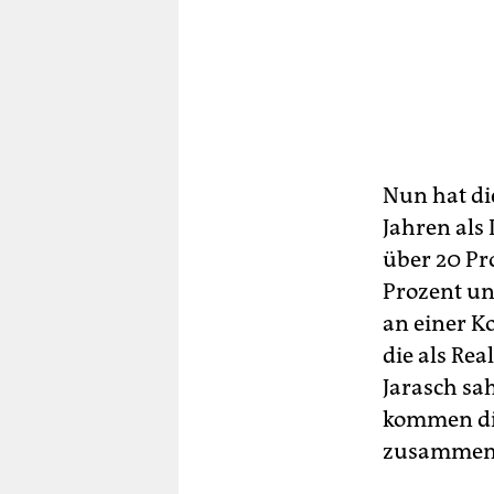
Nun hat di
Jahren als
über 20 Pr
Prozent un
an einer K
die als Re
Jarasch sa
kommen die
zusammen w