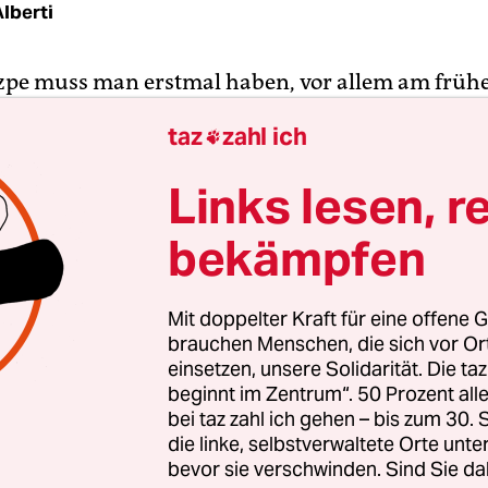
lberti
zpe muss man erstmal haben, vor allem am früh
 ist an diesem Mittwoch zur Frühstückszeit Gast 
taz
zahl ich

- und Handelskammer (IHK) und ihrem eloquente
äftsführer Jan Eder. Und da fordert der CDU-
Links lesen, r
didat für die Abgeordnetenhauswahl allen
tenden Wahlumfragen zum Trotz: „Die Grünen m
bekämpfen
“ Sie müssten den Kreuzberger Einfluss bei sich 
e Wegner gnädigerweise ein Bündnis nach der Wa
Mit doppelter Kraft für eine offene G
1 für denkbar: „Eine Koalition mit Florian Schmid
brauchen Menschen, die sich vor O
in Kreuzberg beheimatete prominente Gesichter 
einsetzen, unsere Solidarität. Die ta
beginnt im Zentrum“. 50 Prozent a
ands, d.taz)
kann ich mir nur schwer vorstellen.“
bei taz zahl ich gehen – bis zum 30
die linke, selbstverwaltete Orte unte
ise würden bei diesen Worten 200 bis 300 Zuhö
bevor sie verschwinden. Sind Sie da