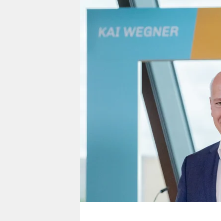
berlin
nord
wahrheit
verlag
verlag
veranstaltungen
shop
fragen & hilfe
unterstützen
abo
genossenschaft