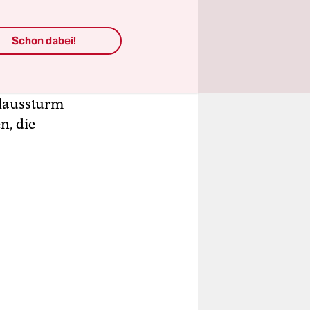
n der
ne Tasse
Schon dabei!
ches
n alle
trägerin
plaussturm
n, die