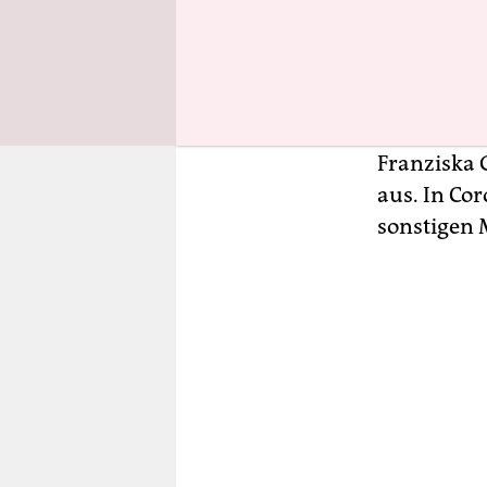
Wegner und
Charlotten
Kaffee und
Frühstück“ 
führenden 
Franziska 
aus. In Co
sonstigen 