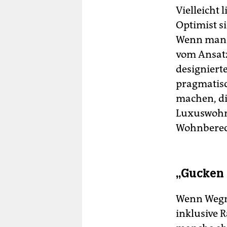
Vielleicht 
Optimist si
Wenn man i
vom Ansatz
designiert
pragmatisc
machen, die
Luxuswohnu
Wohnberec
„Gucken 
Wenn Wegne
inklusive R