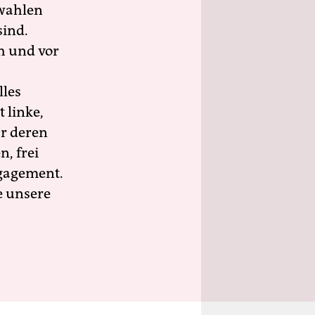
wahlen
sind.
h und vor
lles
 linke,
ür deren
n, frei
ngagement.
e unsere