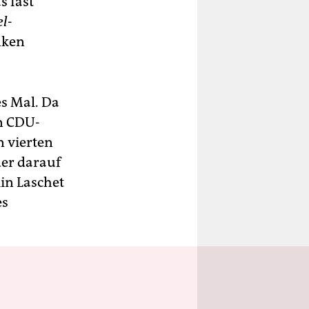
s fast
el
-
nken
s Mal. Da
n CDU-
 vierten
der darauf
in Laschet
es