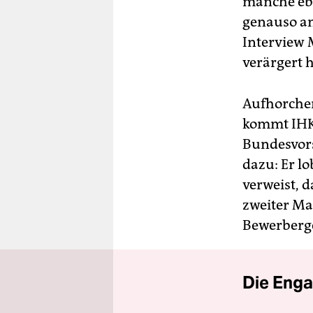
manche ebe
genauso an
Interview 
verärgert h
Aufhorchen
kommt IHK-
Bundesvors
dazu: Er l
verweist, 
zweiter Man
Bewerberge
Die Enga