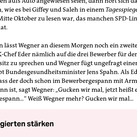
n aufs Auto angewiesen seien, dann hört sich da
, wie es bei Giffey und Saleh in einem
Tagesspieg
Mitte Oktober zu lesen war, das manchen SPD-Li
at.
 lässt Wegner an diesem Morgen noch ein zweite
Chef Eder nämlich auf die drei Bewerber für de
itz zu sprechen und Wegner fügt ungefragt einen
obt Bundesgesundheitsminister Jens Spahn. Als E
dass der doch schon im Bewerbergespann mit Arm
n ist, sagt Wegner: „Gucken wir mal, jetzt heißt 
spann...“ Weiß Wegner mehr? Gucken wir mal...
gierten stärken