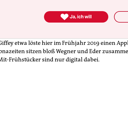
 Eder sitzen, in einem großen Saal im IHK-Sitz i
burger Fasanenstraße, meist Männer, vor sich ei

Ja, ich will
 ein Brötchen oder Hörnchen. „Wirtschaftspolitis
heißt die Gesprächsreihe, in der seit vielen Jahre
Köpfe der Stadt vorbei schauen – SPD-Hoffnungs
Giffey etwa löste hier im Frühjahr 2019 einen Ap
ronazeiten sitzen bloß Wegner und Eder zusamme
Mit-Frühstücker sind nur digital dabei.