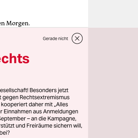
en Morgen.
bei der
Gerade nicht
n
echts
üssen sich
verringern,
hl im
esellschaft! Besonders jetzt
t und Dirk
rt gegen Rechtsextremismus
im
z kooperiert daher mit „Alles
ller Einnahmen aus Anmeldungen
. September – an die Kampagne,
rstützt und Freiräume sichern will,
rer vor
bei?