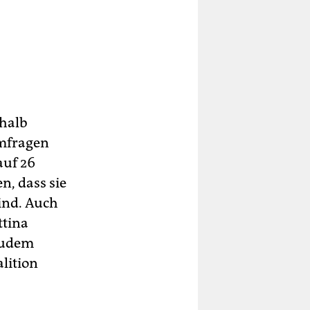
nhalb
Umfragen
auf 26
n, dass sie
sind. Auch
ttina
Zudem
lition