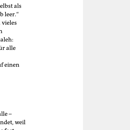
elbst als
b leer.“
vieles
m
aleh:
r alle
f einen
lle –
ndet, weil