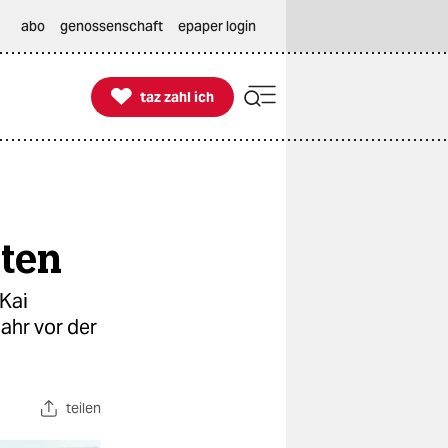
abo
genossenschaft
epaper login

taz zahl ich
taz zahl ich
sten
Kai
ahr vor der
teilen