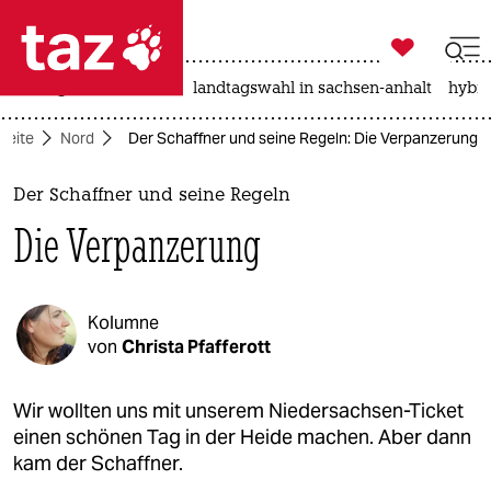

taz zahl ich
niedrigwasser
rente
landtagswahl in sachsen-anhalt
hybri

taz zahl ich
seite
Nord
Der Schaffner und seine Regeln: Die Verpanzerung
taz zahl ich
themen
Der Schaffner und seine Regeln
Die Verpanzerung
politik
öko
Kolumne
gesellschaft
von
Christa Pfafferott
kultur
Wir wollten uns mit unserem Niedersachsen-Ticket
einen schönen Tag in der Heide machen. Aber dann
sport
kam der Schaffner.