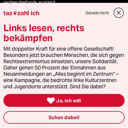
recherchefonds ausland
taz
zahl ich
Gerade nicht

panterstiftung
Links lesen, rechts
panterpreis 2026
bekämpfen
Mit doppelter Kraft für eine offene Gesellschaft!
Besonders jetzt brauchen Menschen, die sich gegen
Podcast
Rechtsextremismus einsetzen, unsere Solidarität.
Daher gehen 50 Prozent der Einnahmen aus
Neuanmeldungen an „Alles beginnt im Zentrum“ –
bundestalk
eine Kampagne, die bedrohte linke Kulturzentren
und Jugendorte unterstützt. Sind Sie dabei?
fernverbindung

Ja, ich will
klima update°
Mauerecho
Schon dabei!