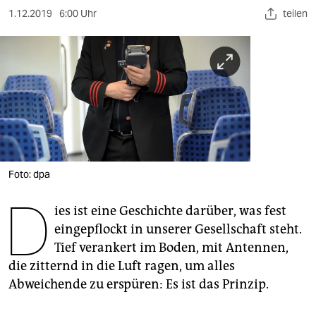
berlin
1.12.2019
6:00 Uhr
teilen
nord
wahrheit
verlag
verlag
veranstaltungen
Foto: dpa
shop
D
fragen & hilfe
ies ist eine Geschichte darüber, was fest
eingepflockt in unserer Gesellschaft steht.
unterstützen
Tief verankert im Boden, mit Antennen,
abo
die zitternd in die Luft ragen, um alles
Abweichende zu erspüren: Es ist das Prinzip.
genossenschaft