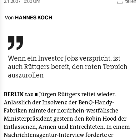
berlin
2.1.2007
0:00 Uhr
teilen
nord
Von
HANNES KOCH
wahrheit

verlag
verlag
Wenn ein Investor Jobs verspricht, ist
auch Rüttgers bereit, den roten Teppich
veranstaltungen
auszurollen
shop
fragen & hilfe
BERLIN taz ■
Jürgen Rüttgers reitet wieder.
Anlässlich der Insolvenz der BenQ-Handy-
unterstützen
Fabriken mimte der nordrhein-westfälische
abo
Ministerpräsident gestern den Robin Hood der
Entlassenen, Armen und Entrechteten. In einem
genossenschaft
Nachrichtenagentur-Interview forderte er