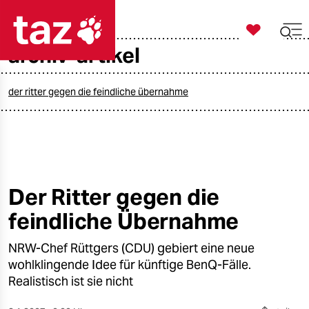

taz zahl ich
archiv-artikel

taz zahl ich
taz zahl ich
der ritter gegen die feindliche übernahme
themen
politik
öko
Der Ritter gegen die
feindliche Übernahme
gesellschaft
NRW-Chef Rüttgers (CDU) gebiert eine neue
kultur
wohlklingende Idee für künftige BenQ-Fälle.
sport
Realistisch ist sie nicht