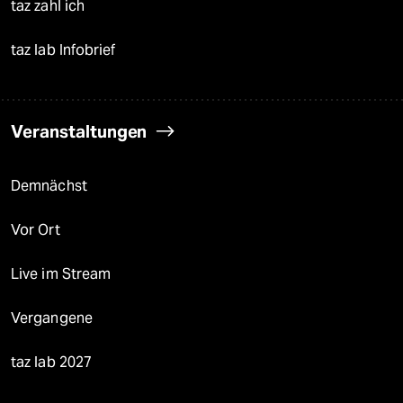
taz zahl ich
taz lab Infobrief
Veranstaltungen
Demnächst
Vor Ort
Live im Stream
Vergangene
taz lab 2027