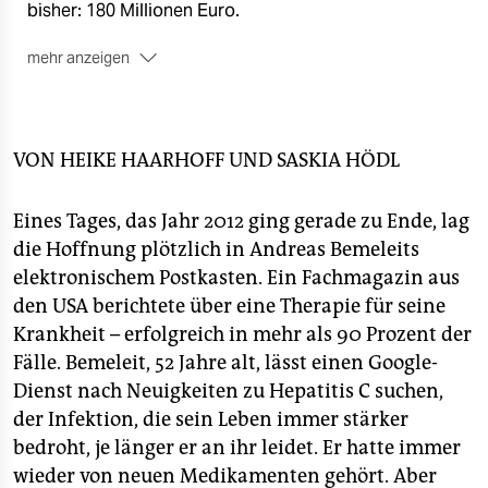
epaper login
bisher: 180 Millionen Euro.
mehr anzeigen
■ Faktor Arbeit belastet:
Nach Angaben der
Organisation für wirtschaftliche Zusammenarbeit und
Entwicklung (OECD) betragen die
Gesundheitsausgaben in Deutschland seit 25 Jahren
VON
HEIKE HAARHOFF
UND
SASKIA HÖDL
stabil zwischen 7 und 10 Prozent des
Bruttoinlandsprodukts (BIP). Dass das System immer
Eines Tages, das Jahr 2012 ging gerade zu Ende, lag
schwerer zu finanzieren ist, liegt vor allem an der
die Hoffnung plötzlich in Andreas Bemeleits
Einnahmenseite. Denn Gesundheit wird nicht aus dem
BIP insgesamt, sondern überwiegend aus dem Faktor
elektronischem Postkasten. Ein Fachmagazin aus
Arbeit finanziert. Dessen Anteil am BIP schrumpft in
den USA berichtete über eine Therapie für seine
Deutschland jedoch kontinuierlich – machte er vor
Krankheit – erfolgreich in mehr als 90 Prozent der
Jahren noch knapp die Hälfte des BIPs aus, liegt sein
Fälle. Bemeleit, 52 Jahre alt, lässt einen Google-
Anteil derzeit bei etwa 30 Prozent. Die Folge ist: Die
Dienst nach Neuigkeiten zu Hepatitis C suchen,
Beitragssätze zur gesetzlichen Krankenversicherung
steigen.
der Infektion, die sein Leben immer stärker
bedroht, je länger er an ihr leidet. Er hatte immer
wieder von neuen Medikamenten gehört. Aber