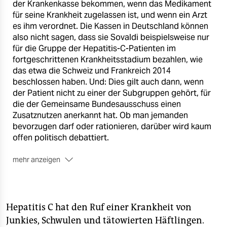
der Krankenkasse bekommen, wenn das Medikament
für seine Krankheit zugelassen ist, und wenn ein Arzt
es ihm verordnet. Die Kassen in Deutschland können
also nicht sagen, dass sie Sovaldi beispielsweise nur
für die Gruppe der Hepatitis-C-Patienten im
fortgeschrittenen Krankheitsstadium bezahlen, wie
das etwa die Schweiz und Frankreich 2014
beschlossen haben. Und: Dies gilt auch dann, wenn
der Patient nicht zu einer der Subgruppen gehört, für
die der Gemeinsame Bundesausschuss einen
Zusatznutzen anerkannt hat. Ob man jemanden
bevorzugen darf oder rationieren, darüber wird kaum
offen politisch debattiert.
mehr anzeigen
■ Großbritannien:
In England werden die Kosten
einer Therapie in Bezug gesetzt zu der daraus
resultierenden zusätzlichen Lebenserwartung. Eine
30-Jährige Krebspatientin wird also einer 80-
Hepatitis C hat den Ruf einer Krankheit von
Jährigen vorgezogen.
Junkies, Schwulen und tätowierten Häftlingen.