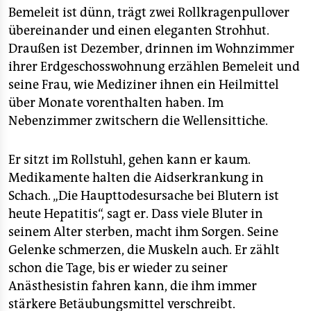
Bemeleit ist dünn, trägt zwei Rollkragenpullover
■ Weiterentwicklung ist teuer:
Berücksichtigt werden
müssten, wenn es nach dem Verband der Hersteller
übereinander und einen eleganten Strohhut.
geht, auch Entwicklungskosten für vorhandene
Draußen ist Dezember, drinnen im Wohnzimmer
Medikamente, für die ein neues Anwendungsgebiet,
ihrer Erdgeschosswohnung erzählen Bemeleit und
eine andere Altersgruppe (beispielsweise Kinder)
seine Frau, wie Mediziner ihnen ein Heilmittel
oder eine neue Darreichungsform (etwa Tablette statt
über Monate vorenthalten haben. Im
Spritze) erschlossen wird.
Nebenzimmer zwitschern die Wellensittiche.
Er sitzt im Rollstuhl, gehen kann er kaum.
Medikamente halten die Aidserkrankung in
Schach. „Die Haupttodesursache bei Blutern ist
heute Hepatitis“, sagt er. Dass viele Bluter in
seinem Alter sterben, macht ihm Sorgen. Seine
Gelenke schmerzen, die Muskeln auch. Er zählt
schon die Tage, bis er wieder zu seiner
Anästhesistin fahren kann, die ihm immer
stärkere Betäubungsmittel verschreibt.