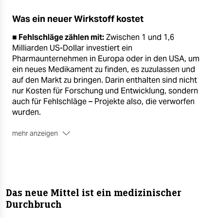
Was ein neuer Wirkstoff kostet
■ Fehlschläge zählen mit:
Zwischen 1 und 1,6
Milliarden US-Dollar investiert ein
Pharmaunternehmen in Europa oder in den USA, um
ein neues Medikament zu finden, es zuzulassen und
auf den Markt zu bringen. Darin enthalten sind nicht
nur Kosten für Forschung und Entwicklung, sondern
auch für Fehlschläge – Projekte also, die verworfen
wurden.
mehr anzeigen
■ Akut geht schnell:
Die kürzeste Entwicklungszeiten
haben Medikamente gegen akute Beschwerden – wie
allergische Reaktionen. Bei Krebsarten wie Brust-
oder Prostatakrebs dauert die Entwicklung auch mal
zehn oder mehr Jahre, weil Studienteilnehmer danach
Das neue Mittel ist ein medizinischer
noch lange beobachtet werden. Bis zu 20 Jahre lang
Durchbruch
wird ein neuer Impfstoff entwickelt.