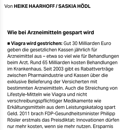
berlin
Von
HEIKE HAARHOFF / SASKIA HÖDL
nord
wahrheit
Wie bei Arzneimitteln gespart wird
verlag
■ Viagra wird gestrichen:
Gut 30 Milliarden Euro
geben die gesetzlichen Kassen jährlich für
verlag
Arzneimittel aus – etwa so viel wie für Behandlungen
veranstaltungen
beim Arzt. Rund 65 Milliarden kosten Behandlungen
im Krankenhaus. Seit 2003 gibt es Rabattverträge
shop
zwischen Pharmaindustrie und Kassen über die
exklusive Belieferung der Versicherten mit
fragen & hilfe
bestimmten Arzneimitteln. Auch die Streichung von
Lifestyle-Mitteln wie Viagra und nicht
unterstützen
verschreibungspflichtiger Medikamente wie
Erkältungsmitteln aus dem Leistungskatalog spart
abo
Geld. 2011 brach FDP-Gesundheitsminister Philipp
genossenschaft
Rösler erstmals das Preisdiktat: Innovationen dürfen
nur mehr kosten, wenn sie mehr nutzen. Ersparnis