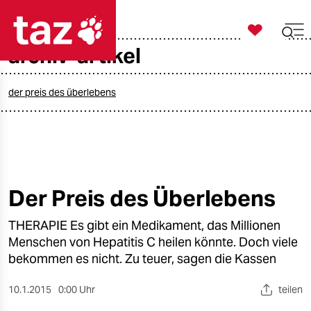

taz zahl ich
archiv-artikel

taz zahl ich
taz zahl ich
der preis des überlebens
themen
politik
öko
Der Preis des Überlebens
gesellschaft
THERAPIE Es gibt ein Medikament, das Millionen
Menschen von Hepatitis C heilen könnte. Doch viele
kultur
bekommen es nicht. Zu teuer, sagen die Kassen
sport
10.1.2015
0:00 Uhr
teilen