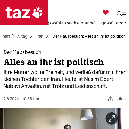

taz zahl ich
hitze
surfen
landtagswahl in sachsen-anhalt
gewalt gegen

taz zahl ich
schaft
Alltag
Iran
Der Hausbesuch: Alles an ihr ist politisch
taz zahl ich
themen
Der Hausbesuch
Alles an ihr ist politisch
politik
Ihre Mutter wollte Freiheit, und verließ dafür mit ihrer
öko
kleinen Tochter den Iran. Heute ist Nasim Ebert-
Nabavi Anwältin, mit Trotz und Leidenschaft.
gesellschaft
2.6.2024
10:35 Uhr
teilen
kultur
sport