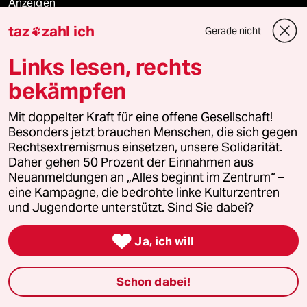
Anzeigen
taz
zahl ich
Gerade nicht

Links lesen, rechts
Fragen & Hilfe
bekämpfen
Feedback
Mit doppelter Kraft für eine offene Gesellschaft!
Besonders jetzt brauchen Menschen, die sich gegen
Aboservice
Rechtsextremismus einsetzen, unsere Solidarität.
Daher gehen 50 Prozent der Einnahmen aus
ePaper Login
Neuanmeldungen an „Alles beginnt im Zentrum“ –
eine Kampagne, die bedrohte linke Kulturzentren
und Jugendorte unterstützt. Sind Sie dabei?
Downloads für Abonnierende

Ja, ich will
© 2026 taz Verlags und Vertriebs GmbH
Schon dabei!
Alle Rechte vorbehalten. Bei rechtlichen Fragen oder für Genehmigungen
wenden Sie sich bitte an
lizenzen@taz.de