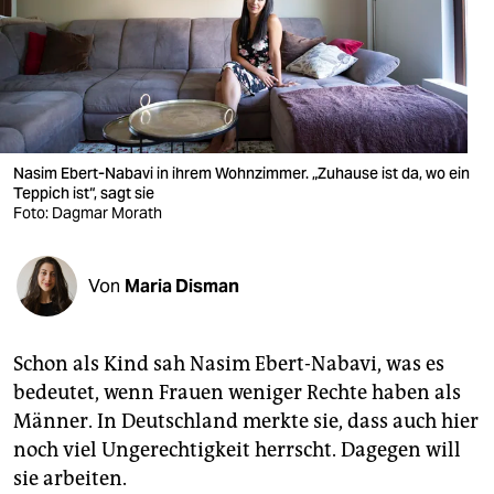
berlin
nord
wahrheit
verlag
Nasim Ebert-Nabavi in ihrem Wohnzimmer. „Zuhause ist da, wo ein
verlag
Teppich ist“, sagt sie
Foto: Dagmar Morath
veranstaltungen
shop
Von
Maria Disman
fragen & hilfe
Schon als Kind sah Nasim Ebert-Nabavi, was es
unterstützen
bedeutet, wenn Frauen weniger Rechte haben als
abo
Männer. In Deutschland merkte sie, dass auch hier
noch viel Ungerechtigkeit herrscht. Dagegen will
genossenschaft
sie arbeiten.