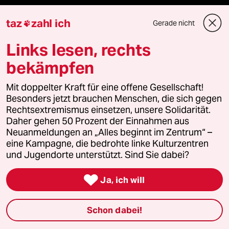
taz
zahl ich
Gerade nicht

Fragen & Hilfe
Links lesen, rechts
bekämpfen
Feedback
Mit doppelter Kraft für eine offene Gesellschaft!
Aboservice
Besonders jetzt brauchen Menschen, die sich gegen
Rechtsextremismus einsetzen, unsere Solidarität.
ePaper Login
Daher gehen 50 Prozent der Einnahmen aus
Neuanmeldungen an „Alles beginnt im Zentrum“ –
eine Kampagne, die bedrohte linke Kulturzentren
Downloads für Abonnierende
und Jugendorte unterstützt. Sind Sie dabei?

Ja, ich will
© 2026 taz Verlags und Vertriebs GmbH
Alle Rechte vorbehalten. Bei rechtlichen Fragen oder für Genehmigungen
wenden Sie sich bitte an
lizenzen@taz.de
Schon dabei!