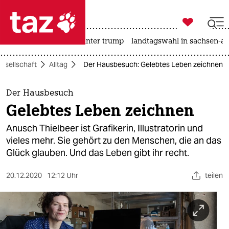

taz zahl ich
nahost-konflikt
usa unter trump
landtagswahl in sachsen-an

taz zahl ich
esellschaft
Alltag
Der Hausbesuch: Gelebtes Leben zeichnen
taz zahl ich
themen
Der Hausbesuch
Gelebtes Leben zeichnen
politik
Anusch Thielbeer ist Grafikerin, Illustratorin und
öko
vieles mehr. Sie gehört zu den Menschen, die an das
Glück glauben. Und das Leben gibt ihr recht.
gesellschaft
20.12.2020
12:12 Uhr
teilen
kultur
sport