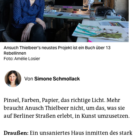
berlin
nord
wahrheit
verlag
Ansuch Thielbeer's neustes Projekt ist ein Buch über 13
verlag
Rebellinnen
Foto: Amélie Losier
veranstaltungen
shop
Von
Simone Schmollack
fragen & hilfe
Pinsel, Farben, Papier, das richtige Licht. Mehr
unterstützen
braucht Anusch Thielbeer nicht, um das, was sie
abo
auf Berliner Straßen erlebt, in Kunst umzusetzen.
genossenschaft
Draußen:
Ein unsaniertes Haus inmitten des stark