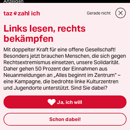
Anzeigen
taz
zahl ich
Gerade nicht

Links lesen, rechts
Fragen & Hilfe
bekämpfen
Feedback
Mit doppelter Kraft für eine offene Gesellschaft!
Besonders jetzt brauchen Menschen, die sich gegen
Aboservice
Rechtsextremismus einsetzen, unsere Solidarität.
Daher gehen 50 Prozent der Einnahmen aus
ePaper Login
Neuanmeldungen an „Alles beginnt im Zentrum“ –
eine Kampagne, die bedrohte linke Kulturzentren
und Jugendorte unterstützt. Sind Sie dabei?
Downloads für Abonnierende

Ja, ich will
© 2026 taz Verlags und Vertriebs GmbH
Schon dabei!
Alle Rechte vorbehalten. Bei rechtlichen Fragen oder für Genehmigungen
wenden Sie sich bitte an
lizenzen@taz.de