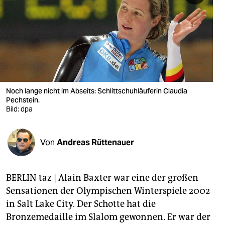
berlin
nord
wahrheit
verlag
verlag
Noch lange nicht im Abseits: Schlittschuhläuferin Claudia
Pechstein.
veranstaltungen
Bild: dpa
shop
Von
Andreas Rüttenauer
fragen & hilfe
unterstützen
BERLIN taz | Alain Baxter war eine der großen
abo
Sensationen der Olympischen Winterspiele 2002
in Salt Lake City. Der Schotte hat die
genossenschaft
Bronzemedaille im Slalom gewonnen. Er war der