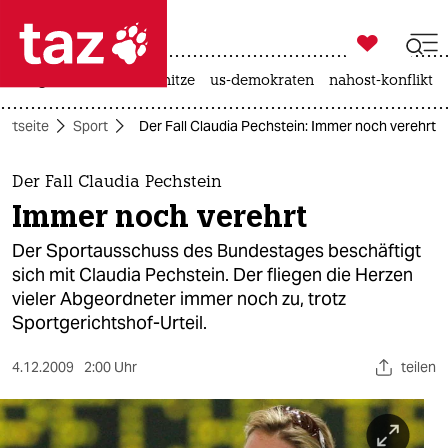

taz zahl ich
krieg in der ukraine
hitze
us-demokraten
nahost-konflikt

taz zahl ich
artseite
Sport
Der Fall Claudia Pechstein: Immer noch verehrt
taz zahl ich
themen
Der Fall Claudia Pechstein
Immer noch verehrt
politik
Der Sportausschuss des Bundestages beschäftigt
öko
sich mit Claudia Pechstein. Der fliegen die Herzen
vieler Abgeordneter immer noch zu, trotz
gesellschaft
Sportgerichtshof-Urteil.
kultur
4.12.2009
2:00 Uhr
teilen
sport