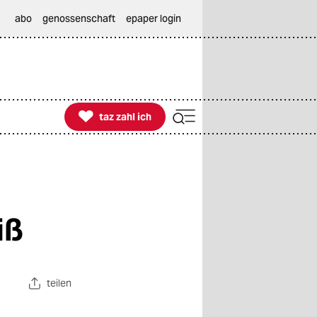
abo
genossenschaft
epaper login

taz zahl ich
taz zahl ich
iß
teilen