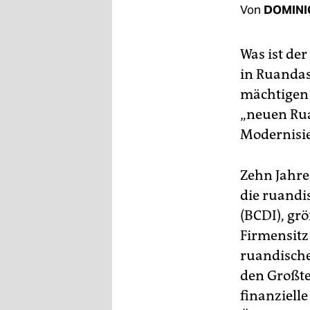
berlin
Von
DOMINI
nord
Was ist de
wahrheit
in Ruandas
verlag
mächtigen B
„neuen Rua
verlag
Modernisie
veranstaltungen
Zehn Jahre
shop
die ruandi
fragen & hilfe
(BCDI), gr
unterstützen
Firmensitz
ruandische
abo
den Großte
genossenschaft
finanzielle