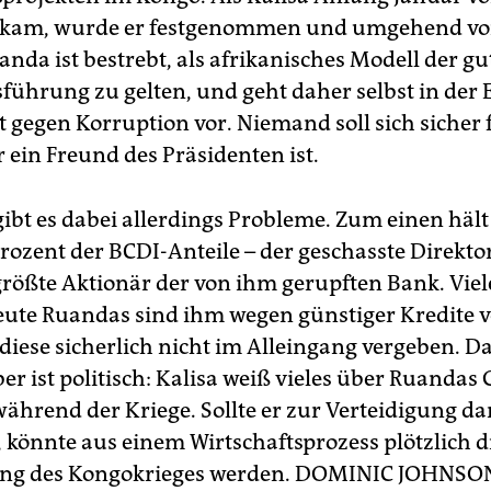
kam, wurde er festgenommen und umgehend vor
uanda ist bestrebt, als afrikanisches Modell der g
führung zu gelten, und geht daher selbst in der 
t gegen Korruption vor. Niemand soll sich sicher 
r ein Freund des Präsidenten ist.
 gibt es dabei allerdings Probleme. Zum einen häl
rozent der BCDI-Anteile – der geschasste Direktor 
größte Aktionär der von ihm gerupften Bank. Viel
eute Ruandas sind ihm wegen günstiger Kredite ve
 diese sicherlich nicht im Alleingang vergeben. D
r ist politisch: Kalisa weiß vieles über Ruandas 
ährend der Kriege. Sollte er zur Verteidigung d
 könnte aus einem Wirtschaftsprozess plötzlich d
ng des Kongokrieges werden.
DOMINIC JOHNSO