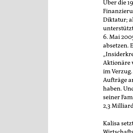
epaper login
Über die 19
Finanzieru
Diktatur; 
unterstütz
6. Mai 200
absetzen. 
„Insiderkr
Aktionäre 
im Verzug.
Aufträge 
haben. Und 
seiner Fam
2,3 Millia
Kalisa set
Wirtschaft