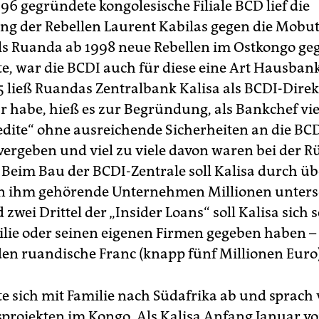
96 gegründete kongolesische Filiale BCD lief die
ng der Rebellen Laurent Kabilas gegen die Mobu
als Ruanda ab 1998 neue Rebellen im Ostkongo ge
te, war die BCDI auch für diese eine Art Hausba
5 ließ Ruandas Zentralbank Kalisa als BCDI-Direk
Er habe, hieß es zur Begründung, als Bankchef vie
edite“ ohne ausreichende Sicherheiten an die BC
vergeben und viel zu viele davon waren bei der 
 Beim Bau der BCDI-Zentrale soll Kalisa durch üb
an ihm gehörende Unternehmen Millionen unter
zwei Drittel der „Insider Loans“ soll Kalisa sich s
ilie oder seinen eigenen Firmen gegeben haben –
rden ruandische Franc (knapp fünf Millionen Euro)
zte sich mit Familie nach Südafrika ab und sprach
sprojekten im Kongo. Als Kalisa Anfang Januar vo