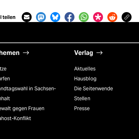
 teilen
hemen
Verlag
tze
Aktuelles
urfen
Hausblog
andtagswahl in Sachsen-
Die Seitenwende
nhalt
Stellen
ewalt gegen Frauen
Presse
host-Konflikt