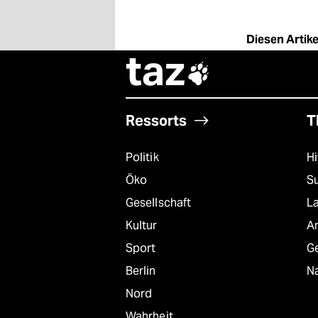
Diesen Artikel
taz

Ressorts
T
Politik
Hi
Öko
S
Gesellschaft
L
Kultur
A
Sport
G
Berlin
Na
Nord
Wahrheit