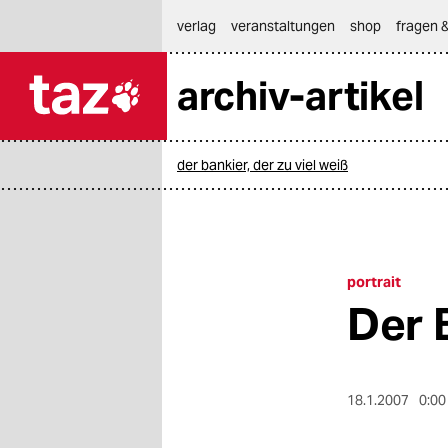
hautnavigation anspringen
hauptinhalt anspringen
footer anspringen
verlag
veranstaltungen
shop
fragen &
archiv-artikel

taz zahl ich
taz zahl ich
der bankier, der zu viel weiß
themen
politik
öko
portrait
Der B
gesellschaft
kultur
18.1.2007
0:00
sport