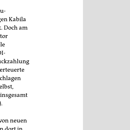
tu-
gen Kabila
nk. Doch am
tor
le
DI-
Rückzahlung
erteuerte
schlagen
elbst,
 insgesamt
.
 von neuen
n dort in