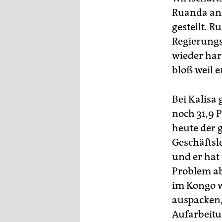
Ruanda an
gestellt. R
Regierungs
wieder har
bloß weil e
Bei Kalisa
noch 31,9 P
heute der 
Geschäftsl
und er hat
Problem abe
im Kongo w
auspacken,
Aufarbeitu