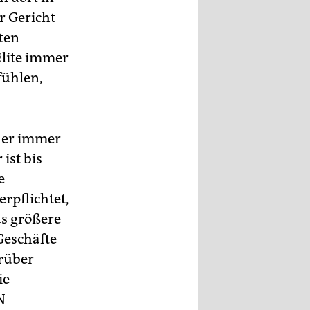
 Gericht
uten
Elite immer
fühlen,
t er immer
ist bis
e
rpflichtet,
as größere
Geschäfte
arüber
ie
N