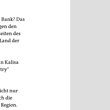
r Bank? Das
gen den
seiten des
 Land der
nn Kalisa
try“
icht nur
ch die
 Region.