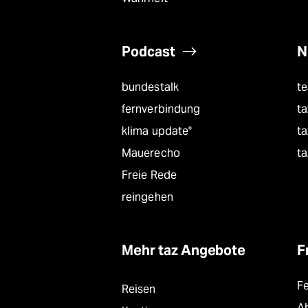
Podcast
N
bundestalk
t
fernverbindung
ta
klima update°
ta
Mauerecho
ta
Freie Rede
reingehen
Mehr taz Angebote
F
F
Reisen
A