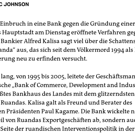
C JOHNSON
r Einbruch in eine Bank gegen die Gründung eine
 Hauptstadt am Dienstag eröffnete Verfahren ge
ankier Alfred Kalisa sagt viel über die Schatten
nda“ aus, das sich seit dem Völkermord 1994 als
rung neu zu erfinden versucht.
 lang, von 1995 bis 2005, leitete der Geschäftsma
sche „Bank of Commerce, Development and Indus
ößtes Bankhaus des Landes mit dem glitzerndsten
 Ruandas. Kalisa galt als Freund und Berater des
n Präsidenten Paul Kagame. Die Bank wickelte n
il von Ruandas Exportgeschäften ab, sondern au
 Seite der ruandischen Interventionspolitik in der