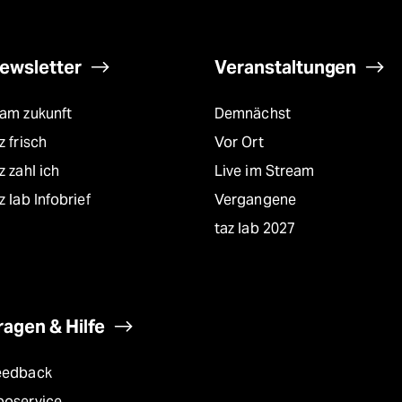
ewsletter
Veranstaltungen
eam zukunft
Demnächst
z frisch
Vor Ort
z zahl ich
Live im Stream
z lab Infobrief
Vergangene
taz lab 2027
ragen & Hilfe
eedback
boservice