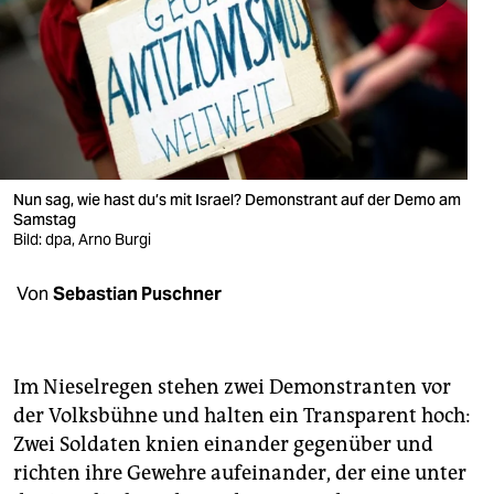
berlin
nord
wahrheit
verlag
verlag
Nun sag, wie hast du’s mit Israel? Demonstrant auf der Demo am
Samstag
veranstaltungen
Bild: dpa, Arno Burgi
shop
Von
Sebastian Puschner
fragen & hilfe
unterstützen
Im Nieselregen stehen zwei Demonstranten vor
abo
der Volksbühne und halten ein Transparent hoch:
Zwei Soldaten knien einander gegenüber und
genossenschaft
richten ihre Gewehre aufeinander, der eine unter