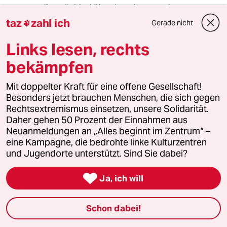
"Israelkritisch" ist aber eine vornehme
Umschreibung für die Berichterstattung in der
taz
zahl ich
Gerade nicht

TAZ.
Links lesen, rechts
bekämpfen
meistkommentiert
Mit doppelter Kraft für eine offene Gesellschaft!
1
Krise der Demokratie
Besonders jetzt brauchen Menschen, die sich gegen
AfD-Wählen als Triebabfuhr
Rechtsextremismus einsetzen, unsere Solidarität.
Daher gehen 50 Prozent der Einnahmen aus
Neuanmeldungen an „Alles beginnt im Zentrum“ –
eine Kampagne, die bedrohte linke Kulturzentren
2
Streit um Rente mit 63
und Jugendorte unterstützt. Sind Sie dabei?
Passgenauer Populismus

Ja, ich will
Schon dabei!
3
Drohnenvorfall am Leipziger Flughafen
Das Zeitalter der elektronischen