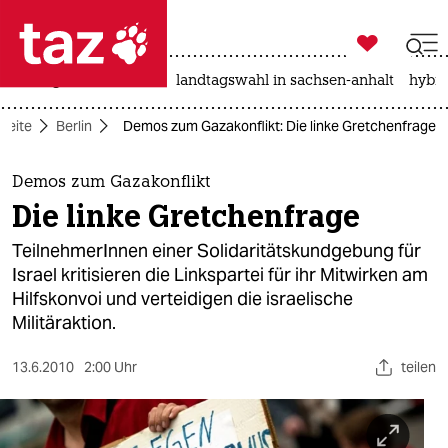

taz zahl ich
niedrigwasser
rente
landtagswahl in sachsen-anhalt
hybri

taz zahl ich
tseite
Berlin
Demos zum Gazakonflikt: Die linke Gretchenfrage
taz zahl ich
themen
Demos zum Gazakonflikt
Die linke Gretchenfrage
politik
TeilnehmerInnen einer Solidaritätskundgebung für
öko
Israel kritisieren die Linkspartei für ihr Mitwirken am
Hilfskonvoi und verteidigen die israelische
gesellschaft
Militäraktion.
kultur
13.6.2010
2:00 Uhr
teilen
sport