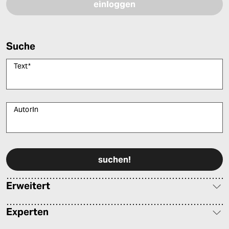
Suche
Text
*
AutorIn
Bitte füllen Sie alle Pflichtfelder (*) aus, um fortfahren zu können.
Erweitert
Experten