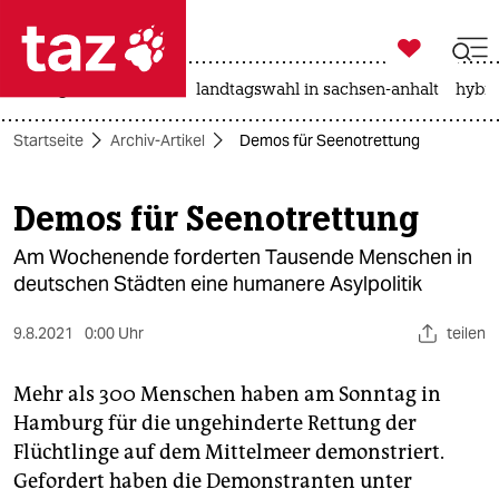

taz zahl ich
niedrigwasser
rente
landtagswahl in sachsen-anhalt
hybri

taz zahl ich
Startseite
Archiv-Artikel
Demos für Seenotrettung
taz zahl ich
themen
Demos für Seenotrettung
politik
Am Wochenende forderten Tausende Menschen in
deutschen Städten eine humanere Asylpolitik
öko
9.8.2021
0:00 Uhr
teilen
gesellschaft
Mehr als 300 Menschen haben am Sonntag in
kultur
Hamburg für die ungehinderte Rettung der
sport
Flüchtlinge auf dem Mittelmeer demonstriert.
Gefordert haben die Demonstranten unter