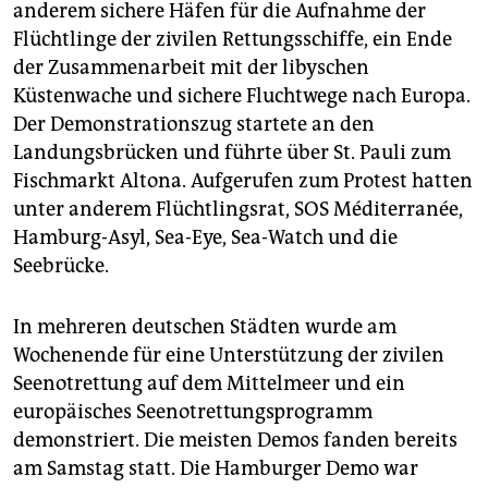
berlin
anderem sichere Häfen für die Aufnahme der
Flüchtlinge der zivilen Rettungsschiffe, ein Ende
nord
der Zusammenarbeit mit der libyschen
Küstenwache und sichere Fluchtwege nach Europa.
wahrheit
Der Demonstrationszug startete an den
verlag
Landungsbrücken und führte über St. Pauli zum
Fischmarkt Altona. Aufgerufen zum Protest hatten
verlag
unter anderem Flüchtlingsrat, SOS Méditerranée,
veranstaltungen
Hamburg-Asyl, Sea-Eye, Sea-Watch und die
Seebrücke.
shop
fragen & hilfe
In mehreren deutschen Städten wurde am
Wochenende für eine Unterstützung der zivilen
unterstützen
Seenotrettung auf dem Mittelmeer und ein
abo
europäisches Seenotrettungsprogramm
demonstriert. Die meisten Demos fanden bereits
genossenschaft
am Samstag statt. Die Hamburger Demo war