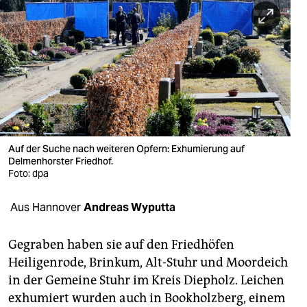
berlin
nord
wahrheit
verlag
verlag
veranstaltungen
Auf der Suche nach weiteren Opfern: Exhumierung auf
Delmenhorster Friedhof.
shop
Foto: dpa
fragen & hilfe
Aus Hannover
Andreas Wyputta
unterstützen
Gegraben haben sie auf den Friedhöfen
abo
Heiligenrode, Brinkum, Alt-Stuhr und Moordeich
in der Gemeine Stuhr im Kreis Diepholz. Leichen
genossenschaft
exhumiert wurden auch in Bookholzberg, einem