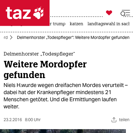

taz zahl ich
bergsteigen
usa unter trump
katzen
landtagswahl in sachs

taz zahl ich
Nord
Delmenhorster „Todespfleger“: Weitere Mordopfer gefunden
taz zahl ich
themen
Delmenhorster „Todespfleger“
Weitere Mordopfer
politik
gefunden
öko
Niels H.wurde wegen dreifachen Mordes verurteilt –
dabei hat der Krankenpfleger mindestens 21
gesellschaft
Menschen getötet. Und die Ermittlungen laufen
weiter.
kultur
sport
23.2.2016
8:00 Uhr
teilen