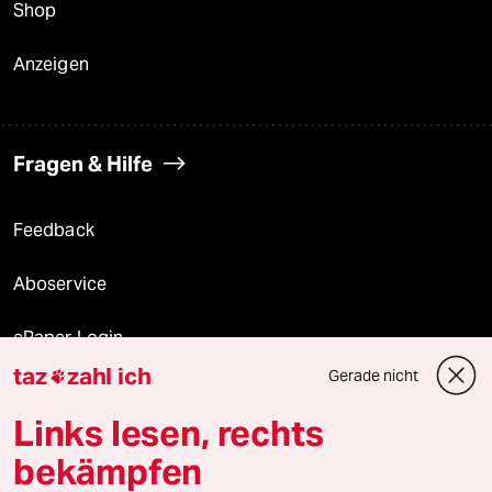
Shop
Anzeigen
Fragen & Hilfe
Feedback
Aboservice
ePaper Login
taz
zahl ich
Gerade nicht

Downloads für Abonnierende
Links lesen, rechts
bekämpfen
© 2026 taz Verlags und Vertriebs GmbH