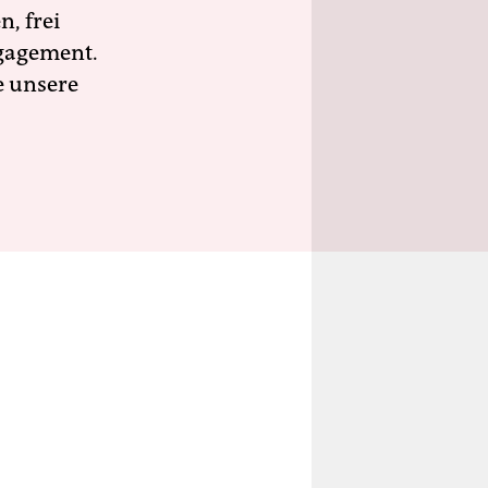
n, frei
ngagement.
e unsere