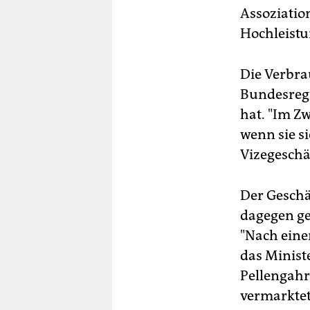
Assoziatio
Hochleist
Die Verbra
Bundesregi
hat. "Im Z
wenn sie si
Vizegeschä
Der Geschä
dagegen ge
"Nach eine
das Minist
Pellengahr 
vermarktet 