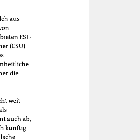
lch aus
von
bieten ESL-
ner (CSU)
es
nheitliche
her die
ht weit
als
hnt auch ab,
h künftig
alsche