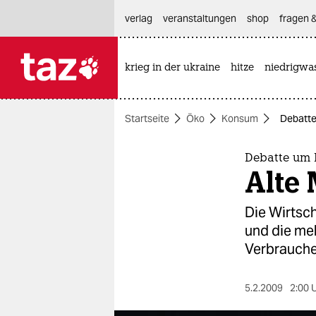
hautnavigation anspringen
hauptinhalt anspringen
footer anspringen
verlag
veranstaltungen
shop
fragen &
krieg in der ukraine
hitze
niedrigwa

taz zahl ich
taz zahl ich
Startseite
Öko
Konsum
Debatte 
themen
politik
Debatte um 
Alte 
öko
Die Wirtsch
gesellschaft
und die me
Verbrauche
kultur
sport
5.2.2009
2:00 