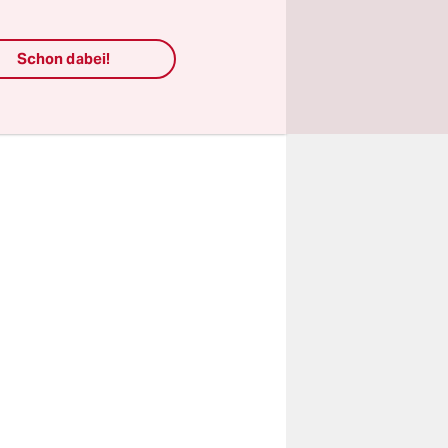
erhitzt
och, dass
Schon dabei!
 weniger