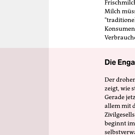
Frischmilch
Milch müss
"traditione
Konsumente
Verbraucher
Die Enga
Der drohe
zeigt, wie
Gerade jet
allem mit d
Zivilgesell
beginnt im
selbstverw