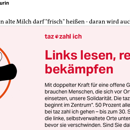
urin
 alte Milch darf "frisch" heißen - daran wird auc
 und Handel versprochene neue Kennzeichnung 
taz
zahl ich

lange haltbare ESL-Milch nichts ändern. Diese sol
h mit dem Zusatz "länger frisch" gekennzeichnet 
Links lesen, r
rschützer sind unzufrieden: "Diese freiwillige
flichtung ändert nichts an der Verbrauchertäusc
bekämpfen
lch", sagte Ernährungswissenschaftlerin Silke S
rbraucherzentrale Hamburg am Mittwoch der taz
Mit doppelter Kraft für eine offene G
brauchen Menschen, die sich vor O
ird so erhitzt, dass sie gekühlt bis zu vier Woche
einsetzen, unsere Solidarität. Die ta
beginnt im Zentrum“. 50 Prozent a
nnoch nicht so schmeckt wie die mehr als drei Mo
bei taz zahl ich gehen – bis zum 30
-Milch. Praktisch für die Supermärkte, die wenige
die linke, selbstverwaltete Orte unte
und schlechte gewordene wegkippen müssen. Die
bevor sie verschwinden. Sind Sie da