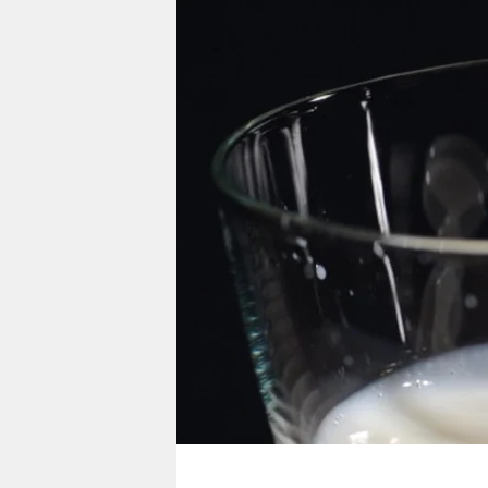
berlin
nord
wahrheit
verlag
verlag
veranstaltungen
shop
fragen & hilfe
unterstützen
abo
genossenschaft