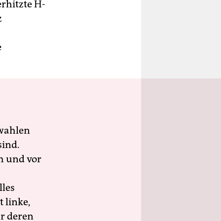
erhitzte H-
z
e
wahlen
sind.
h und vor
lles
 linke,
ür deren