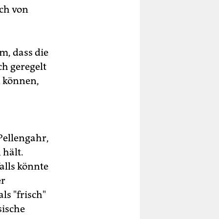
lch von
m, dass die
h geregelt
n können,
Pellengahr,
 hält.
alls könnte
er
ls "frisch"
sische