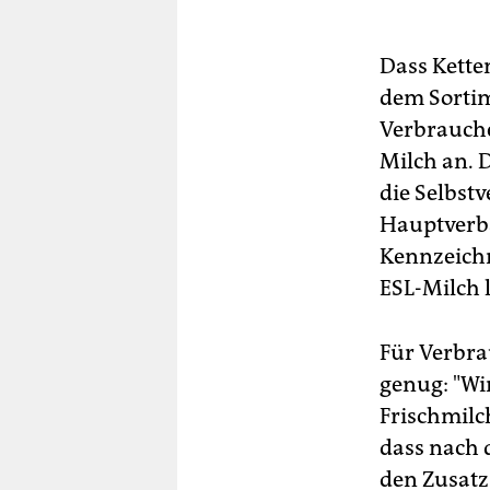
Dass Ketten
dem Sortim
Verbrauche
Milch an. 
die Selbst
Hauptverba
Kennzeichn
ESL-Milch 
Für Verbra
genug: "Wir
Frischmilch
dass nach 
den Zusatz 