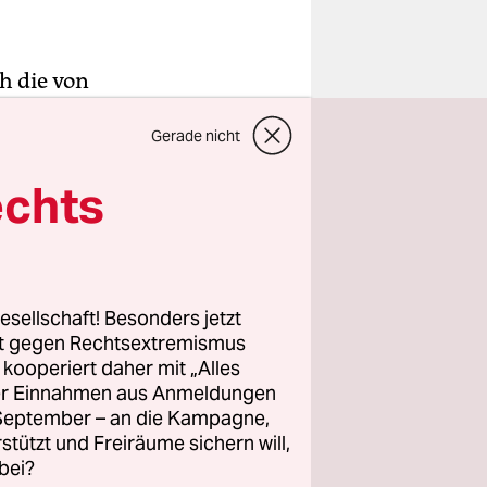
h die von
für die
Gerade nicht
l künftig
werden.
echts
hung mit
chwartau
.
esellschaft! Besonders jetzt
rt gegen Rechtsextremismus
n haltbar
z kooperiert daher mit „Alles
ller Einnahmen aus Anmeldungen
nate
. September – an die Kampagne,
r oft Milch
rstützt und Freiräume sichern will,
bei?