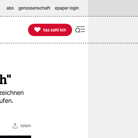
abo
genossenschaft
epaper login

taz zahl ich
taz zahl ich
ch"
nzeichnen
ufen.
teilen