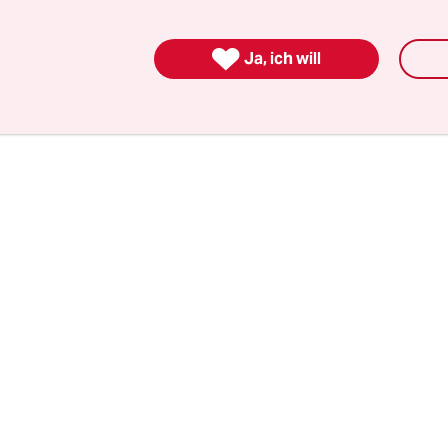
he pasteurisierte Frischmilch, die weniger stark 
nur fünf bis sieben Tage. Viele Kunden klagen jed

Ja, ich will
lch einen Kochgeschmack habe. Auch enthält sie