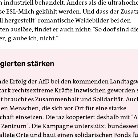
 industriell behandelt. Anders als die ultrahoch
e ESL-Milch gekühlt werden. Und dass der Zusat
ll hergestellt" romantische Weidebilder bei den
n auslöse, findet er auch nicht: "So doof sind di
, glaube ich, nicht."
gierten stärken
nde Erfolg der AfD bei den kommenden Landtags
 stark rechtsextreme Kräfte inzwischen geworden 
zt braucht es Zusammenhalt und Solidarität. Auc
en Menschen, die sich vor Ort für eine starke
schaft einsetzen. Die taz kooperiert deshalb mit "A
 Zentrum". Die Kampagne unterstützt bundesweit
altete Orte und baut einen solidarischen Fonds f