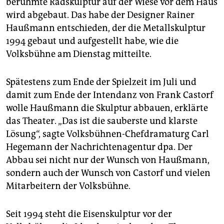
berühmte Radskulptur auf der Wiese vor dem Haus
epaper login
wird abgebaut. Das habe der Designer Rainer
Haußmann entschieden, der die Metall­skulptur
1994 gebaut und aufgestellt habe, wie die
Volksbühne am Dienstag mitteilte.
Spätestens zum Ende der Spielzeit im Juli und
damit zum Ende der Intendanz von Frank Castorf
wolle Haußmann die Skulptur abbauen, erklärte
das Theater. „Das ist die sauberste und klarste
Lösung“, sagte Volksbühnen-Chefdramaturg Carl
Hegemann der Nachrichtenagentur dpa. Der
Abbau sei nicht nur der Wunsch von Haußmann,
sondern auch der Wunsch von Castorf und vielen
Mitarbeitern der Volksbühne.
Seit 1994 steht die Eisenskulptur vor der