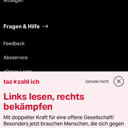
Anzeigen
Fragen & Hilfe
Feedback
Aboservice
ePaper Login
taz
zahl ich
Gerade nicht

Downloads für Abonnierende
Links lesen, rechts
bekämpfen
© 2026 taz Verlags und Vertriebs GmbH
Alle Rechte vorbehalten. Bei rechtlichen Fragen oder für Genehmigungen
Mit doppelter Kraft für eine offene Gesellschaft!
wenden Sie sich bitte an
lizenzen@taz.de
Besonders jetzt brauchen Menschen, die sich gegen