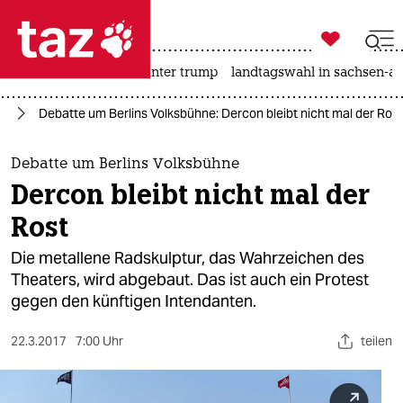

taz zahl ich
nahost-konflikt
usa unter trump
landtagswahl in sachsen-an

taz zahl ich
in
Debatte um Berlins Volksbühne: Dercon bleibt nicht mal der Rost
taz zahl ich
themen
Debatte um Berlins Volksbühne
Dercon bleibt nicht mal der
politik
Rost
öko
Die metallene Radskulptur, das Wahrzeichen des
Theaters, wird abgebaut. Das ist auch ein Protest
gesellschaft
gegen den künftigen Intendanten.
kultur
22.3.2017
7:00 Uhr
teilen
sport