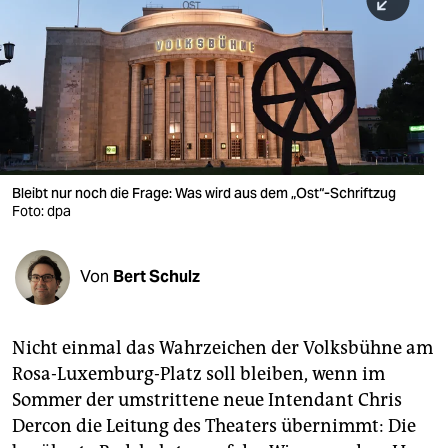
berlin
nord
wahrheit
verlag
verlag
Bleibt nur noch die Frage: Was wird aus dem „Ost“-Schriftzug
Foto: dpa
veranstaltungen
shop
Von
Bert Schulz
fragen & hilfe
unterstützen
Nicht einmal das Wahrzeichen der Volksbühne am
Rosa-Luxemburg-Platz soll bleiben, wenn im
abo
Sommer der umstrittene neue Intendant Chris
genossenschaft
Dercon die Leitung des Theaters übernimmt: Die