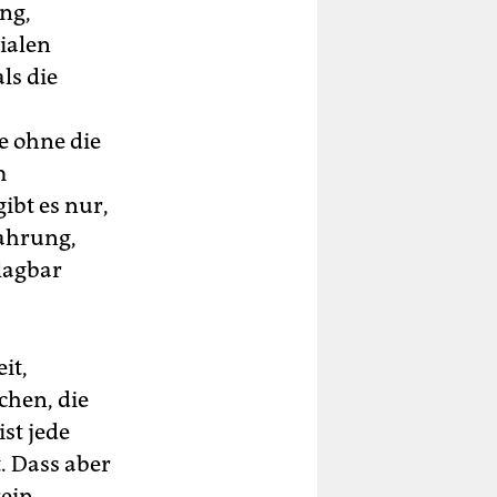
ng,
ialen
ls die
e ohne die
m
ibt es nur,
ahrung,
lagbar
it,
chen, die
st jede
. Dass aber
rein