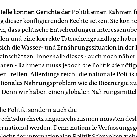
Stelle können Gerichte der Politik einen Rahmen f
g dieser konfligierenden Rechte setzen. Sie könn
len, dass politische Entscheidungen interessenüb
rden und eine korrekte Tatsachengrundlage haben
e sich die Wasser- und Ernährungssituation in der
h einschätzen. Innerhalb dieses - auch noch näher
aren - Rahmens muss jedoch die Politik die nöti
 treffen. Allerdings reicht die nationale Politik
ationales Nahrungsproblem wie die Bioenergie zu
. Denn wir haben einen globalen Nahrungsmitte
ie Politik, sondern auch die
echtsdurchsetzungsmechanismen müssten des
ternational werden. Denn nationale Verfassungsg
lecht der internationalen Politik Schranken zieh