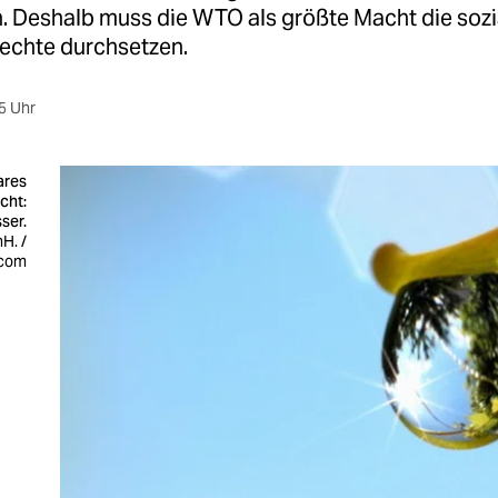
n. Deshalb muss die WTO als größte Macht die sozi
chte durchsetzen.
5 Uhr
ares
cht:
ser.
nH. /
.com