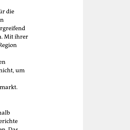
ür die
en
ergreifend
. Mit ihrer
 Region
gen
 nicht, um
lmarkt.
halb
erichte
en. Das