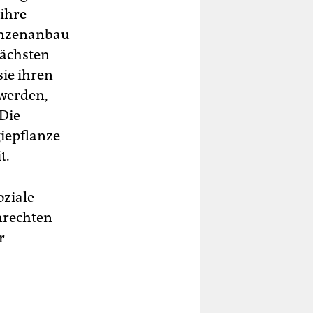
 ihre
lanzenanbau
nächsten
ie ihren
 werden,
 Die
iepflanze
t.
oziale
nrechten
r