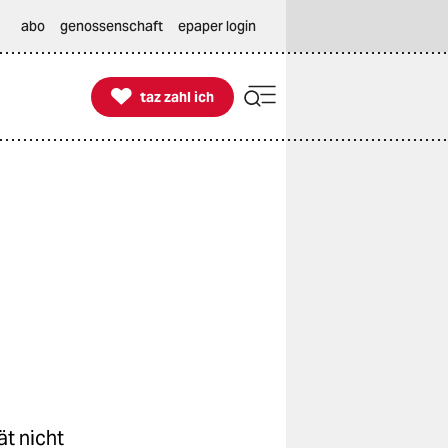
abo
genossenschaft
epaper login

taz zahl ich
taz zahl ich
ät nicht