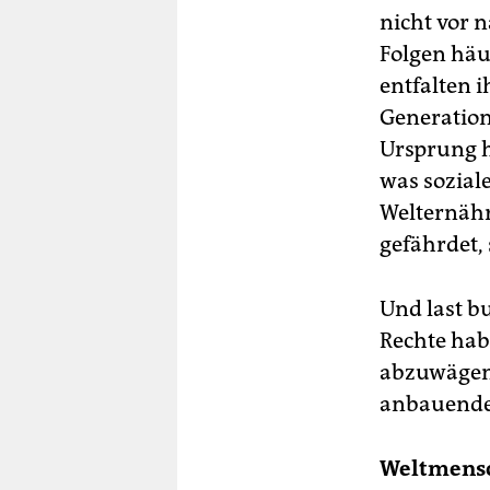
nicht vor n
Folgen häu
entfalten 
Generation
Ursprung h
was sozial
Welternähr
gefährdet,
Und last bu
Rechte hab
abzuwägen 
anbauende
Weltmensc