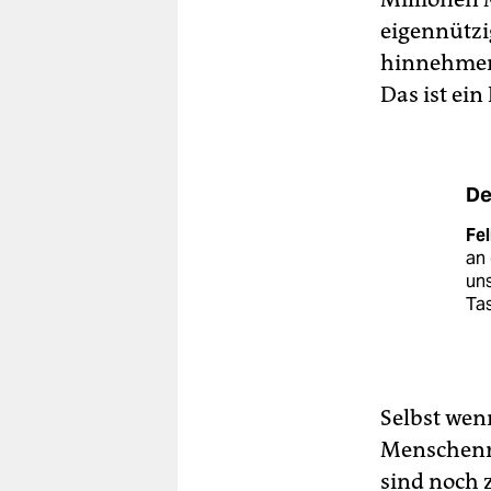
eigennütz
hinnehmen,
Das ist ein
De
Fel
an 
uns
Ta
Selbst wen
Menschenre
sind noch 