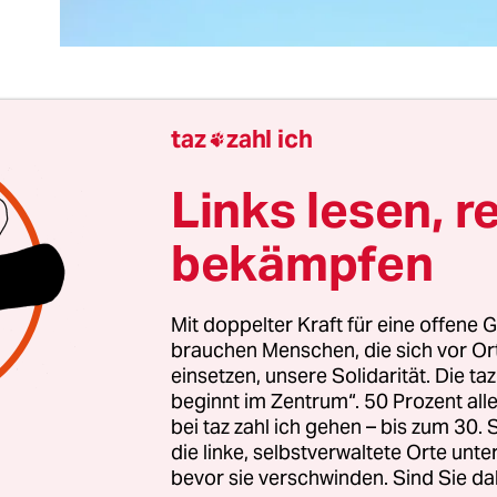
taz
zahl ich

 UNO-Generalversammlung hat vor Kurzem ein Re
sser unverbindlich proklamiert. Das ist bloße
Links lesen, r
bolpolitik. Denn ein solches Recht ist längst in r
bekämpfen
Menschenrechtserklärungen enthalten. Gleiches 
auf Nahrung. Trotzdem leiden weltweit Milliarde
an Nahrungs- und Wassermangel.
Mit doppelter Kraft für eine offene G
brauchen Menschen, die sich vor O
einsetzen, unsere Solidarität. Die ta
ers die Industriestaaten lassen aufgrund des vo
beginnt im Zentrum“. 50 Prozent a
zu verantwortenden Klimawandels die weltweite
bei taz zahl ich gehen – bis zum 30
ngsressourcen weiter schrumpfen. Menschenrech
die linke, selbstverwaltete Orte unte
bevor sie verschwinden. Sind Sie da
ndig an Institutionen und auch an Konzepten. Un