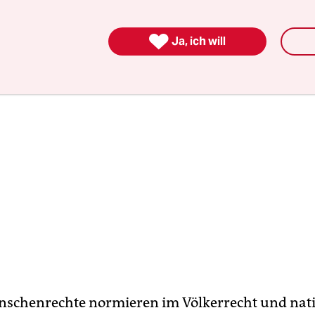
s von Freiheit weltweit muss überdacht werden.

Ja, ich will
nschenrechte normieren im Völkerrecht und nat