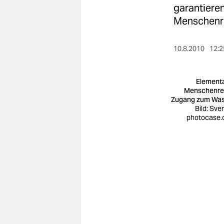
berlin
garantiere
Menschenre
nord
wahrheit
10.8.2010
12:2
verlag
Element
verlag
Menschenre
Zugang zum Was
veranstaltungen
Bild: Sve
photocase
shop
fragen & hilfe
unterstützen
abo
genossenschaft