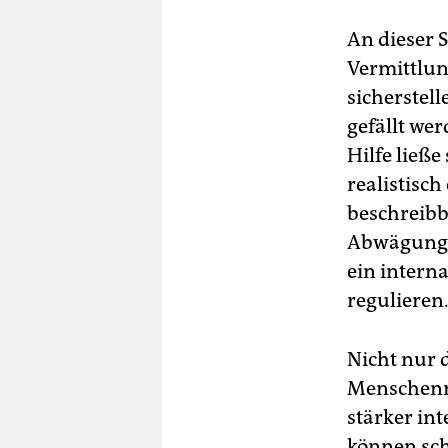
An dieser 
Vermittlun
sicherstel
gefällt we
Hilfe ließ
realistisc
beschreibb
Abwägungen
ein intern
regulieren
Nicht nur d
Menschenr
stärker in
können sch