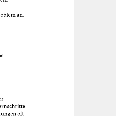
roblem an.
ie
er
ernschritte
zungen oft