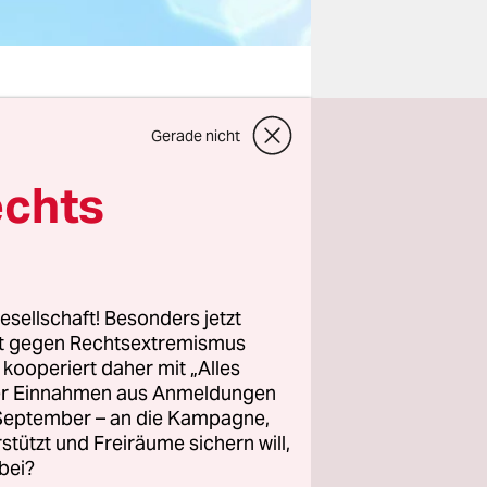
Gerade nicht
cht auf
echts
echtlich
gilt für
n
esellschaft! Besonders jetzt
rt gegen Rechtsextremismus
z kooperiert daher mit „Alles
rrangig
ller Einnahmen aus Anmeldungen
n Wasser-
. September – an die Kampagne,
ten fehlt
rstützt und Freiräume sichern will,
bei?
ser