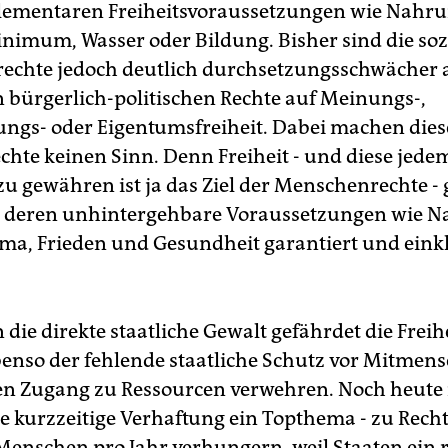
elementaren Freiheitsvoraussetzungen wie Nahru
nimum, Wasser oder Bildung. Bisher sind die soz
chte jedoch deutlich durchsetzungsschwächer a
n bürgerlich-politischen Rechte auf Meinungs-,
gs- oder Eigentumsfreiheit. Dabei machen dies
echte keinen Sinn. Denn Freiheit - und diese jede
u gewähren ist ja das Ziel der Menschenrechte - g
 deren unhintergehbare Voraussetzungen wie N
ima, Frieden und Gesundheit garantiert und eink
n die direkte staatliche Gewalt gefährdet die Freihe
enso der fehlende staatliche Schutz vor Mitmens
n Zugang zu Ressourcen verwehren. Noch heute i
e kurzzeitige Verhaftung ein Topthema - zu Recht
Menschen pro Jahr verhungern, weil Staaten ein 