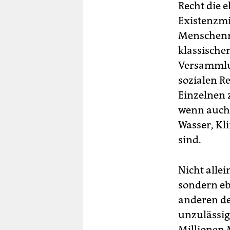
Recht die 
Existenzmi
Menschenre
klassische
Versammlun
sozialen R
Einzelnen z
wenn auch
Wasser, Kl
sind.
Nicht allei
sondern eb
anderen de
unzulässig
Millionen 