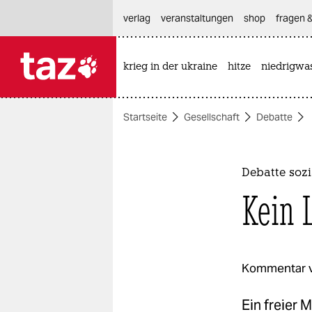
hautnavigation anspringen
hauptinhalt anspringen
footer anspringen
verlag
veranstaltungen
shop
fragen &
krieg in der ukraine
hitze
niedrigwa

taz zahl ich
taz zahl ich
Startseite
Gesellschaft
Debatte
themen
politik
Debatte soz
öko
Kein 
gesellschaft
kultur
Kommentar 
sport
Ein freier 