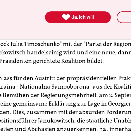
danach innerhalb von 30 Tagen keine neue Koalit

Ja, ich will
räsident von seinem Recht Gebrauch machen, da
aufzulösen und Neuwahlen auszurufen. Als Dat
er 21. Dezember kolportiert. Es ist aber auch den
lock Julia Timoschenko" mit der "Partei der Regio
ukowitsch handelseinig wird und eine neue, dan
räsidenten gerichtete Koalition bildet.
lass für den Austritt der propräsidentiellen Frak
raina - Nationalna Samooborona" aus der Koalit
e Bemühen der Regierungsmehrheit, am 2. Sept
eine gemeinsame Erklärung zur Lage in Georgie
den. Dies, zusammen mit der absurden Forderu
itionsführer Janukowitsch, die staatliche Unab
etien und Abchasien anzuerkennen, hat innerha