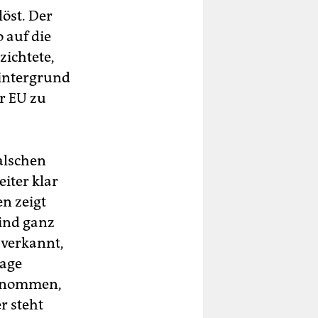
öst. Der
 auf die
zichtete,
Hintergrund
r EU zu
falschen
iter klar
n zeigt
sind ganz
 verkannt,
rage
genommen,
r steht