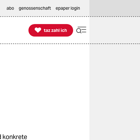
abo
genossenschaft
epaper login

taz zahl ich
taz zahl ich
d konkrete