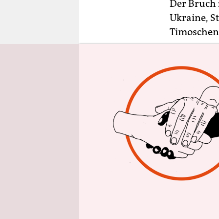
epaper login
Der Bruch 
Ukraine, S
Timoschenk