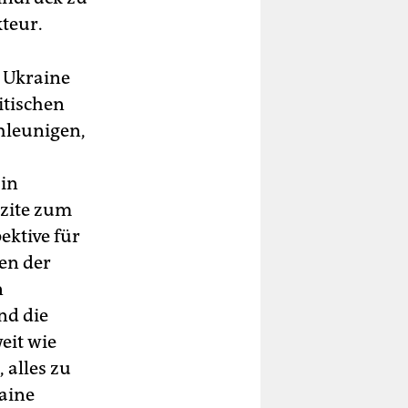
kteur.
r Ukraine
itischen
hleunigen,
 in
izite zum
ektive für
en der
n
nd die
eit wie
 alles zu
aine