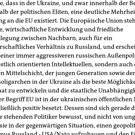
e, dass in der Ukraine, und zwar innerhalb der 
lb der politischen Eliten, eine deutliche Mehrhei
 an die EU existiert. Die Europäische Union steh
, wirtschaftliche Entwicklung und friedliche
ilegung zwischen Nachbarn, auch für ein
schaftliches Verhältnis zu Russland, und ersche
 einer immer aggressiveren russischen Außenpoli
tlich orientierten Intellektuellen, sondern auch
 Mittelschicht, der jungen Generation sowie de
oligarchen in der Ukraine als die beste Möglichke
aat zu entwickeln und die staatliche Unabhängigk
er Begriff EU ist in der ukrainischen öffentliche
ließlich positiv besetzt. Dessen sind sich gerade 
 stehenden Politiker bewusst, und nicht von un
sie in der gegenwärtigen Situation, einen geopoli
mus Russland - USA/Nato aufzubauen und den E