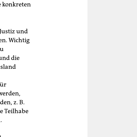
e konkreten
Justiz und
n. Wichtig
zu
und die
ssland
für
werden,
en, z. B.
e Teilhabe
.