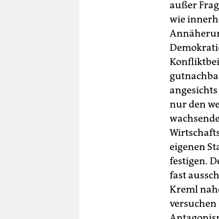
außer Frag
wie innerha
Annäherung
Demokratie
Konfliktbe
gutnachbar
angesichts
nur den wes
wachsenden
Wirtschafts
eigenen St
festigen. D
fast aussch
Kreml nahe
versuchen 
Antagonis