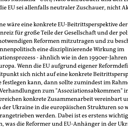
ie EU sei allenfalls neutraler Zuschauer, nicht A
ne wäre eine konkrete EU-Beitrittsperspektive de
nreiz für große Teile der Gesellschaft und der pol
e notwendigen Reformen mitzutragen und zu besc
innenpolitisch eine disziplinierende Wirkung im
tionsprozess - ähnlich wie in den 1990er-Jahren
uropa. Wenn die EU aufgrund eigener Reformdef
itpunkt sich nicht auf eine konkrete Beitrittspersp
e festlegen kann, dann sollte zumindest im Rahm
 Verhandlungen zum "Assoziationsabkommen" i
ereichen konkrete Zusammenarbeit vereinbart u
n der Ukraine in die europäischen Strukturen so w
angetrieben werden. Dabei ist es erstens wichtig,
n, was die Reformer und EU-Anhänger in der Ukr