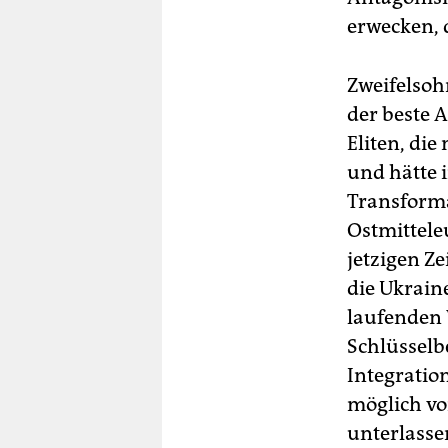
erwecken, d
Zweifelsoh
der beste A
Eliten, di
und hätte 
Transforma
Ostmittele
jetzigen Ze
die Ukrain
laufenden
Schlüsselb
Integratio
möglich vor
unterlasse