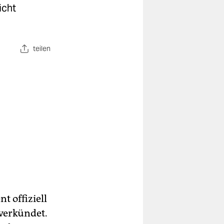
icht
teilen
t offiziell
 verkündet.