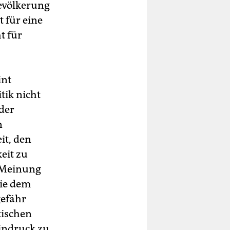
Bevölkerung
t für eine
t für
int
tik nicht
 der
n
it, den
eit zu
n Meinung
die dem
gefähr
tischen
indruck zu