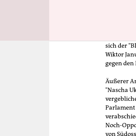
Wenn sich 
wird der P
Parlament 
Wahl wird d
sich der "B
Wiktor Jan
gegen den P
Äußerer An
"Nascha Uk
vergeblich
Parlament 
verabschie
Noch-Oppos
von Südoss