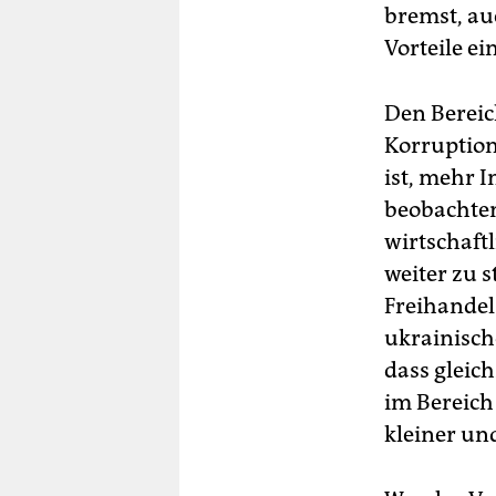
bremst, au
Vorteile e
Den Bereic
Korruptio
ist, mehr 
beobachten
wirtschaft
weiter zu 
Freihandel
ukrainisch
dass gleic
im Bereich
kleiner un