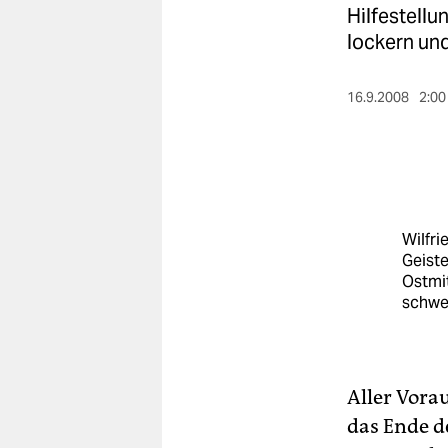
berlin
Hilfestellu
lockern und
nord
wahrheit
16.9.2008
2:00
verlag
verlag
veranstaltungen
Wilfri
shop
Geist
Ostmit
fragen & hilfe
schwe
unterstützen
abo
Aller Vora
genossenschaft
das Ende d