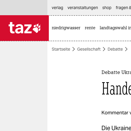
hautnavigation anspringen
hauptinhalt anspringen
footer anspringen
verlag
veranstaltungen
shop
fragen &
niedrigwasser
rente
landtagswahl i

taz zahl ich
taz zahl ich
Startseite
Gesellschaft
Debatte
themen
politik
Debatte Ukr
öko
Hande
gesellschaft
kultur
Kommentar 
sport
Die Ukraine