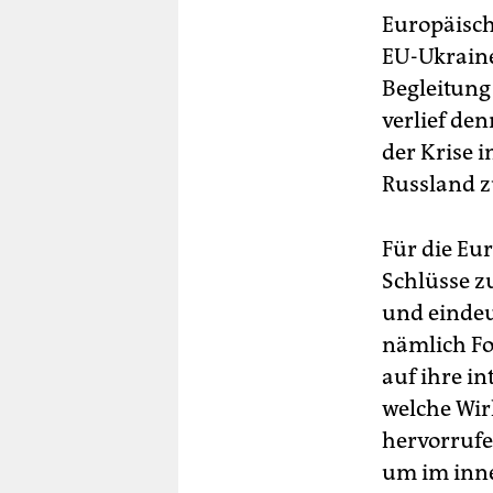
Europäisch
EU-Ukraine
Begleitung
verlief de
der Krise 
Russland z
Für die Eur
Schlüsse z
und eindeu
nämlich Fo
auf ihre i
welche Wir
hervorrufe
um im inne