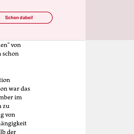
ion findet,
Schon dabei!
s
um für die
kbar, dass
nen" von
n schon
tion
ion war das
ember im
n zu
ng von
hängigkeit
lb der