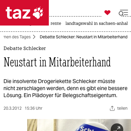

taz zahl ich
hitze
niedrigwasser
rente
landtagswahl in sachsen-anhalt

taz zahl ich
hemen des Tages
Debatte Schlecker: Neustart in Mitarbeiterhand
taz zahl ich
Debatte Schlecker
themen
Neustart in Mitarbeiterhand
politik
öko
Die insolvente Drogeriekette Schlecker müsste
nicht zerschlagen werden, denn es gibt eine bessere
gesellschaft
Lösung. Ein Plädoyer für Belegschaftseigentum.
kultur
20.3.2012
15:36 Uhr
teilen
sport