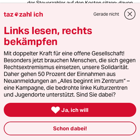
der Steuerzahler auf den Kosten sitzen; davon
ist im Artikel natürlich keine Rede.
taz
zahl ich
Gerade nicht

Da der Autor sich nicht einmal die Mühe
Links lesen, rechts
macht, die Ursachen für das Scheitern des
Unternehmens genauer zu untersuchen, ist die
bekämpfen
Forderung nach einer staatlichen Rettung
wenigstens anmaßend, welche übrigens immer
Mit doppelter Kraft für eine offene Gesellschaft!
nur dann erhoben wird, wenn es sich um ein
Besonders jetzt brauchen Menschen, die sich gegen
großes Unternehmen handelt. Gehen mehrere
Rechtsextremismus einsetzen, unsere Solidarität.
kleine Unternehmen pleite (Friseure, Imbisse
Daher gehen 50 Prozent der Einnahmen aus
etc.) kümmert dies keinen Menschen (auch
Neuanmeldungen an „Alles beginnt im Zentrum“ –
nicht die Klientelgewerkschaften), die Welt
eine Kampagne, die bedrohte linke Kulturzentren
dreht sich trotzdem weiter.
und Jugendorte unterstützt. Sind Sie dabei?
Es gibt einen Grund, warum Unternehmen

Ja, ich will
pleite gehen und sich neue bilden. Deshalb ist
es eben nicht "gesamtwirtschaftlich
gerechtfertigt", ein erfolgloses Unternehmen
Schon dabei!
mithilfe von Subventionen zu retten und damit