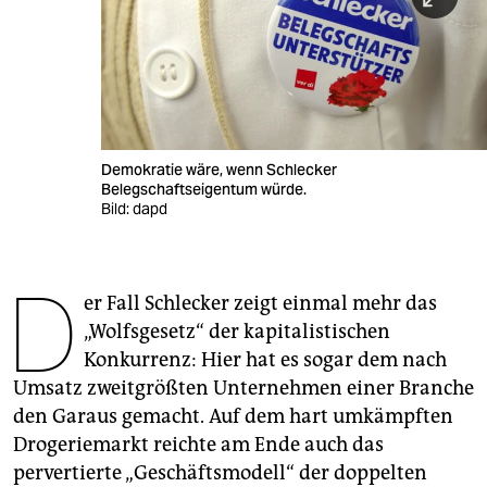
berlin
nord
wahrheit
verlag
Demokratie wäre, wenn Schlecker
Belegschaftseigentum würde.
verlag
Bild: dapd
veranstaltungen
shop
D
er Fall Schlecker zeigt einmal mehr das
fragen & hilfe
„Wolfsgesetz“ der kapitalistischen
Konkurrenz: Hier hat es sogar dem nach
unterstützen
Umsatz zweitgrößten Unternehmen einer Branche
abo
den Garaus gemacht. Auf dem hart umkämpften
Drogeriemarkt reichte am Ende auch das
genossenschaft
pervertierte „Geschäftsmodell“ der doppelten