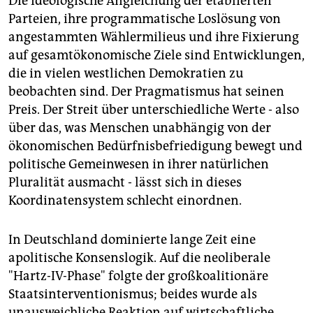
Die ideologische Angleichung der etablierten
epaper login
Parteien, ihre programmatische Loslösung von
angestammten Wählermilieus und ihre Fixierung
auf gesamtökonomische Ziele sind Entwicklungen,
die in vielen westlichen Demokratien zu
beobachten sind. Der Pragmatismus hat seinen
Preis. Der Streit über unterschiedliche Werte - also
über das, was Menschen unabhängig von der
ökonomischen Bedürfnisbefriedigung bewegt und
politische Gemeinwesen in ihrer natürlichen
Pluralität ausmacht - lässt sich in dieses
Koordinatensystem schlecht einordnen.
In Deutschland dominierte lange Zeit eine
apolitische Konsenslogik. Auf die neoliberale
"Hartz-IV-Phase" folgte der großkoalitionäre
Staatsinterventionismus; beides wurde als
unausweichliche Reaktion auf wirtschaftliche