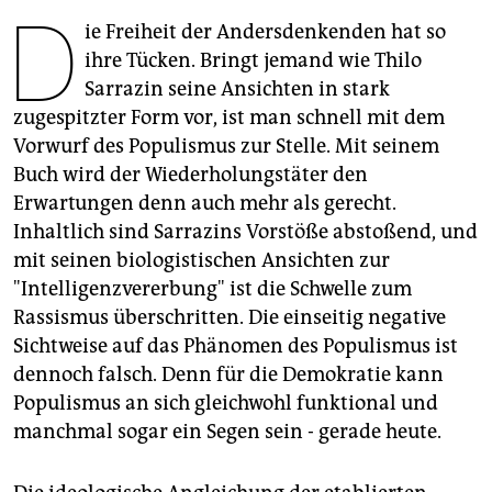
berlin
D
ie Freiheit der Andersdenkenden hat so
nord
ihre Tücken. Bringt jemand wie Thilo
Sarrazin seine Ansichten in stark
wahrheit
zugespitzter Form vor, ist man schnell mit dem
Vorwurf des Populismus zur Stelle. Mit seinem
verlag
Buch wird der Wiederholungstäter den
verlag
Erwartungen denn auch mehr als gerecht.
Inhaltlich sind Sarrazins Vorstöße abstoßend, und
veranstaltungen
mit seinen biologistischen Ansichten zur
shop
"Intelligenzvererbung" ist die Schwelle zum
Rassismus überschritten. Die einseitig negative
fragen & hilfe
Sichtweise auf das Phänomen des Populismus ist
unterstützen
dennoch falsch. Denn für die Demokratie kann
Populismus an sich gleichwohl funktional und
abo
manchmal sogar ein Segen sein - gerade heute.
genossenschaft