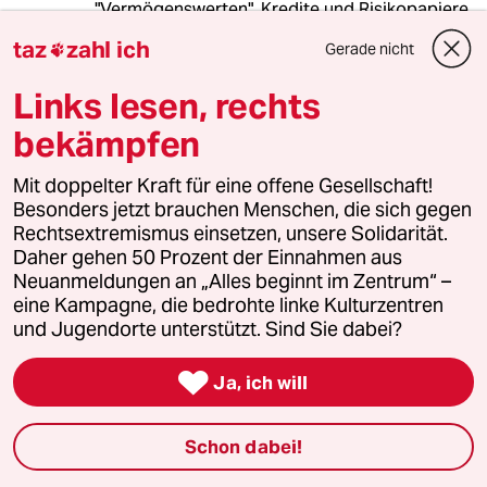
"Vermögenswerten", Kredite und Risikopapiere,
wird die HRE im 2. Halbjahr 2010 in eine
taz
zahl ich
Gerade nicht

staatliche Bad Bank der SOFFIN abladen, mit
dem Namen FMS-Wertmanagement, diese
Links lesen, rechts
Transaktion steht nur noch unter dem
Zustimmungsvorbehalt der Europäischen
bekämpfen
Kommission.
S.a.
Mit doppelter Kraft für eine offene Gesellschaft!
http://wirtschaftquerschuss.blogspot.com/201
Besonders jetzt brauchen Menschen, die sich gegen
0/08/divide-et-impera.html
Rechtsextremismus einsetzen, unsere Solidarität.
Daher gehen 50 Prozent der Einnahmen aus
Neuanmeldungen an „Alles beginnt im Zentrum“ –
eine Kampagne, die bedrohte linke Kulturzentren
Boris Eigner
BE
und Jugendorte unterstützt. Sind Sie dabei?
02.09.2010
,
11:53 Uhr
"(...) mit seinen biologistischen Ansichten zur

Ja, ich will
"Intelligenzvererbung" ist die Schwelle zum
Rassismus überschritten (...)"
Schon dabei!
Diese Schlussfolgerung will mir nicht in den
Sinn. Habe ich sportliche Eltern, dann bin ich