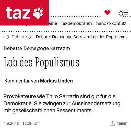

taz zahl ich
hitze
krieg in der ukraine
us-demokraten
nahost-konflikt

taz zahl ich
aft
Debatte
Debatte Demagoge Sarrazin: Lob des Populismus
taz zahl ich
Debatte Demagoge Sarrazin
themen
Lob des Populismus
politik
öko
Kommentar von
Markus Linden
gesellschaft
Provokateure wie Thilo Sarrazin sind gut für die
Demokratie. Sie zwingen zur Auseinandersetzung
kultur
mit gesellschaftlichen Ressentiments.
sport
1.9.2010
17:20 Uhr
teilen