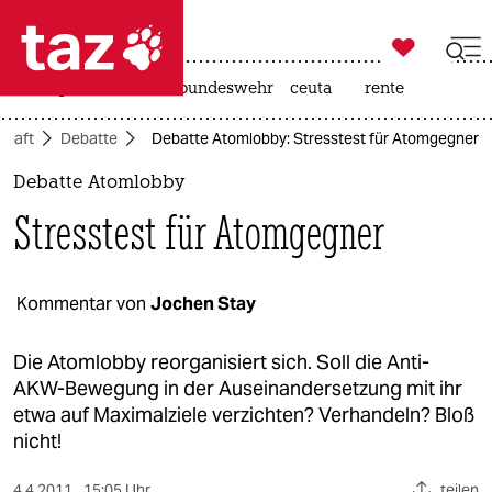

taz zahl ich
niedrigwasser
afd
bundeswehr
ceuta
rente

taz zahl ich
chaft
Debatte
Debatte Atomlobby: Stresstest für Atomgegner
taz zahl ich
Debatte Atomlobby
themen
Stresstest für Atomgegner
politik
öko
Kommentar von
Jochen Stay
gesellschaft
Die Atomlobby reorganisiert sich. Soll die Anti-
AKW-Bewegung in der Auseinandersetzung mit ihr
kultur
etwa auf Maximalziele verzichten? Verhandeln? Bloß
nicht!
sport
4.4.2011
15:05 Uhr
teilen