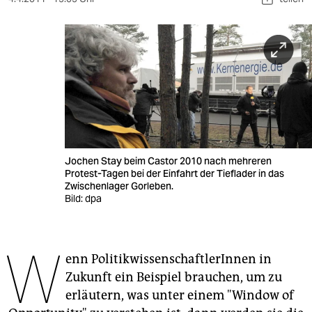
berlin
nord
wahrheit
verlag
verlag
veranstaltungen
Jochen Stay beim Castor 2010 nach mehreren
Protest-Tagen bei der Einfahrt der Tieflader in das
shop
Zwischenlager Gorleben.
Bild: dpa
fragen & hilfe
unterstützen
W
enn PolitikwissenschaftlerInnen in
abo
Zukunft ein Beispiel brauchen, um zu
genossenschaft
erläutern, was unter einem "Window of