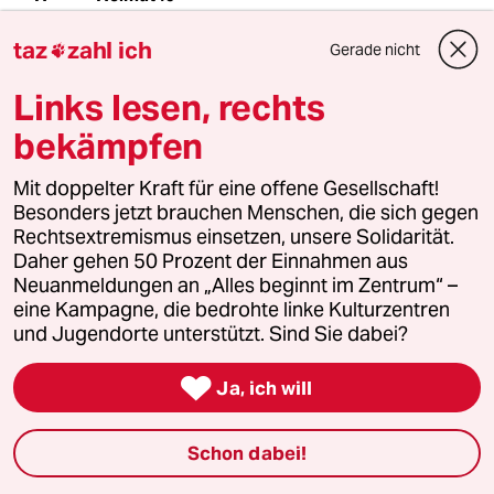
04.04.2011
,
16:37 Uhr
taz
zahl ich
Gerade nicht

Ich bin mit Jochen Stay einer Meinung. Die
Faszination der Machbarkeit der Nutzung der
Links lesen, rechts
Kernenergie - physikalisch und technisch
gesehenen -, die ich in jungen Jahren erlebt
bekämpfen
habe, ist spätestens mit dem Erwerb des
Diploms in Physik (1975) der Erkenntnis
Mit doppelter Kraft für eine offene Gesellschaft!
gewichen, dass die Nutzung der Kernenergie
Besonders jetzt brauchen Menschen, die sich gegen
ethisch absolut nicht vertretbar - weil
Rechtsextremismus einsetzen, unsere Solidarität.
technisch nicht vollständig beherrschbar - ist.
Daher gehen 50 Prozent der Einnahmen aus
Darüberhinaus bedingt einer derartige
Neuanmeldungen an „Alles beginnt im Zentrum“ –
Großtechnologie undemokratische Strukturen;
eine Kampagne, die bedrohte linke Kulturzentren
sie erscheint "günstig", weil alle Folgekosten
und Jugendorte unterstützt. Sind Sie dabei?
sozialisiert werden und selbst technisch alle
"Nebenkosten" weggerechnet werden.

Ja, ich will
Schon dabei!
Stefan
S
04.04.2011
,
16:34 Uhr