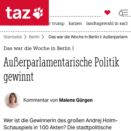

taz zahl ich
bergsteigen
usa unter trump
katzen
landtagswahl in sachs

taz zahl ich
Startseite
Berlin
Das war die Woche in Berlin I: Außerparlamen
taz zahl ich
Das war die Woche in Berlin I
themen
Außerparlamentarische Politik
politik
gewinnt
öko
gesellschaft
Kommentar von
Malene Gürgen
kultur
sport
Wer ist die Gewinnerin des großen Andrej Holm-
Schauspiels in 100 Akten? Die stadtpolitische