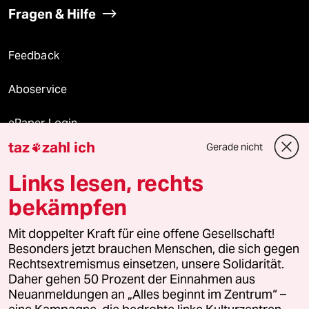
Fragen & Hilfe
Feedback
Aboservice
ePaper Login
taz
zahl ich
Gerade nicht

Downloads für Abonnierende
Links lesen, rechts
bekämpfen
© 2026 taz Verlags und Vertriebs GmbH
Alle Rechte vorbehalten. Bei rechtlichen Fragen oder für Genehmigungen
Mit doppelter Kraft für eine offene Gesellschaft!
wenden Sie sich bitte an
lizenzen@taz.de
Besonders jetzt brauchen Menschen, die sich gegen
Rechtsextremismus einsetzen, unsere Solidarität.
Daher gehen 50 Prozent der Einnahmen aus
Feedback
Redaktionsstatut
Kommune-Richtlinien
KI-
Neuanmeldungen an „Alles beginnt im Zentrum“ –