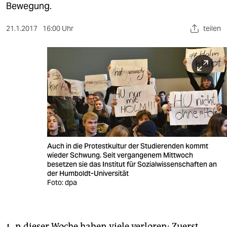
berlin
Bewegung.
nord
21.1.2017
16:00 Uhr
teilen
wahrheit
verlag
verlag
veranstaltungen
shop
Auch in die Protestkultur der Studierenden kommt
fragen & hilfe
wieder Schwung. Seit vergangenem Mittwoch
besetzen sie das Institut für Sozialwissenschaften an
unterstützen
der Humboldt-Universität
Foto: dpa
abo
genossenschaft
n dieser Woche haben viele verloren: Zuerst