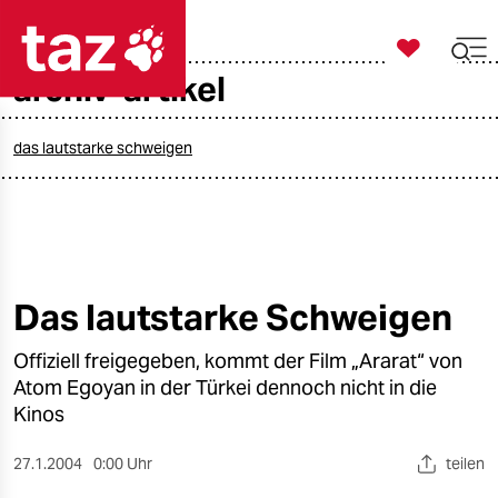

taz zahl ich
archiv-artikel

taz zahl ich
taz zahl ich
das lautstarke schweigen
themen
politik
öko
Das lautstarke Schweigen
gesellschaft
Offiziell freigegeben, kommt der Film „Ararat“ von
Atom Egoyan in der Türkei dennoch nicht in die
kultur
Kinos
sport
27.1.2004
0:00 Uhr
teilen