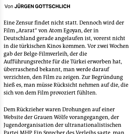
berlin
Von
JÜRGEN GOTTSCHLICH
nord
Eine Zensur findet nicht statt. Dennoch wird der
wahrheit
Film „Ararat“ von Atom Egoyan, der in
Deutschland gerade angelaufen ist, vorerst nicht
verlag
in die türkischen Kinos kommen. Vor zwei Wochen
verlag
gab der Belge-Filmverleih, der die
Aufführungsrechte für die Türkei erworben hat,
veranstaltungen
überraschend bekannt, man werde darauf
shop
verzichten, den Film zu zeigen. Zur Begründung
hieß es, man müsse Rücksicht nehmen auf die, die
fragen & hilfe
sich von dem Film provoziert fühlten.
unterstützen
Dem Rückzieher waren Drohungen auf einer
abo
Website der Grauen Wölfe vorangegangen, der
genossenschaft
Jugendorganisation der ultranationalistischen
Partei MHP. Ein Sprecher des Verleihs sagte, man