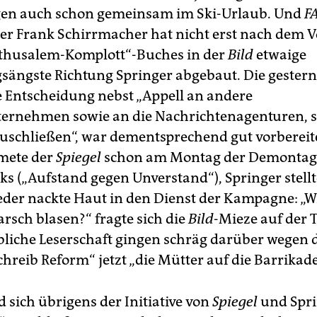
gen auch schon gemeinsam im Ski-Urlaub. Und
F
r Frank Schirrmacher hat nicht erst nach dem 
thusalem-Komplott“-Buches in der
Bild
etwaige
ängste Richtung Springer abgebaut. Die gestern
 Entscheidung nebst „Appell an andere
ernehmen sowie an die Nachrichtenagenturen, s
zuschließen“, war dementsprechend gut vorbereite
mete der
Spiegel
schon am Montag der Demontag
s („Aufstand gegen Unverstand“), Springer stell
eder nackte Haut in den Dienst der Kampagne: „W
rsch blasen?“ fragte sich die
Bild
-Mieze auf der Ti
ibliche Leserschaft gingen schräg darüber wegen 
hreib Reform“ jetzt „die Mütter auf die Barrikade
d sich übrigens der Initiative von
Spiegel
und Spri