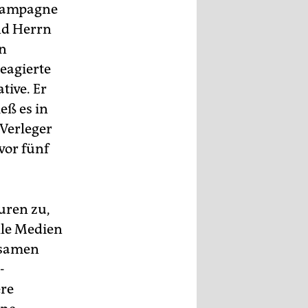
 Kampagne
nd Herrn
in
eagierte
tive. Er
eß es in
 Verleger
vor fünf
uren zu,
lle Medien
nsamen
-
ere