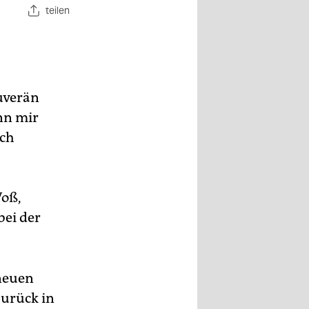
teilen
uverän
nn mir
och
Voß,
bei der
 neuen
zurück in