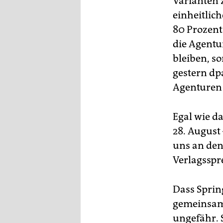
Varianten 
einheitlic
80 Prozen
die Agentu
bleiben, s
gestern dp
Agenturen 
Egal wie d
28. August 
uns an den
Verlagsspr
Dass Spri
gemeinsam
ungefähr. 