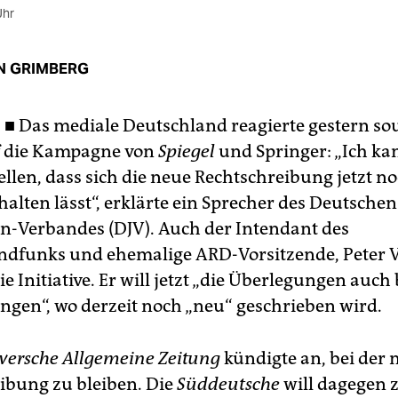
Uhr
N GRIMBERG
 ■
Das mediale Deutschland reagierte gestern so
f die Kampagne von
Spiegel
und Springer: „Ich ka
ellen, dass sich die neue Rechtschreibung jetzt n
alten lässt“, erklärte ein Sprecher des Deutschen
en-Verbandes (DJV). Auch der Intendant des
dfunks und ehemalige ARD-Vorsitzende, Peter 
e Initiative. Er will jetzt „die Überlegungen auch 
ngen“, wo derzeit noch „neu“ geschrieben wird.
ersche Allgemeine Zeitung
kündigte an, bei der
ibung zu bleiben. Die
Süddeutsche
will dagegen 