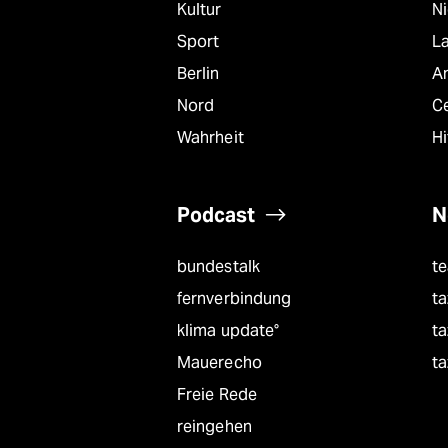
Kultur
N
Sport
L
Berlin
A
Nord
C
Wahrheit
Hi
Podcast
N
bundestalk
t
fernverbindung
ta
klima update°
ta
Mauerecho
ta
Freie Rede
reingehen