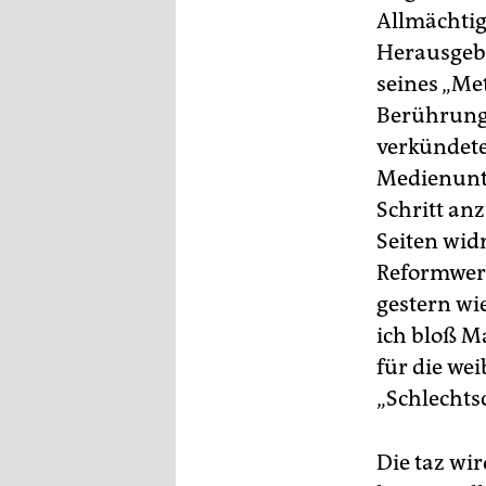
Allmächti
Herausgebe
seines „Me
Berührungs
verkündete
Medienunt
Schritt an
Seiten wid
Reformwerk
gestern wi
ich bloß Ma
für die we
„Schlechtsc
Die taz wir