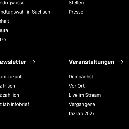
iedrigwasser
Stellen
andtagswahl in Sachsen-
Presse
nhalt
euta
tze
ewsletter
Veranstaltungen
eam zukunft
Demnächst
z frisch
Vor Ort
z zahl ich
Live im Stream
z lab Infobrief
Vergangene
taz lab 2027