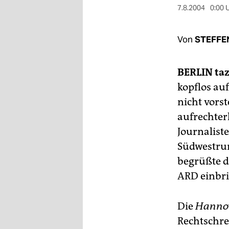
berlin
7.8.2004
0:00 
nord
Von
STEFFE
wahrheit
verlag
BERLIN
taz
kopflos au
verlag
nicht vorst
veranstaltungen
aufrechterh
shop
Journalist
Südwestrun
fragen & hilfe
begrüßte di
unterstützen
ARD einbri
abo
Die
Hannov
genossenschaft
Rechtschre