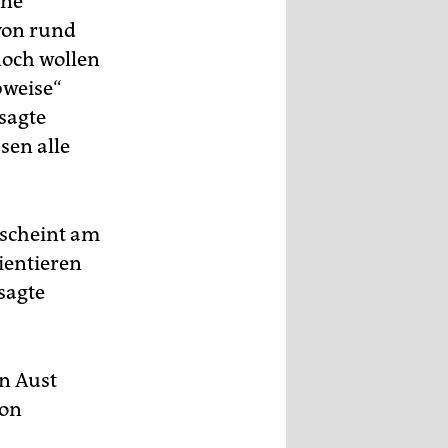
ine
 von rund
och wollen
bweise“
sagte
sen alle
rscheint am
rientieren
sagte
an Aust
von