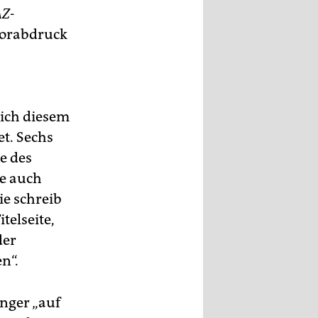
AZ
-
Vorabdruck
ich diesem
t. Sechs
e des
te auch
ie schreib
telseite,
der
n“.
nger „auf