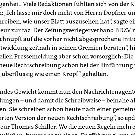
genheit. Viele Redaktionen fühlten sich von der
: „Ich lasse mir doch nicht von Herrn Döpfner u
reiben, wie unser Blatt auszusehen hat“, sagte e
eur zur taz. Der Zeitungsverlegerverband BDZV r
chnupft auf die vorher nicht abgesprochene Initia
ntwicklung zeitnah in seinen Gremien beraten“, hi
ziellen Pressemeldung aber schon vorsorglich: Die
 neue Rechtschreibung schon bei der Einführung 
 „überflüssig wie einen Kropf“ gehalten.
endes Gewicht kommt nun den Nachrichtenagent
ungen – und damit die Schreibweise – beinahe a
. Sie schreiben schon heute nach einer gemei
rten Version der neuen Rechtschreibung“, so epd
eur Thomas Schiller. Wo die neuen Regeln mehr