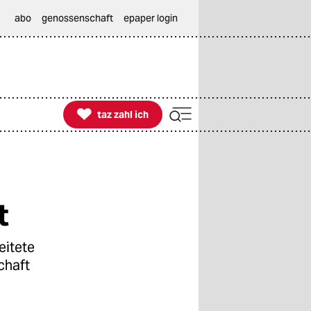
abo
genossenschaft
epaper login

taz zahl ich
taz zahl ich
t
eitete
chaft