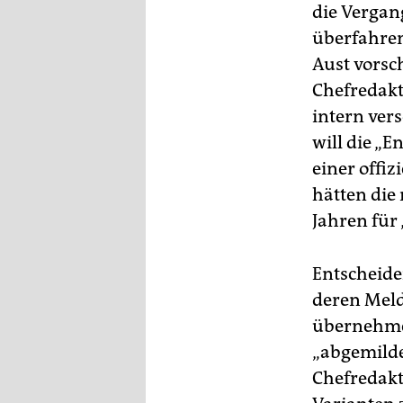
epaper login
die Vergan
überfahren
Aust vorsch
Chefredakt
intern vers
will die „E
einer offi
hätten die
Jahren für
Entscheid
deren Meld
übernehmen
„abgemilde
Chefredakt