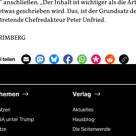
“ anschließen. „Der Inhalt ist wichtiger als die Ar
etwas geschrieben wird. Das, ist der Grundsatz der
rtretende Chefredakteur Peter Unfried.
GRIMBERG
 teilen
hemen
Verlag
atzen
Aktuelles
SA unter Trump
Hausblog
tze
Die Seitenwende