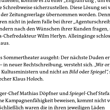
zuließen, komme es zu einer „Engführung“, um e
he Schreibweise sicherzustellen. Diese Lösung sei
t der Zeitungsverlage übernommen worden. Denn
ren nicht in jedem Falle bei ihrer „Agenturschrei
ondern nach den Wünschen ihrer Kunden fragen, 
a-Chefredakteur Wilm Herlyn. Alleingänge schlos
aus.
as Sommertheater ausgeht: Der nächste Duden e
– in neuer Rechtschreibung, versteht sich. „Wir o
 Kultusministern und nicht an
Bild
oder
Spiegel“,
echer Klaus Holoch.
nger-Chef Mathias Döpfner und
Spiegel
-Chef Stef
e Kampagnenfähigkeit beweisen, kommt nicht 
Schließlich waren die in ihren jeweiligen Läden