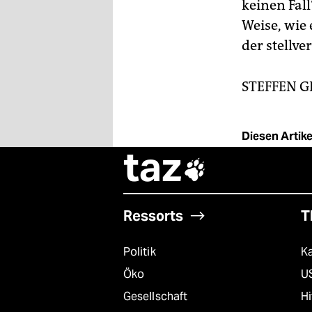
keinen Fall
Weise, wie 
der stellve
STEFFEN 
Diesen Artikel
taz

Ressorts
T
Politik
K
Öko
U
Gesellschaft
Hi