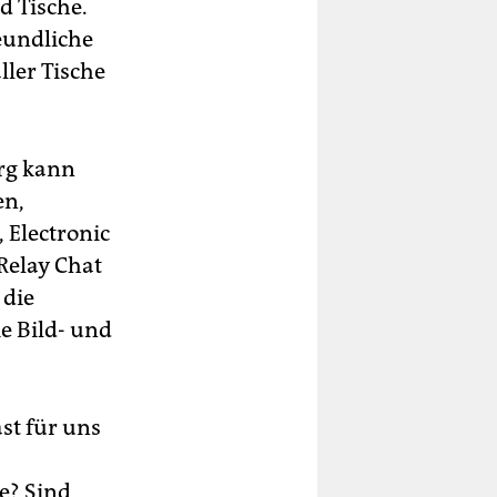
d Tische.
eundliche
ller Tische
erg kann
en,
 Electronic
Relay Chat
 die
e Bild- und
st für uns
e? Sind