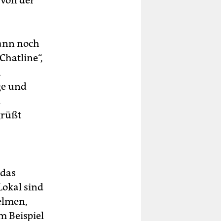
 von der
dann noch
Chatline“,
n
ge und
.
grüßt
 das
Lokal sind
elmen,
m Beispiel