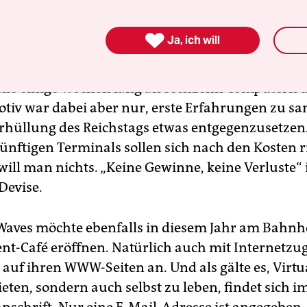
ika und Lateinamerika und die Unterstützung
naler Projekte, erläutert Harald Jähner vom HdK

Ja, ich will
gen über Kontinente hinweg durch das Internet 
ereits im Sommer 1995 konnten Besucher der eh
le einige Wochen lang an sechzehn Computern 
Motiv war dabei aber nur, erste Erfahrungen zu 
rhüllung des Reichstags etwas entgegenzusetzen.
ünftigen Terminals sollen sich nach den Kosten r
ill man nichts. „Keine Gewinne, keine Verluste“ i
Devise.
Waves möchte ebenfalls in diesem Jahr am Bahnho
nt-Café eröffnen. Natürlich auch mit Internetzu
 auf ihren WWW-Seiten an. Und als gälte es, Virtua
eten, sondern auch selbst zu leben, findet sich