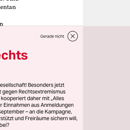
mentan
en
 als
Gerade nicht
rma
ch an
echts
hr genug
ormales
in
esellschaft! Besonders jetzt
rt gegen Rechtsextremismus
z kooperiert daher mit „Alles
ller Einnahmen aus Anmeldungen
uren der
. September – an die Kampagne,
eplant ist
rstützt und Freiräume sichern will,
bei?
Ländern in