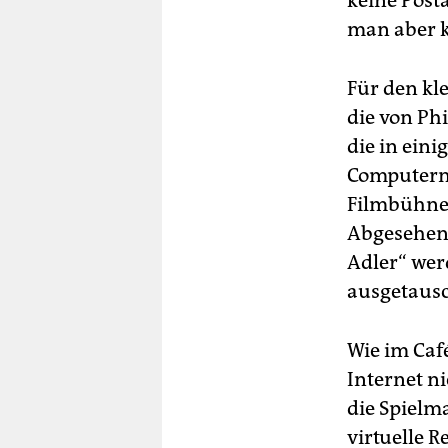
keine Post
man aber 
Für den kl
die von Ph
die in eini
Computern 
Filmbühne 
Abgesehen 
Adler“ wer
ausgetausc
Wie im Caf
Internet n
die Spielm
virtuelle R