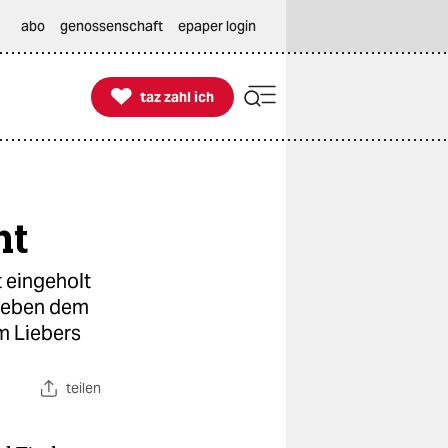
abo
genossenschaft
epaper login

taz zahl ich
taz zahl ich
ht
t eingeholt
 neben dem
m Liebers
teilen