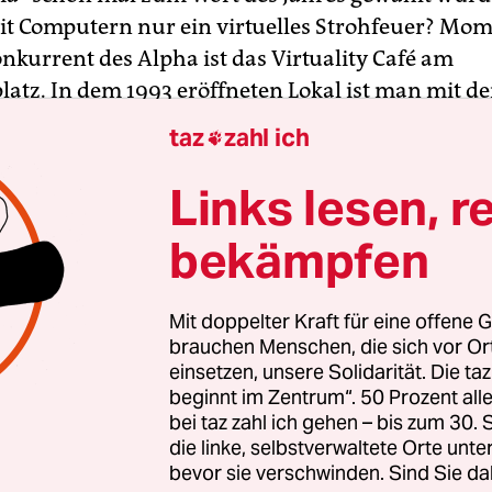
t Computern nur ein virtuelles Strohfeuer? Mo
nkurrent des Alpha ist das Virtuality Café am
atz. In dem 1993 eröffneten Lokal ist man mit d
zufrieden – das Café rentiert sich, verrät Kai, der
taz
zahl ich

en Kunden die Technik erläutert. Die Betreiberfi
AG verkauft ihr Konzept und die Ausstattung au
Links lesen, r
tronomen. Das CyberMind Virtual Reality Café in
bekämpfen
f konnte aber Ende 1995 mit Virtualität nicht me
d verdienen und verwandelte sich wieder in ein n
k. Erst vor kurzem schloß auch der Medien S6lon 
Mit doppelter Kraft für eine offene G
Internetzugang und Pforte mangels Einkünften.
brauchen Menschen, die sich vor O
einsetzen, unsere Solidarität. Die ta
beginnt im Zentrum“. 50 Prozent a
 ab Februar soll im Café Global im Haus der Kult
bei taz zahl ich gehen – bis zum 30
netzugang an vier Terminals angeboten werden. G
die linke, selbstverwaltete Orte unte
bevor sie verschwinden. Sind Sie da
erem eine Verbesserung der Kommunikation mit 