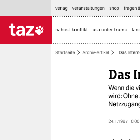
hautnavigation anspringen
hauptinhalt anspringen
footer anspringen
verlag
veranstaltungen
shop
fragen &
nahost-konflikt
usa unter trump
lan

taz zahl ich
taz zahl ich
Startseite
Archiv-Artikel
Das Interne
themen
Das I
politik
öko
Wenn die vi
wird: Ohne
gesellschaft
Netzzugang
kultur
24.1.1997
0:00
sport