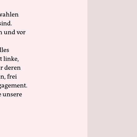
wahlen
sind.
h und vor
lles
 linke,
ür deren
n, frei
ngagement.
e unsere