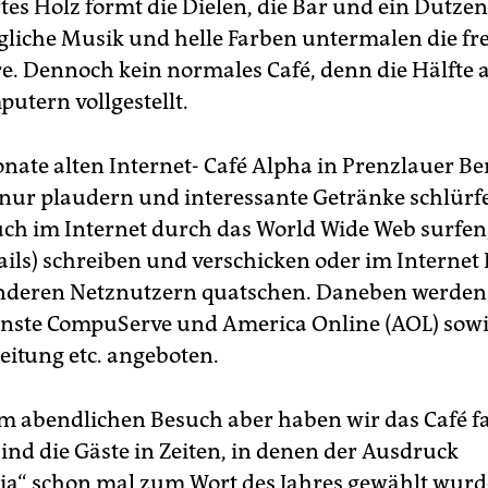
tes Holz formt die Dielen, die Bar und ein Dutzen
liche Musik und helle Farben untermalen die fr
. Dennoch kein normales Café, denn die Hälfte a
putern vollgestellt.
nate alten Internet- Café Alpha in Prenzlauer B
nur plaudern und interessante Getränke schlürf
ch im Internet durch das World Wide Web surfen,
ails) schreiben und verschicken oder im Internet 
anderen Netznutzern quatschen. Daneben werden
nste CompuServe und America Online (AOL) sowi
eitung etc. angeboten.
m abendlichen Besuch aber haben wir das Café fa
sind die Gäste in Zeiten, in denen der Ausdruck
a“ schon mal zum Wort des Jahres gewählt wurd