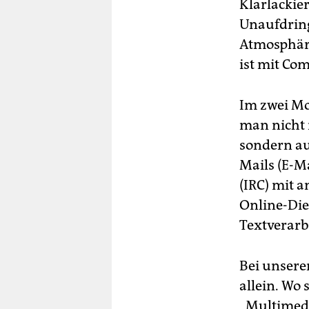
berlin
Klarlackier
Unaufdring
nord
Atmosphäre
wahrheit
ist mit Com
verlag
Im zwei Mo
verlag
man nicht 
sondern au
veranstaltungen
Mails (E-M
shop
(IRC) mit 
fragen & hilfe
Online-Die
Textverarb
unterstützen
abo
Bei unsere
allein. Wo 
genossenschaft
„Multimedi