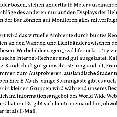
der boxen, stehen anderthalb Meter auseinand
Schläge des anderen nur auf den Displays der He
n der Bar können auf Monitoren alles mitverfolg
t wird das virtuelle Ambiente durch buntes Neo
ien an den Wänden und Lichtbänder zwischen d
esen. Werbebilder sagen „real life sucks ... try vi
ie sechs Internet-Rechner sind gut ausgelastet. Kai
tz-Kundschaft gut gemischt ist: Jung und alt, Fr
mmen zum Ausprobieren, ausländische Studente
ben hier E-Mails, einige Stammgäste gibt es auch
er in kleinen Gruppen wird während unseres Be
ich im Informationsangebot des World Wide Web 
-Chat im IRC gibt sich heute niemand hin, obwoh
r ist als E-Mail.