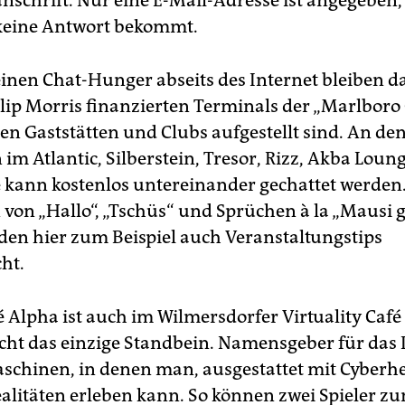
anschrift. Nur eine E-Mail-Adresse ist angegeben,
keine Antwort bekommt.
einen Chat-Hunger abseits des Internet bleiben 
ilip Morris finanzierten Terminals der „Marlboro 
gen Gaststätten und Clubs aufgestellt sind. An de
im Atlantic, Silberstein, Tresor, Rizz, Akba Loun
kann kostenlos untereinander gechattet werden
von „Hallo“, „Tschüs“ und Sprüchen à la „Mausi 
den hier zum Beispiel auch Veranstaltungstips
ht.
é Alpha ist auch im Wilmersdorfer Virtuality Café
icht das einzige Standbein. Namensgeber für das 
aschinen, in denen man, ausgestattet mit Cyberh
ealitäten erleben kann. So können zwei Spieler zu