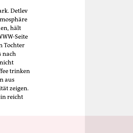
rk. Detlev
Atmosphäre
en, hält
 WWW-Seite
n Tochter
s nach
 nicht
fee trinken
en aus
tät zeigen.
in reicht