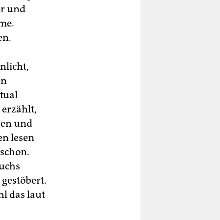
er und
lme.
en.
nlicht,
en
rtual
 erzählt,
auen und
n lesen
 schon.
suchs
gestöbert.
l das laut