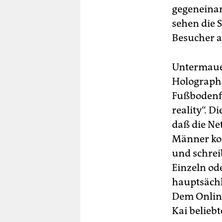
gegeneinan
sehen die 
Besucher a
Untermauer
Holograph
Fußbodenfli
reality“. D
daß die Ne
Männer ko
und schrei
Einzeln od
hauptsächl
Dem Online
Kai beliebte