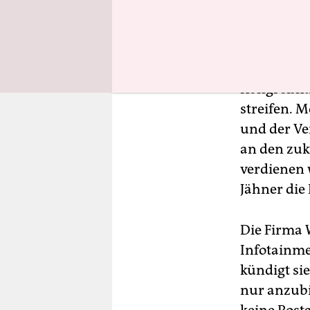
Asien, Afr
internatio
Ausstellun
möglich. B
Kongreßhal
streifen. 
und der Ve
an den zuk
verdienen w
Jähner die 
Die Firma 
Infotainme
kündigt sie
nur anzubi