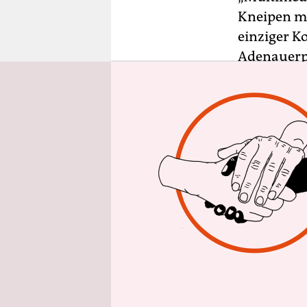
epaper login
Kneipen mi
einziger Ko
Adenauerpl
Geschäften 
Operator d
CyberMind 
andere Gas
Hellersdor
reales Gel
Café zurüc
Kreuzberg 
Vermutlich
Welt Inter
unter and