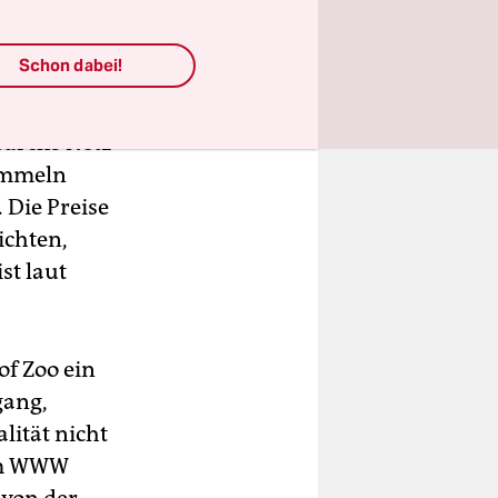
dW.
Schon dabei!
wären
emaligen
durchs Netz
sammeln
 Die Preise
ichten,
st laut
f Zoo ein
gang,
lität nicht
 im WWW