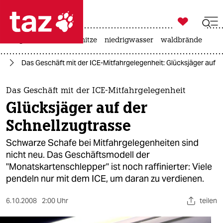

taz zahl ich
krieg in der ukraine
hitze
niedrigwasser
waldbrände

taz zahl ich
ag
Das Geschäft mit der ICE-Mitfahrgelegenheit: Glücksjäger auf d
taz zahl ich
themen
Das Geschäft mit der ICE-Mitfahrgelegenheit
Glücksjäger auf der
politik
Schnellzugtrasse
öko
Schwarze Schafe bei Mitfahrgelegenheiten sind
nicht neu. Das Geschäftsmodell der
gesellschaft
"Monatskartenschlepper" ist noch raffinierter: Viele
pendeln nur mit dem ICE, um daran zu verdienen.
kultur
sport
6.10.2008
2:00 Uhr
teilen