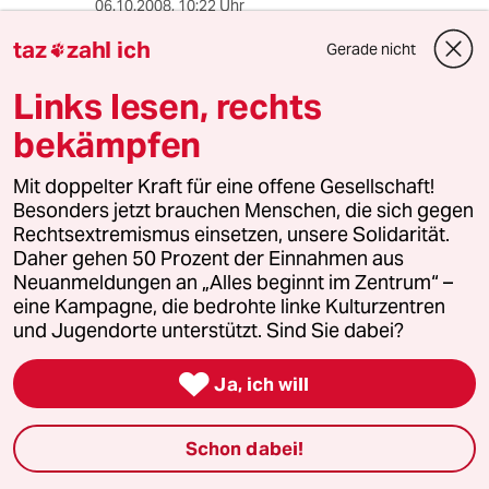
06.10.2008
,
10:22 Uhr
also 30 000 Mücken pro Nase für ein Jahr
taz
zahl ich
Gerade nicht

Pendeln zwischen Berlin und Hamburg glaub
ich nicht ganz. Eine BahnCard 100 2. Klasse
Links lesen, rechts
kostet 3 500 Euro und berechtigt ein Jahr lang
zu beliebig vielen Fahrten in ganz Deutschland.
bekämpfen
Die BC 100 1. Klasse gibts für 5 900 Euro, also
die wär da prinzipiell auch noch drin. Lieber
Mit doppelter Kraft für eine offene Gesellschaft!
Springer-Verlag: zahlt mir einfach 10% vom
Besonders jetzt brauchen Menschen, die sich gegen
Preisunterschied für meine tolle Idee, dann bin
Rechtsextremismus einsetzen, unsere Solidarität.
ich super zufrieden!!
Daher gehen 50 Prozent der Einnahmen aus
Neuanmeldungen an „Alles beginnt im Zentrum“ –
eine Kampagne, die bedrohte linke Kulturzentren
und Jugendorte unterstützt. Sind Sie dabei?
Otti
O
06.10.2008
,
10:09 Uhr

Ja, ich will
Mein Gott Aufregung für nix! Die nutzen doch
nur die Struktur des Kapitalismus aus und
streben nach Gewinnmaximierung. Sollen sie
Schon dabei!
doch tun, denn das machen ja