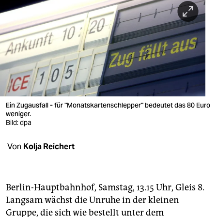
berlin
nord
wahrheit
verlag
verlag
veranstaltungen
Ein Zugausfall - für "Monatskartenschlepper" bedeutet das 80 Euro
weniger.
shop
Bild: dpa
fragen & hilfe
Von
Kolja Reichert
unterstützen
abo
Berlin-Hauptbahnhof, Samstag, 13.15 Uhr, Gleis 8.
Langsam wächst die Unruhe in der kleinen
genossenschaft
Gruppe, die sich wie bestellt unter dem