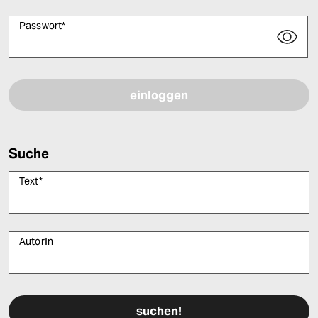
Passwort
*
Bitte füllen Sie alle Pflichtfelder (*) aus, um fortfahren zu können.
Suche
Text
*
AutorIn
Bitte füllen Sie alle Pflichtfelder (*) aus, um fortfahren zu können.