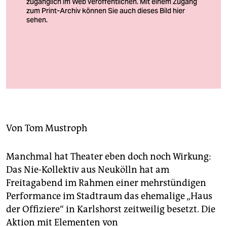
berlin
nord
wahrheit
Ein Bühnenbild im Geiste von Volksbühnen-Architekt Bert
verlag
Neumann – nur en miniature
Foto: Julia Baier
verlag
veranstaltungen
Von
Tom Mustroph
shop
fragen & hilfe
Manchmal hat Theater eben doch noch Wirkung:
unterstützen
Das Nie-Kollektiv aus Neukölln hat am
Freitagabend im Rahmen einer mehrstündigen
abo
Performance im Stadtraum das ehemalige „Haus
der Offiziere“ in Karlshorst zeitweilig besetzt. Die
genossenschaft
Aktion mit Elementen von