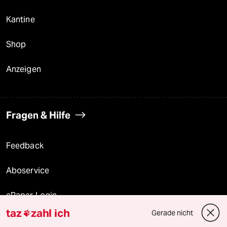
Kantine
Shop
Anzeigen
Fragen & Hilfe
Feedback
Aboservice
ePaper Login
taz
zahl ich
Gerade nicht

Downloads für Abonnierende