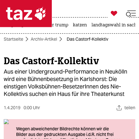

taz zahl ich
bergsteigen
usa unter trump
katzen
landtagswahl in sachs

taz zahl ich
Startseite
Archiv-Artikel
Das Castorf-Kollektiv
taz zahl ich
themen
Das Castorf-Kollektiv
politik
Aus einer Underground-Performance in Neukölln
wird eine Bühnenbesetzung in Karlshorst: Die
öko
einstigen Volksbühnen-BesetzerInnen des Nie-
Kollektivs suchen ein Haus für ihre Theaterkunst
gesellschaft
1.4.2019
0:00 Uhr
teilen
kultur
sport