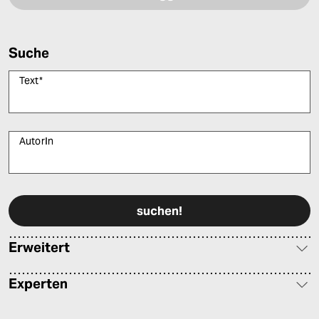
Suche
Text
*
AutorIn
Bitte füllen Sie alle Pflichtfelder (*) aus, um fortfahren zu können.
Erweitert
Experten