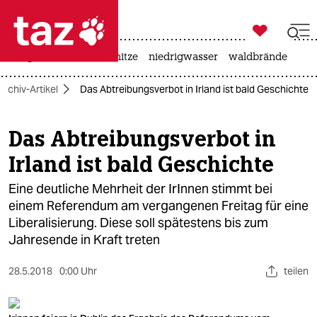

taz zahl ich
krieg in der ukraine
hitze
niedrigwasser
waldbrände

taz zahl ich
Archiv-Artikel
Das Abtreibungsverbot in Irland ist bald Geschichte
taz zahl ich
themen
Das Abtreibungsverbot in
Irland ist bald Geschichte
politik
Eine deutliche Mehrheit der IrInnen stimmt bei
öko
einem Referendum am vergangenen Freitag für eine
Liberalisierung. Diese soll spätestens bis zum
gesellschaft
Jahresende in Kraft treten
kultur
28.5.2018
0:00 Uhr
teilen
sport