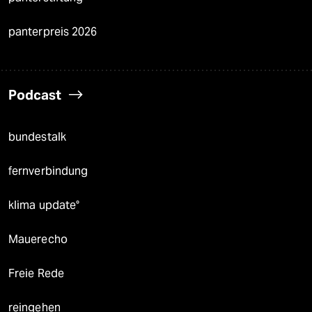
panterpreis 2026
Podcast
bundestalk
fernverbindung
klima update°
Mauerecho
Freie Rede
reingehen