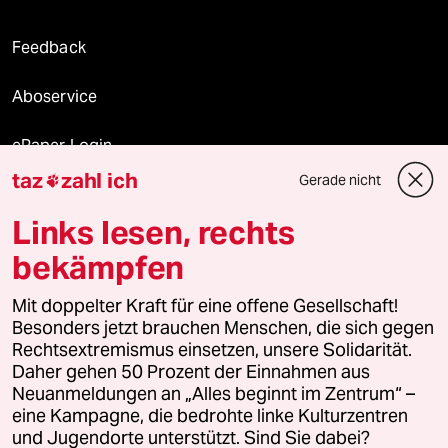
Feedback
Aboservice
ePaper Login
taz
zahl ich
Gerade nicht

Downloads für Abonnierende
Links lesen, rechts
bekämpfen
© 2026 taz Verlags und Vertriebs GmbH
Mit doppelter Kraft für eine offene Gesellschaft!
Alle Rechte vorbehalten. Bei rechtlichen Fragen oder für Genehmigungen
wenden Sie sich bitte an
lizenzen@taz.de
Besonders jetzt brauchen Menschen, die sich gegen
Rechtsextremismus einsetzen, unsere Solidarität.
Daher gehen 50 Prozent der Einnahmen aus
Feedback
Redaktionsstatut
Kommune-Richtlinien
KI-
Neuanmeldungen an „Alles beginnt im Zentrum“ –
eine Kampagne, die bedrohte linke Kulturzentren
Leitlinie
Informant
Datenschutz
Impressum
AGB
und Jugendorte unterstützt. Sind Sie dabei?