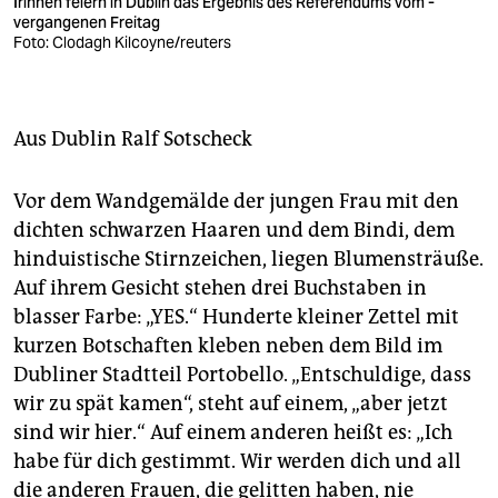
berlin
Irinnen feiern in Dublin das Ergebnis des Referendums vom ­
vergangenen Freitag
Foto: Clodagh Kilcoyne/reuters
nord
wahrheit
Aus Dublin
Ralf Sotscheck
verlag
verlag
Vor dem Wandgemälde der jungen Frau mit den
dichten schwarzen Haaren und dem Bindi, dem
veranstaltungen
hinduistische Stirnzeichen, liegen Blumensträuße.
shop
Auf ihrem Gesicht stehen drei Buchstaben in
blasser Farbe: „YES.“ Hunderte kleiner Zettel mit
fragen & hilfe
kurzen Botschaften kleben neben dem Bild im
unterstützen
Dubliner Stadtteil Portobello. „Entschuldige, dass
wir zu spät kamen“, steht auf einem, „aber jetzt
abo
sind wir hier.“ Auf einem anderen heißt es: „Ich
genossenschaft
habe für dich gestimmt. Wir werden dich und all
die anderen Frauen, die gelitten haben, nie