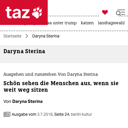

taz zahl ich
hitze
bergsteigen
usa unter trump
katzen
landtagswahl i

taz zahl ich
Startseite
Daryna Sterina
taz zahl ich
Daryna Sterina
themen
politik
Ausgehen und rumstehen Von Daryna Sterina
öko
Schön sehen die Menschen aus, wenn sie
weit weg sitzen
gesellschaft
Von
Daryna Sterina
kultur
Ausgabe vom
3.7.2018
,
Seite 24,
berlin kultur
sport