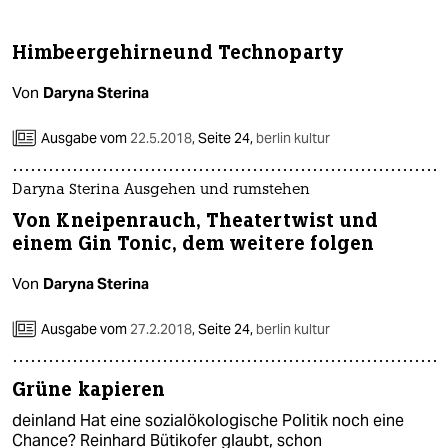
berlin
nord
Himbeergehirneund Technoparty
wahrheit
Von
Daryna Sterina
verlag
Ausgabe vom
22.5.2018
,
Seite 24,
berlin kultur
verlag
Daryna Sterina Ausgehen und rumstehen
veranstaltungen
Von Kneipenrauch, Theatertwist und
einem Gin Tonic, dem weitere folgen
shop
Von
Daryna Sterina
fragen & hilfe
Ausgabe vom
27.2.2018
,
Seite 24,
berlin kultur
unterstützen
abo
Grüne kapieren
genossenschaft
deinland Hat eine sozialökologische Politik noch eine
Chance? Reinhard Bütikofer glaubt, schon