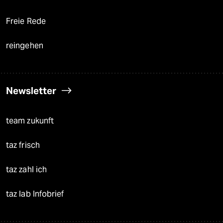
Freie Rede
reingehen
Newsletter
team zukunft
taz frisch
taz zahl ich
taz lab Infobrief