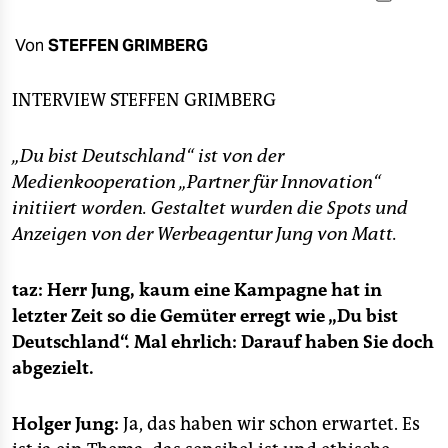
berlin
nord
Von
STEFFEN GRIMBERG
wahrheit
INTERVIEW
STEFFEN GRIMBERG
verlag
„Du bist Deutschland“ ist von der
verlag
Medienkooperation „Partner für Innovation“
initiiert worden. Gestaltet wurden die Spots und
veranstaltungen
Anzeigen von der Werbeagentur Jung von Matt.
shop
taz: Herr Jung, kaum eine Kampagne hat in
fragen & hilfe
letzter Zeit so die Gemüter erregt wie „Du bist
unterstützen
Deutschland“. Mal ehrlich: Darauf haben Sie doch
abgezielt.
abo
genossenschaft
Holger Jung:
Ja, das haben wir schon erwartet. Es