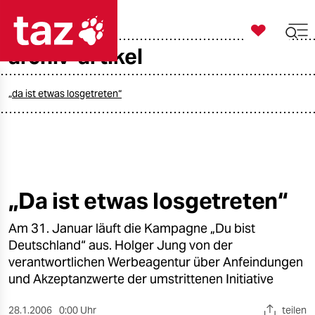

taz zahl ich
archiv-artikel

taz zahl ich
taz zahl ich
„da ist etwas losgetreten“
themen
politik
öko
„Da ist etwas losgetreten“
gesellschaft
Am 31. Januar läuft die Kampagne „Du bist
Deutschland“ aus. Holger Jung von der
kultur
verantwortlichen Werbeagentur über Anfeindungen
und Akzeptanzwerte der umstrittenen Initiative
sport
28.1.2006
0:00 Uhr
teilen