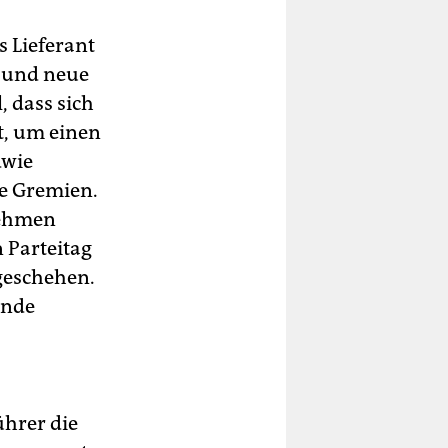
s Lieferant
t und neue
, dass sich
t, um einen
dwie
ie Gremien.
nehmen
n Parteitag
 geschehen.
ende
hrer die