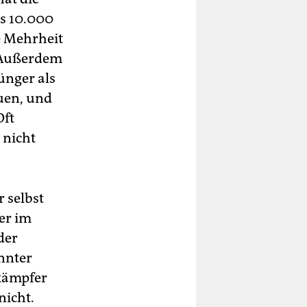
ls 10.000
e Mehrheit
. Außerdem
ünger als
auen, und
Oft
 nicht
 selbst
er im
der
annter
lkämpfer
nicht.