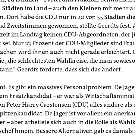
 Städten im Land – auch den Kleinen mit mehr a
. Dort habe die CDU nur in 20 von 55 Städten di
und Zweitstimmen gewonnen, stellte Geerdts fest
rzeit im Landtag keinen CDU-Abgeordneten, der j
lt sei. Nur 23 Prozent der CDU-Mitglieder sind Fr
achen wird ihnen auch nicht gerade erleichtert. 
e „die schlechtesten Wahlkreise, die man sowieso
ann“. Geerdts forderte, dass sich das ändert.
: Es gibt ein massives Personalproblem. De Jager
ein Ersatzkandidat – er war als Wirtschaftsminist
on Peter Harry Carstensen (CDU) alles andere als 
pitzenkandidat. De Jager ist vor allem ein anerk
er – aber arbeitete sich auch in die Rolle als Wah
chef hinein. Bessere Alternativen gab es damals 