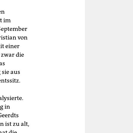
en
t im
 September
istian von
it einer
 zwar die
as
 sie aus
ntssitz.
lysierte.
g in
Geerdts
 ist zu alt,
hat die