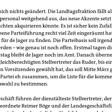
ich nichts geändert. Die Landtagsfraktion fällt al
npersonal weitgehend aus, das neue Akzente setz
hten akquirieren könnte. Es ist sicher kein Zufall
ebene Parteiführung recht viel Zeit eingeräumt ha
für de Jager zu finden. Die Parteibasis soll irgen
erden – wie genau ist noch offen. Erstmal tagen d
stag bleibt de Jager noch im Amt. Danach über
gleichberechtigten Stellvertreter das Ruder, bis ei
n Vorsitzenden gewählt hat, das soll Mitte März
ie Partei eh zusammen, um die Liste für die komm
swahl zu bestimmen.
chäft führen der dienstälteste Stellvertreter, der
ordnete Reimer Böge und der Landesgeschäftsfü