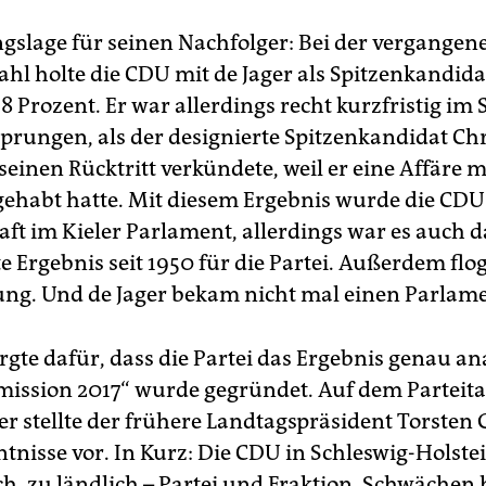
gslage für seinen Nachfolger: Bei der vergangen
hl holte die CDU mit de Jager als Spitzenkandida
8 Prozent. Er war allerdings recht kurzfristig im
sprungen, als der designierte Spitzenkandidat Chr
seinen Rücktritt verkündete, weil er eine Affäre m
gehabt hatte. Mit diesem Ergebnis wurde die CDU
aft im Kieler Parlament, allerdings war es auch d
e Ergebnis seit 1950 für die Partei. Außerdem flog
ung. Und de Jager bekam nicht mal einen Parlame
rgte dafür, dass die Partei das Ergebnis genau ana
ission 2017“ wurde gegründet. Auf dem Parteita
 stellte der frühere Landtagspräsident Torsten 
tnisse vor. In Kurz: Die CDU in Schleswig-Holstein
h, zu ländlich – Partei und Fraktion. Schwächen 