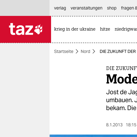
hautnavigation anspringen
hauptinhalt anspringen
footer anspringen
verlag
veranstaltungen
shop
fragen &
krieg in der ukraine
hitze
niedrigwa

taz zahl ich
taz zahl ich
Startseite
Nord
DIE ZUKUNFT DER 
themen
politik
DIE ZUKUNF
Mode
öko
Jost de Jag
gesellschaft
umbauen. Je
bekam. Die 
kultur
sport
8.1.2013
18:15