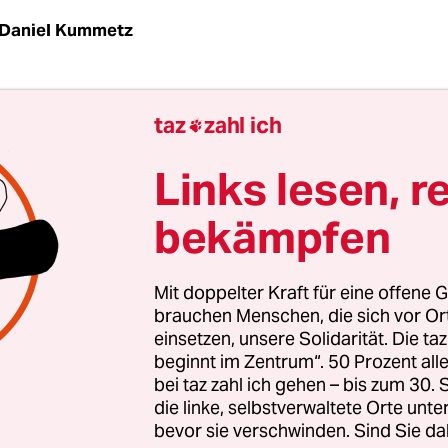
Daniel Kummetz
Er hatte nette Worte gefunden, um den Delegierten
taz
zahl ich

tung ihrer CDU Schleswig-Holstein schmackhaft
r Landesvorsitzende Jost de Jager sprach auf dem
Links lesen, r
r in Neumünster davon, dass die Partei sich nu
bekämpfen
decken“ müsse, um wieder erfolgreicher zu sein
 gewinnen.
Mit doppelter Kraft für eine offene G
men mit mehr Themen und das auch von und für 
brauchen Menschen, die sich vor O
einsetzen, unsere Solidarität. Die ta
 die ländlichen Gegenden zu vernachlässigen. Et
beginnt im Zentrum“. 50 Prozent a
hafts- und Finanzpolitik, sondern auch Integrati
bei taz zahl ich gehen – bis zum 30
ie, mit der er sich dem Parteitag zur Wiederwahl
die linke, selbstverwaltete Orte unte
bevor sie verschwinden. Sind Sie da
 – er erhielt ohne Gegenkandidat 81 Prozent. All