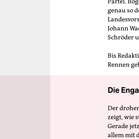
Partei. Bö
genau so d
Landesvors
Johann Wad
Schröder u
Bis Redakti
Rennen ge
Die Enga
Der drohe
zeigt, wie
Gerade jet
allem mit d