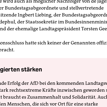
ge wird auch als möglicher Nachfolger von de Jage
er Bundestagsabgeordnete und stellvertretende
itzende Ingbert Liebing, der Bundestagsabgeord
ephul, der Staatssekretär im Bundesinnenmini
nd der ehemalige Landtagspräsident Torsten Gee
onsschluss hatte sich keiner der Genannten offizi
bracht.
gierten stärken
nde Erfolg der AfD bei den kommenden Landtags
 stark rechtsextreme Kräfte inzwischen geworden 
zt braucht es Zusammenhalt und Solidarität. Auc
en Menschen, die sich vor Ort für eine starke