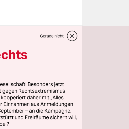
 die
Gerade nicht
 zu
 Parteitag
echts
r
, um wieder
esellschaft! Besonders jetzt
Städter,
rt gegen Rechtsextremismus
z kooperiert daher mit „Alles
wa nicht
ller Einnahmen aus Anmeldungen
on. Das war
. September – an die Kampagne,
 empfahl.
rstützt und Freiräume sichern will,
bei?
erdings war