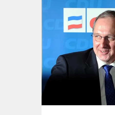
berlin
nord
wahrheit
verlag
verlag
veranstaltungen
shop
fragen & hilfe
unterstützen
abo
genossenschaft