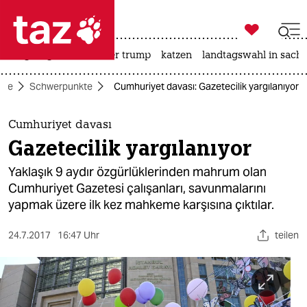

taz zahl ich
bergsteigen
usa unter trump
katzen
landtagswahl in sachs

taz zahl ich
eite
Schwerpunkte
Cumhuriyet davası: Gazetecilik yargılanıyor
taz zahl ich
themen
Cumhuriyet davası
Gazetecilik yargılanıyor
politik
Yaklaşık 9 aydır özgürlüklerinden mahrum olan
öko
Cumhuriyet Gazetesi çalışanları, savunmalarını
yapmak üzere ilk kez mahkeme karşısına çıktılar.
gesellschaft
24.7.2017
16:47 Uhr
teilen
kultur
sport