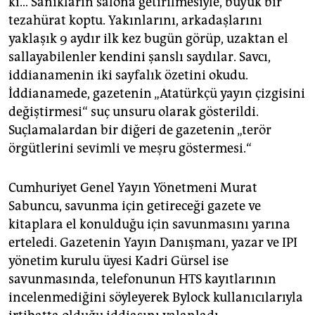
ki… Sanıkların salona getirilmesiyle, büyük bir
tezahürat koptu. Yakınlarını, arkadaşlarını
yaklaşık 9 aydır ilk kez bugün görüp, uzaktan el
sallayabilenler kendini şanslı saydılar. Savcı,
iddianamenin iki sayfalık özetini okudu.
İddianamede, gazetenin „Atatürkçü yayın çizgisini
değiştirmesi“ suç unsuru olarak gösterildi.
Suçlamalardan bir diğeri de gazetenin „terör
örgütlerini sevimli ve meşru göstermesi.“
Cumhuriyet Genel Yayın Yönetmeni Murat
Sabuncu, savunma için getireceği gazete ve
kitaplara el konulduğu için savunmasını yarına
erteledi. Gazetenin Yayın Danışmanı, yazar ve IPI
yönetim kurulu üyesi Kadri Gürsel ise
savunmasında, telefonunun HTS kayıtlarının
incelenmediğini söyleyerek Bylock kullanıcılarıyla