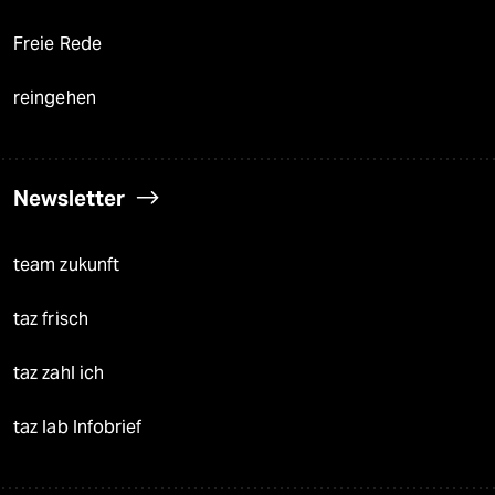
Freie Rede
reingehen
Newsletter
team zukunft
taz frisch
taz zahl ich
taz lab Infobrief