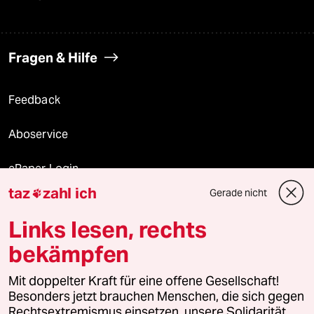
Fragen & Hilfe
Feedback
Aboservice
ePaper Login
taz
zahl ich
Gerade nicht

Downloads für Abonnierende
Links lesen, rechts
bekämpfen
© 2026 taz Verlags und Vertriebs GmbH
Alle Rechte vorbehalten. Bei rechtlichen Fragen oder für Genehmigungen
Mit doppelter Kraft für eine offene Gesellschaft!
wenden Sie sich bitte an
lizenzen@taz.de
Besonders jetzt brauchen Menschen, die sich gegen
Rechtsextremismus einsetzen, unsere Solidarität.