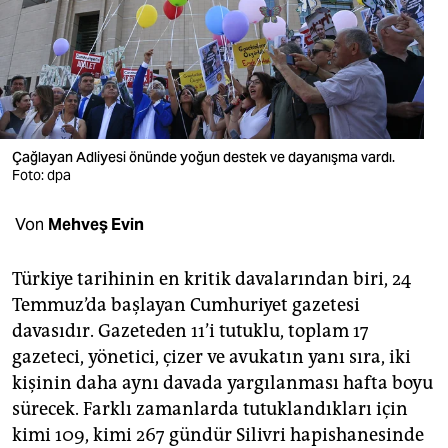
berlin
nord
wahrheit
verlag
Çağlayan Adliyesi önünde yoğun destek ve dayanışma vardı.
verlag
Foto: dpa
veranstaltungen
Von
Mehveş Evin
shop
Türkiye tarihinin en kritik davalarından biri, 24
fragen & hilfe
Temmuz’da başlayan Cumhuriyet gazetesi
davasıdır. Gazeteden 11’i tutuklu, toplam 17
unterstützen
gazeteci, yönetici, çizer ve avukatın yanı sıra, iki
abo
kişinin daha aynı davada yargılanması hafta boyu
sürecek. Farklı zamanlarda tutuklandıkları için
genossenschaft
kimi 109, kimi 267 gündür Silivri hapishanesinde