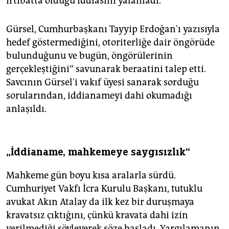
irtibatta olduğu iddiasını yalanladı.
Gürsel, Cumhurbaşkanı Tayyip Erdoğan'ı yazısıyla
hedef göstermediğini, otoriterliğe dair öngörüde
bulunduğunu ve bugün, öngörülerinin
gerçekleştiğini“ savunarak beraatini talep etti.
Savcının Gürsel'i vakıf üyesi sanarak sorduğu
sorularından, iddianameyi dahi okumadığı
anlaşıldı.
„İddianame, mahkemeye saygısızlık“
Mahkeme gün boyu kısa aralarla sürdü.
Cumhuriyet Vakfı İcra Kurulu Başkanı, tutuklu
avukat Akın Atalay da ilk kez bir duruşmaya
kravatsız çıktığını, çünkü kravata dahi izin
verilmediği söyleyerek söze başladı. Yargılamanın