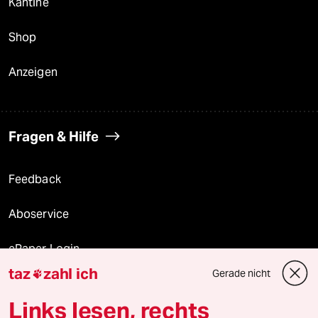
Kantine
Shop
Anzeigen
Fragen & Hilfe
Feedback
Aboservice
ePaper Login
taz
zahl ich
Gerade nicht

Downloads für Abonnierende
Links lesen, rechts