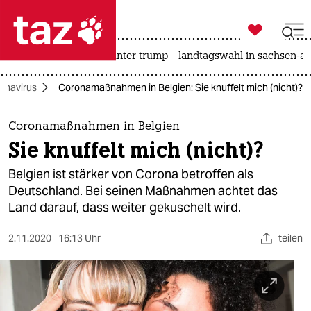

taz zahl ich
nahost-konflikt
usa unter trump
landtagswahl in sachsen-an

taz zahl ich
onavirus
Coronamaßnahmen in Belgien: Sie knuffelt mich (nicht)?
taz zahl ich
themen
Coronamaßnahmen in Belgien
Sie knuffelt mich (nicht)?
politik
Belgien ist stärker von Corona betroffen als
öko
Deutschland. Bei seinen Maßnahmen achtet das
Land darauf, dass weiter gekuschelt wird.
gesellschaft
2.11.2020
16:13 Uhr
teilen
kultur
sport