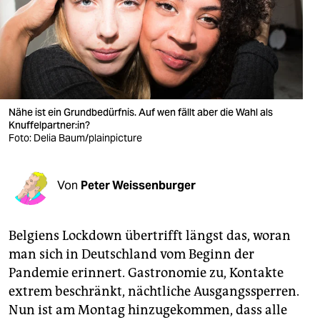
berlin
nord
wahrheit
verlag
Nähe ist ein Grundbedürfnis. Auf wen fällt aber die Wahl als
verlag
Knuffelpartner:in?
Foto: Delia Baum/plainpicture
veranstaltungen
shop
Von
Peter Weissenburger
fragen & hilfe
Belgiens Lockdown übertrifft längst das, woran
unterstützen
man sich in Deutschland vom Beginn der
abo
Pandemie erinnert. Gastronomie zu, Kontakte
extrem beschränkt, nächtliche Ausgangssperren.
genossenschaft
Nun ist am Montag hinzugekommen, dass alle