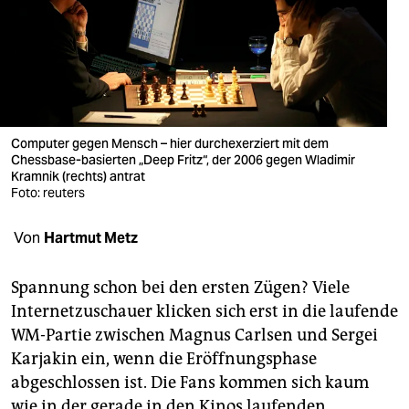
berlin
nord
wahrheit
verlag
Computer gegen Mensch – hier durchexerziert mit dem
verlag
Chessbase-basierten „Deep Fritz“, der 2006 gegen Wladimir
Kramnik (rechts) antrat
Foto: reuters
veranstaltungen
shop
Von
Hartmut Metz
fragen & hilfe
Spannung schon bei den ersten Zügen? Viele
unterstützen
Internetzuschauer klicken sich erst in die laufende
WM-Partie zwischen Magnus Carlsen und Sergei
abo
Karjakin ein, wenn die Eröffnungsphase
genossenschaft
abgeschlossen ist. Die Fans kommen sich kaum
wie in der gerade in den Kinos laufenden