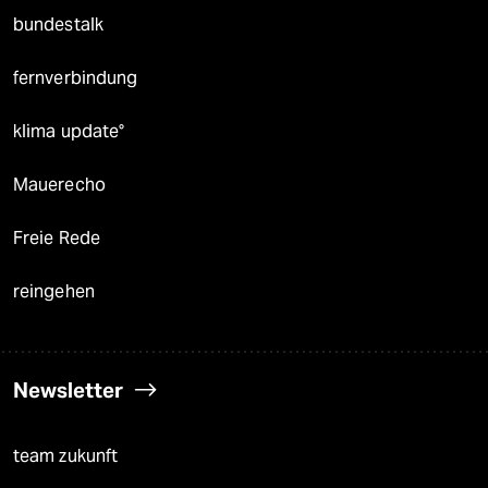
bundestalk
fernverbindung
klima update°
Mauerecho
Freie Rede
reingehen
Newsletter
team zukunft