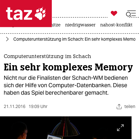

taz zahl ich
krieg in der ukraine
hitze
niedrigwasser
nahost-konflikt

taz zahl ich
rt
Computerunterstützung im Schach: Ein sehr komplexes Memor
taz zahl ich
themen
Computerunterstützung im Schach
Ein sehr komplexes Memory
politik
Nicht nur die Finalisten der Schach-WM bedienen
öko
sich der Hilfe von Computer-Datenbanken. Diese
haben das Spiel berechenbarer gemacht.
gesellschaft
21.11.2016
19:09 Uhr
teilen
kultur
sport