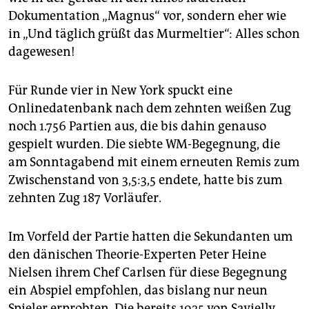
epaper login
Dokumentation „Magnus“ vor, sondern eher wie
in „Und täglich grüßt das Murmeltier“: Alles schon
dagewesen!
Für Runde vier in New York spuckt eine
Onlinedatenbank nach dem zehnten weißen Zug
noch 1.756 Partien aus, die bis dahin genauso
gespielt wurden. Die siebte WM-Begegnung, die
am Sonntagabend mit einem erneuten Remis zum
Zwischenstand von 3,5:3,5 endete, hatte bis zum
zehnten Zug 187 Vorläufer.
Im Vorfeld der Partie hatten die Sekundanten um
den dänischen Theorie-Experten Peter Heine
Nielsen ihrem Chef Carlsen für diese Begegnung
ein Abspiel empfohlen, das bislang nur neun
Spieler erprobten. Die bereits 1925 von Savielly