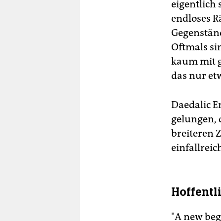
eigentlich
endloses R
Gegenstän
Oftmals si
kaum mit g
das nur et
Daedalic E
gelungen, 
breiteren 
einfallrei
Hoffentl
"A new beg