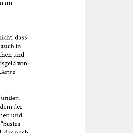
en im
nicht, dass
 auch in
achen und
isgeld von
-Genre
efunden:
n dem der
chen und
 "Bestes
l, das nach