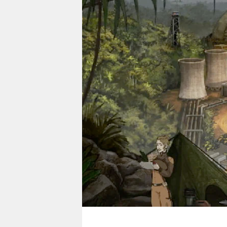
berlin
nord
wahrheit
verlag
verlag
veranstaltungen
shop
fragen & hilfe
unterstützen
abo
genossenschaft