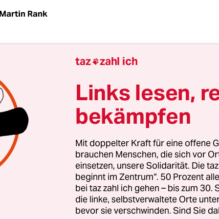
Martin Rank
| Der mit 125.000 Euro dotierte Deutsche
taz
zahl ich

ielpreis 2011 geht an das Point & Click-Adventur
- ein Spiel, in dem es darum geht, die Erde vor d
Links lesen, r
ps zu bewahren. Die Jury-Entscheidung ist nicht 
bekämpfen
end. Denn mit dem von der Bundesregierung ges
en "pädagogisch wertvolle" Spiele ausgezeichnet w
Mit doppelter Kraft für eine offene G
mlich anmaßend und weltfremd, darüber zu entsc
brauchen Menschen, die sich vor O
einsetzen, unsere Solidarität. Die ta
isch wertvolles Spiel sein soll. Darum erntete d
beginnt im Zentrum“. 50 Prozent a
e Preis in der Vergangenheit immer wieder berec
bei taz zahl ich gehen – bis zum 30
ter anderem von den Grünen. Doch trotz der schr
die linke, selbstverwaltete Orte unte
hung lohnt es sich, einen Blick auf das ausgezeich
bevor sie verschwinden. Sind Sie da