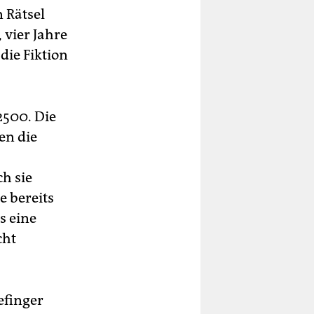
 Rätsel
 vier Jahre
die Fiktion
2500. Die
en die
h sie
e bereits
s eine
cht
efinger