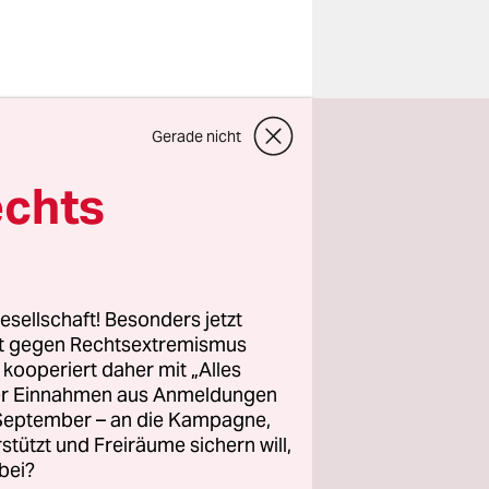
Gerade nicht
e "A new
em
echts
wirklich
chaffenen
erden.
esellschaft! Besonders jetzt
heiden, was
rt gegen Rechtsextremismus
z kooperiert daher mit „Alles
er 2009
ller Einnahmen aus Anmeldungen
htigte
. September – an die Kampagne,
ägen
rstützt und Freiräume sichern will,
nete Spiel
bei?