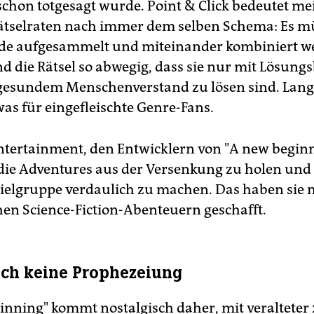
 schon totgesagt wurde. Point & Click bedeutet me
ätselraten nach immer dem selben Schema: Es m
de aufgesammelt und miteinander kombiniert w
nd die Rätsel so abwegig, dass sie nur mit Lösung
esundem Menschenverstand zu lösen sind. Lange
was für eingefleischte Genre-Fans.
ntertainment, den Entwicklern von "A new beginni
die Adventures aus der Versenkung zu holen und 
Zielgruppe verdaulich zu machen. Das haben sie 
chen Science-Fiction-Abenteuern geschafft.
ich keine Prophezeiung
inning" kommt nostalgisch daher, mit veralteter