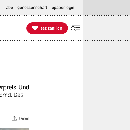
abo
genossenschaft
epaper login

taz zahl ich
taz zahl ich
rpreis. Und
fremd. Das
teilen