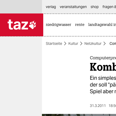
hautnavigation anspringen
hauptinhalt anspringen
footer anspringen
verlag
veranstaltungen
shop
fragen &
niedrigwasser
rente
landtagswahl i

taz zahl ich
taz zahl ich
Startseite
Kultur
Netzkultur
Com
themen
politik
Computerprei
Komb
öko
Ein simple
gesellschaft
der soll "p
Spiel aber 
kultur
sport
31.3.2011
18:5