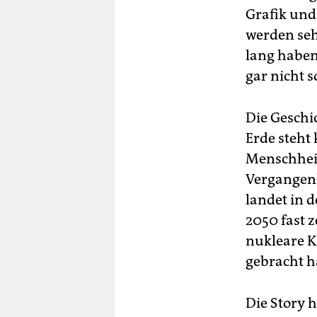
Grafik und
werden sehr
lang haben 
gar nicht s
Die Geschi
Erde steht
Menschheit 
Vergangenh
landet in d
2050 fast z
nukleare K
gebracht h
Die Story 