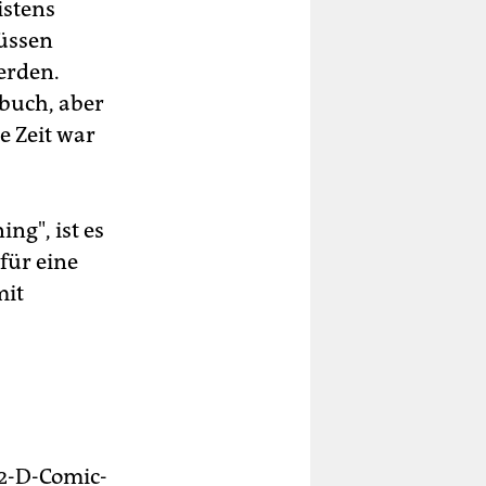
istens
üssen
erden.
sbuch, aber
 Zeit war
ng", ist es
für eine
mit
 2-D-Comic-