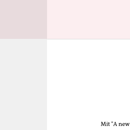
zu werfen.
Mit "A new 