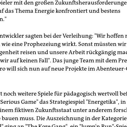
pieler mit den großen Zukunftsherausforderung
uf das Thema Energie konfrontiert und bestens
n."
ntwickler sagten bei der Verleihung: "Wir hoffen 
l wie eine Prophezeiung wirkt. Sonst müssten wir
genheit reisen und unsere Arbeit rückgängig m
 wir auf keinen Fall". Das junge Team mit dem Pre
ro will sich nun auf neue Projekte im Abenteuer
at noch weitere Spiele für pädagogisch wertvoll b
 Serious Game" das Strategiespiel "Energetika", i
 einem fiktiven Zukunftsstaat unter anderem fors
 bauen muss. Die Auszeichnung in der Kategorie
l" ging an "The Kore Gang", ein "Jump'n Run"-Spie