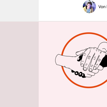
epaper login
Von
BERLIN
taz
Computersp
beginning" 
Klimakolla
überrasch
Preis soll
Es ist zie
ein pädagog
geschaffen
Kritik, un
Preisverlei