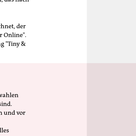
chnet, der
r Online".
g "Tiny &
wahlen
sind.
h und vor
lles