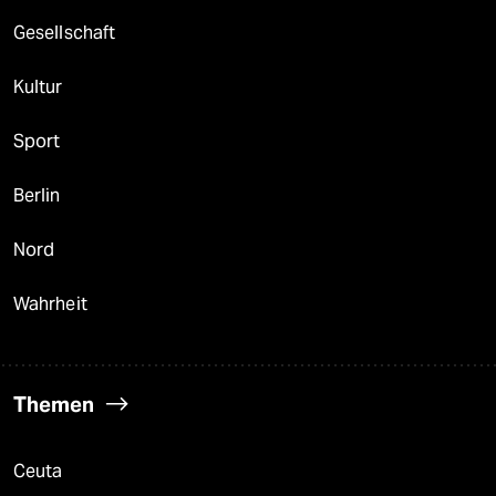
berlin
Gesellschaft
nord
Kultur
wahrheit
Sport
verlag
verlag
Berlin
veranstaltungen
Nord
shop
Wahrheit
fragen & hilfe
unterstützen
Themen
abo
genossenschaft
Ceuta