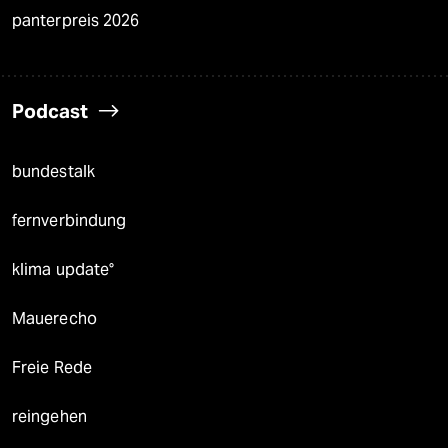
panterpreis 2026
Podcast
bundestalk
fernverbindung
klima update°
Mauerecho
Freie Rede
reingehen