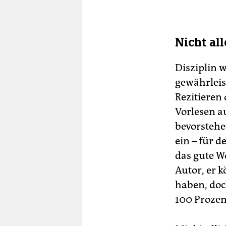
Nicht al
Disziplin 
gewährleis
Rezitieren
Vorlesen a
bevorstehen
ein – für d
das gute W
Autor, er 
haben, doc
100 Prozen