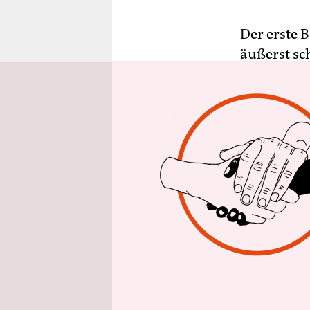
epaper login
Der erste 
äußerst sc
Sattouf: De
Mutter war
Einstieg i
Leser mit 
Homs, wohe
von üblen 
Neben alle
arabischen
Sattouf dav
Sorbonne k
Vater, ein 