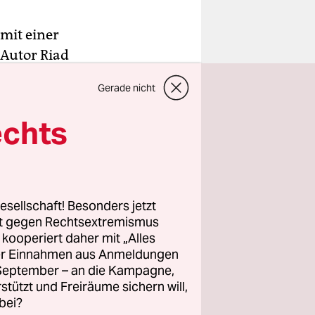
mit einer
 Autor Riad
at seiner
Gerade nicht
renzt. Beim
 sich vom
echts
r Nähe von
, wird er
esellschaft! Besonders jetzt
 in der
rt gegen Rechtsextremismus
z kooperiert daher mit „Alles
erzählte
ller Einnahmen aus Anmeldungen
riser
. September – an die Kampagne,
g, wo der
rstützt und Freiräume sichern will,
ne Stelle an
bei?