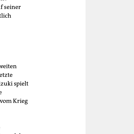
f seiner
tlich
weiten
etzte
uki spielt
e
 vom Krieg
e