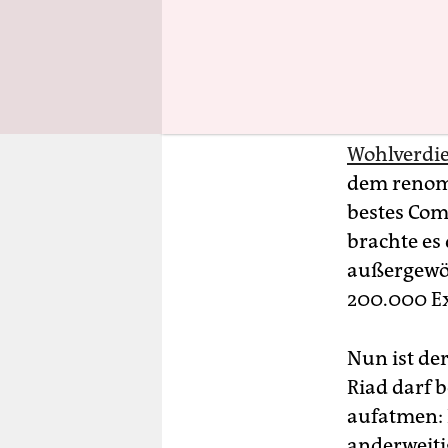
der Univer
kostbare E
Reise jense
ging.
Wohlverdie
dem renomm
bestes Com
brachte es
außergewöh
200.000 Ex
Nun ist de
Riad darf b
aufatmen: 
anderweitig