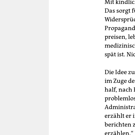
Mit kindli
Das sorgt 
Widersprüc
Propaganda
preisen, le
medizinisc
spät ist. N
Die Idee z
im Zuge de
half, nach
problemlos
Administra
erzählt er 
berichten 
erzählen.“