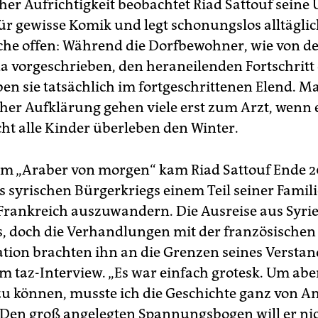
cher Aufrichtigkeit beobachtet Riad Sattouf sein
für gewisse Komik und legt schonungslos alltägli
he offen: Während die Dorfbewohner, wie von de
 vorgeschrieben, den heraneilenden Fortschritt
ben sie tatsächlich im fortgeschrittenen Elend. M
her Aufklärung gehen viele erst zum Arzt, wenn 
icht alle Kinder überleben den Winter.
um „Araber von morgen“ kam Riad Sattouf Ende 201
s syrischen Bürgerkriegs einem Teil seiner Famili
 Frankreich auszuwandern. Die Ausreise aus Syrie
, doch die Verhandlungen mit der französischen
tion brachten ihn an die Grenzen seines Verstan
im taz-Interview. „Es war einfach grotesk. Um ab
zu können, musste ich die Geschichte ganz von A
 Den groß angelegten Spannungsbogen will er ni