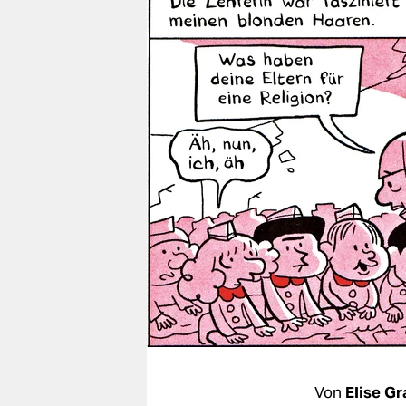
berlin
nord
wahrheit
verlag
verlag
veranstaltungen
shop
fragen & hilfe
unterstützen
abo
genossenschaft
Von
Elise Gr