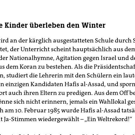
le Kinder überleben den Winter
wird an der kärglich ausgestatteten Schule durch 
tet, der Unterricht scheint hauptsächlich aus de
 der Nationalhymne, Agitation gegen Israel und 
us dem Koran zu bestehen. Als die Präsidentscha
, studiert die Lehrerin mit den Schülern ein laut
en einzigen Kandidaten Hafis al-Assad, und spornt
ort auch ihren Eltern zu predigen. Aus dem Off be
könne sich nicht erinnern, jemals ein Wahllokal g
h am 10. Februar 1985 wurde Hafis al-Assad tatsä
t Ja-Stimmen wiedergewählt – „Ein Weltrekord!“