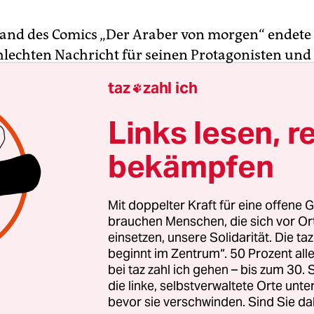
Band des Comics „Der Araber von morgen“ endete 
hlechten Nachricht für seinen Protagonisten und
r idyllische Aufenthalt in der französischen Heim
taz
zahl ich

 leider nur auf die Dauer der Sommerferien beg
ns Flugzeug zurück nach Syrien verabschiedete er
Links lesen, r
entsetzter Miene, denn in dem kleinen Dorf in de
bekämpfen
r sein Vater stammt und wo die Familie nun lebt
Cousins erwartet, die ihn zu Tode prügeln wollen.
Mit doppelter Kraft für eine offene G
rhand persönlichen Missgeschicken, die oft seiner
brauchen Menschen, die sich vor O
einsetzen, unsere Solidarität. Die ta
 Welt untypisch blonden Haare geschuldet sind, 
beginnt im Zentrum“. 50 Prozent a
on, wie sich seine Eltern in den 1970ern an der Pa
bei taz zahl ich gehen – bis zum 30
ennenlernten und wie die Familie nach Libyen zo
die linke, selbstverwaltete Orte unte
begeisterter Anhänger der panarabischen Idee, ei
bevor sie verschwinden. Sind Sie da