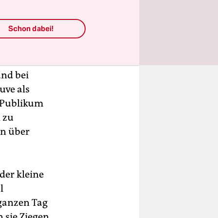
touf
vor die
Schon dabei!
iche Syrien
nd bei
uve als
m Publikum
l zu
en über
der kleine
l
ganzen Tag
n sie Ziegen