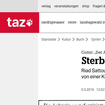
hautnavigation anspringen
hauptinhalt anspringen
footer anspringen
verlag
veranstaltungen
shop
fragen &
niedrigwasser
rente
landtagswahl i

taz zahl ich
taz zahl ich
Startseite
Kultur
Buch
Syrien
themen
politik
Comic „Der 
Sterb
öko
Riad Satto
gesellschaft
von einer K
kultur
9.3.2016
12:02
sport