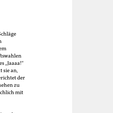
Schläge
m
dem
ftswahlen
es „Jaaaa!“
 sie an,
richtet der
esehen zu
chlich mit