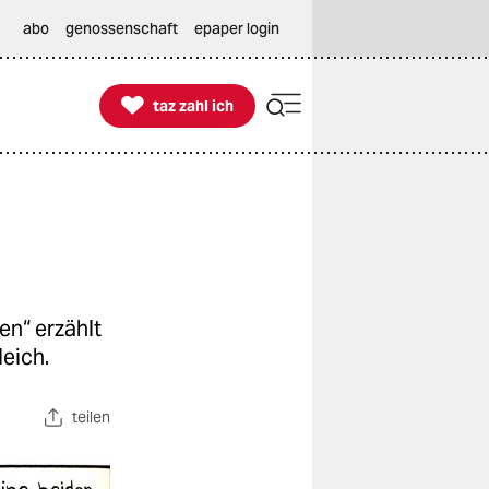
abo
genossenschaft
epaper login

taz zahl ich
taz zahl ich
n“ erzählt
leich.
teilen