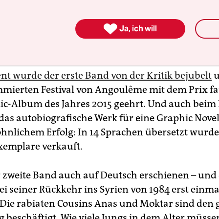
sität von Tripolis bekam. Dabei gewährte Riad Sat
inblicke in die Diktatur Muammad al-Gaddafis, be

Ja, ich will
its der üblichen Tourismuswege weiter ins väterl
nt wurde der erste Band von der Kritik bejubelt
u
ierten Festival von Angoulême mit dem Prix fa
ic-Album des Jahres 2015 geehrt. Und auch bei
 das autobiografische Werk für eine Graphic Nove
nlichem Erfolg: In 14 Sprachen übersetzt wurd
emplare verkauft.
r zweite Band auch auf Deutsch erschienen – und 
ei seiner Rückkehr ins Syrien von 1984 erst einma
Die rabiaten Cousins Anas und Moktar sind den 
 beschäftigt. Wie viele Jungs in dem Alter müsse