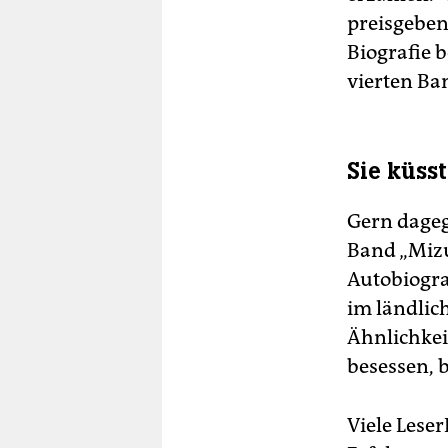
preisgeben
Biografie 
vierten Ba
Sie küss
Gern dageg
Band „Mizu
Autobiogra
im ländlich
Ähnlichkei
besessen, 
Viele Lese