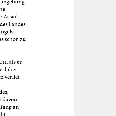
e Umgebung.
che
r Assad-
 des Landes
angels
es schon zu
1, als er
e dabei
n verlief
des,
er davon
nfang an
cht